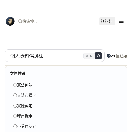
🇹🇼
快速搜尋
21
筆結果
⌘ K
文件性質
憲法判決
大法官釋字
實體裁定
程序裁定
不受理決定