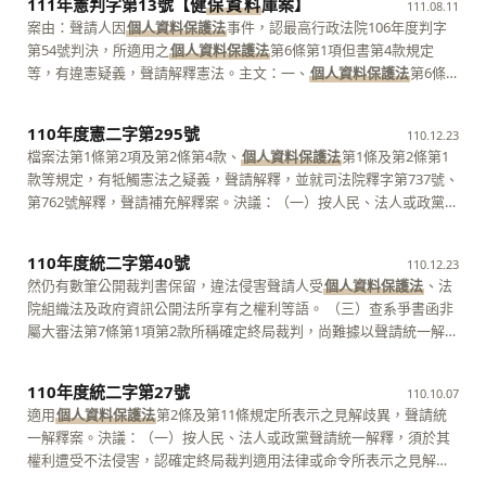
111年憲判字第13號【健
保
資
料
庫案】
尤伯祥
第五審查庭 審判長 大法官 黃瑞明 大法官大法官 謝銘洋 蔡彩
111.08.11
以一致決裁定不受理。 憲法法庭第四審查庭 審判長 大法官 張瓊
項第1款及第41條第1項之罪嫌。聲請人據此提起告訴後，經臺灣新北
裁定不受理，毋庸再命其補正。」故聲請人聲請憲法法庭裁判之聲請
依前揭規定一致決裁定不受理。 憲法法庭第四審查庭 審判長 大法
貞
案由：聲請人因
個人資料保護法
事件，認最高行政法院106年度判字
文 大法官大法官 蔡宗珍 朱富美
地方檢察署檢察官以111年度偵字第48375號不起訴處分書為不起訴處
書，若未具體敘明確定終局裁判或法規範有如何違憲之理由，核屬未
官 吳陳鐶 大法官大法官 黃昭元 呂太郎
第54號判決，所適用之
個人資料保護法
第6條第1項但書第4款規定
分，聲請人聲請再議，又經臺灣高等檢察署111年度上聲議字第10554
表明聲請裁判理由之情形，審查庭得毋庸命補正，逕以一致決裁定不
等，有違憲疑義，聲請解釋憲法。主文：一、
個人資料保護法
第6條
號處分書(下稱系爭處分)駁回再議，聲請人復聲請交付審判，經臺灣新
受理。又聲請憲法法庭裁判不合程式或不備其他要件者，審查庭得以
第1項但書第4款規定：「有關病歷、醫療、基因……健康檢查……之個
北地方法院111年度聲判字第169號刑事裁定(下稱系爭裁定)駁回聲請
一致決裁定不受理，憲法訴訟法第15條第2項第7款亦有明文。 三、經
人資料，不得蒐集、處理或利用。但有下列情形之一者，不在此限：
確定。系爭裁定認公司負責人得利用股東名簿上所載地址資料而進行
110年度憲二字第295號
查： (一)聲請人因違反
個人資料保護法
案件，經系爭第一審判決論處
110.12.23
……四、公務機關或學術研究機構基於醫療、衛生……之目的，為統計
訴訟，寄送民事起訴書至該住處，有違比例原則，侵害聲請人受憲法
罪刑。聲請人不服，提起上訴，經系爭第二審判決認上訴為無理由予
檔案法第1條第2項及第2條第4款、
個人資料保護法
第1條及第2條第1
或學術研究而有必要，且資料經過提供者處理後或經蒐集者依其揭露
第22條保障之隱私權及名譽權，爰聲請裁判憲法審查等語。 二、按憲
以駁回。聲請人猶不服，提起上訴，末經系爭終審判決以：系爭第二
款等規定，有牴觸憲法之疑義，聲請解釋，並就司法院釋字第737號、
方式無從識別特定之當事人。」與法律明確性原則、比例原則尚屬無
法訴訟法(下稱憲訴法)第3章第3節所定之人民聲請裁判憲法審查制
審判決雖評斷檢察官尚非刻意規避告知義務，然並未依系爭規定二權
第762號解釋，聲請補充解釋案。決議：（一）按人民、法人或政黨聲
違，不牴觸憲法第22條保障人民資訊隱私權之意旨。 二、由
個人資料
度，係為確保法院裁判在解釋法律及適用法律時誤認或忽略基本權利
衡聲請人之系爭部分自白有無證據能力，遽認系爭自白有證據能力而
請解釋憲法，須於其憲法上所保障之權利，遭受不法侵害，經依法定
保護法
或其他相關法律規定整體觀察，欠缺個人資料保護之獨立監督
重要意義，或違反憲法價值之際，得由憲法法庭審查，俾守護人民基
採為判斷聲請人有罪之依據，此部分採證難謂無違反證據法則；惟系
程序提起訴訟，對於確定終局裁判所適用之法律或命令，發生有牴觸
機制，對個人資訊隱私權之保障不足，而有違憲之虞，相關機關應自
110年度統二字第40號
本權利而設（憲訴法第59條第1項立法理由參照）。審查庭認聲請案件
110.12.23
爭第二審判決並非專以系爭自白作為判決基礎，綜合卷內其他證據資
憲法之疑義者，始得為之。司法院大法官審理案件法（下稱大審法）
本判決宣示之日起3年內，制定或修正相關法律，建立相關法制，以完
不具憲法重要性，或非為貫徹聲請人基本權利所必要者，得以一致決
然仍有數筆公開裁判書保留，違法侵害聲請人受
個人資料保護法
、法
料，仍無礙於聲請人犯行之認定等為由，認上訴為違背法律上之程式
第5條第1項第2款定有明文。又人民對於本院就其聲請解釋案件所為之
足憲法第22條對人民資訊隱私權之保障。 三、就個人健康保險資料得
為不受理之裁定。憲訴法第61條第 1項、第2項前段定有明文。 三、經
院組織法及政府資訊公開法所享有之權利等語。 （三）查系爭書函非
予以駁回而確定。 (二)關於主張系爭規定二及系爭終審判決違憲部
解釋，聲請補充解釋，經核確有正當理由應予受理者，得依上開規
由衛生福利部中央健康保險署以資料庫儲存、處理、對外傳輸及對外
查： (一)聲請人因不服系爭處分，聲請交付審判，經系爭裁定駁回聲
屬大審法第7條第1項第2款所稱確定終局裁判，尚難據以聲請統一解
分： 查系爭規定二並非系爭終審判決據為裁判基礎之法規範，故聲請
定，予以解釋；當事人對於確定終局裁判所適用之本院解釋，發生疑
提供利用之主體、目的、要件、範圍及方式暨相關組織上及程序上之
請確定，是本件聲請應以系爭裁定為確定終局裁判，合先敘明。 (二)
釋。是本件聲請，核與大審法第7條第1項第2款規定不合，依同條第3
人以系爭規定二違憲為由，對系爭規定二及系爭終審判決聲請裁判及
義，聲請解釋時，仍依大審法有關規定視個案情形審查決定之，本院
監督防護機制等重要事項，於全民健康保險法第79條、第80條及其他
綜觀本件聲請意旨，難認已具體敘明具憲法重要性或為貫徹聲請人基
項規定，應不受理。 大法官會議主席 大法官 許宗力 大法官 蔡烱
法規範憲法審查，核與前述憲法訴訟法第59條第1項規定要件有所未
大法官第607次、第948次會議決議可資參照。 （二）本件聲請人因聲
110年度統二字第27號
相關法律中，均欠缺明確規定，於此範圍內，不符憲法第23條法律保
110.10.07
本權利所必要。爰依上開規定，以一致決裁定不受理。 憲法法庭第四
燉 黃虹霞 吳陳鐶 蔡明誠 林俊益 許志雄 張瓊文 黃瑞明
合，且無從補正。 (三)關於主張系爭規定一、系爭第二審判決及系爭
請提起非常上訴申請閱覽卷宗事件，提起行政訴訟，經臺北高等行政
留原則之要求，違反憲法第22條保障人民資訊隱私權之意旨。相關機
適用
個人資料保護法
第2條及第11條規定所表示之見解歧異，聲請統
審查庭 審判長 大法官 吳陳鐶 大法官大法官 黃昭元 呂太郎
詹森林 黃昭元 謝銘洋 呂太郎 楊惠欽 蔡宗珍
第一審判決違憲部分： 核此部分聲請意旨，聲請人無非泛言系爭規定
法院以105年度訴字第1031號裁定駁回，聲請人不服，乃提起抗告，
關應自本判決宣示之日起3年內，修正全民健康保險法或其他相關法
一解釋案。決議：（一）按人民、法人或政黨聲請統一解釋，須於其
一漏未規範法官及檢察官而違憲，暨以主觀意見就系爭第二審判決及
經最高行政法院以107年度裁字第337號裁定廢棄前裁定，發回更為審
律，或制定專法明定之。 四、衛生福利部中央健康保險署就個人健康
權利遭受不法侵害，認確定終局裁判適用法律或命令所表示之見解，
系爭第一審判決法律適用之當否，予以爭執，並逕謂前開判決均違
理，臺北高等行政法院107年度訴更一字第27號判決，撤銷訴願決定
保險資料之提供公務機關或學術研究機構於原始蒐集目的外利用，由
與其他審判機關之確定終局裁判，適用同一法律或命令時所已表示之