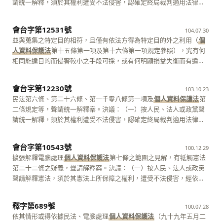
用系爭解釋，聲請人亦非系爭解釋之聲請人，且系爭解釋意旨及內容
請統一解釋，須於其權利遭受不法侵害，認確定終局裁判適用法律或
置利用關係，已於105年6月28日終止且不再由國衛院對外提供，國衛
憲法之處。且法院裁判本身及其所持見解，依現行法制，並非得為聲
大審法第5條第1項第2款規定不合，依同條第3項規定，應不受理。 大
闡釋甚為明確，並無文字晦澀或論證不周之情形，難謂有聲請補充解
命令所表示之見解，與其他審判機關之確定終局裁判，適用同一法律
院並已將原始資料及光碟資料檔等交予健保署。健保署現設有全民健
請解釋之客體。是本件聲請，核與司法院大法官審理案件法第5條第1
法官會議主席 大法官 許宗力 大法官 蔡烱燉 陳碧玉 黃璽君
釋之正當理由，無補充解釋之必要；是本件聲請，核與大審法第5條第
或命令時所已表示之見解有異者，始得為之，司法院大法官審理案件
康保險保險人資訊整合應用服務中心，依其自訂之全民健康保險保險
項第2款規定不合，依同條第3項規定，應不受理。又本件聲請憲法解
會台字第12531號
羅昌發 黃虹霞 吳陳鐶 蔡明誠 林俊益 許志雄 張瓊文 黃瑞
104.07.30
1項第2款規定不合，依同條第3項規定，應不受理。 大法官會議主
法第7條第1項第2款定有明文。 （二）本件聲請人因傷害等案件，認
人資訊整合應用服務中心作業要點、全民健康保險保險人資訊整合應
釋部分既已不受理，聲請人有關暫時處分之聲請即失所依附，應併予
明 詹森林 黃昭元
並與蒐集之特定目的相符，且僅有依法方得為特定目的外之利用（
個
席 大法官 許宗力 大法官 蔡烱燉 黃虹霞 吳陳鐶 蔡明誠 林
臺灣高等法院高雄分院106年度上易字第812號刑事判決（下稱確定終
用服務申請案件審核作業原則等規定，對外提供前開健保資料，該對
駁回。 大法官會議主席 大法官 許宗力 大法官 蔡烱燉 陳碧玉
人資料保護法
第十五條第一項及第十六條第一項規定參照），究有何
俊益 許志雄 張瓊文 黃瑞明 詹森林 黃昭元 謝銘洋 呂太
局判決），適用政府資訊公開法第18條第1項第2款規定，與
個人資料
外提供之健保資料均已透過加密演算法以假名化處理。政府機關因公
黃璽君 羅昌發 湯德宗 黃虹霞 吳陳鐶 蔡明誠 林俊益 許志
相同能達目的而侵害較小之手段可採，或有何明顯損益失衡而有違比
郎 楊惠欽 蔡宗珍
保護法
第3條規定衝突，聲請統一解釋。聲請意旨略以，其未能依上開
務需求或學術研究及其他專業機構因研究需求而需使用該中心之資料
雄 張瓊文 黃瑞明 詹森林 黃昭元
例原則，致違反上開憲法規定之處，聲請意旨尚難謂已於客觀上具體
政府資訊公開法規定，向警方取得其報案通聯紀錄及錄音檔，致使關
者，得檢具相關文件（包含倫理審查委員會證明），向健保署提出申
敘明。就系爭規定二，將「流向」明定為購買者之姓名、地址或電話
鍵證據無法及時保存而呈現在法院審理中，與上開
個人資料保護法
規
會台字第12230號
請，由健保署審查；如健保署無法辨識或產生疑義之申請案，則由外
103.10.23
等，究有何逾越母法而違反法律保留原則之處，聲請意旨亦難謂已於
定有所違背，有關單位須統一解釋作業如何兼顧等語。惟查，聲請意
部專家辦理複審；如有申請醫學影像，則另由全民健康保險影像資料
民法第六條、第二十六條、第一千零八條第一項及
個人資料保護法
第
客觀上具體敘明。是本件聲請，核與司法院大法官審理案件法第五條
旨並非指摘確定終局判決與不同系統審判機關（例如最高行政法院）
應用審議會審議。【4】 此外，健保署並將健保資料中之健保醫療服
二條規定等，聲請統一解釋案。決議：（一）按人民、法人或政黨聲
第一項第二款規定不合，依同條第三項規定，應不受理。
之確定終局裁判，兩者適用同一法令所表示之見解有所歧異。是本件
務申報類總表、明細、醫令檔案以及健保承保類檔案，以金鑰加密
請統一解釋，須於其權利遭受不法侵害，認確定終局裁判適用法律或
聲請，核與司法院大法官審理案件法第7條第1項第2款規定不合，依同
後，提供予衛生福利部（下稱衛福部）所建置之衛生福利資料科學中
命令所表示之見解，與其他審判機關之確定終局裁判，適用同一法律
條第3項規定，應不受理。 大法官會議主席 大法官 許宗力 大法
心（前稱為健康資料加值應用協作中心）。該中心除健保資料外，尚
或命令時所已表示之見解有異者，始得為之，司法院大法官審理案件
會台字第10543號
官 蔡烱燉 陳碧玉 黃璽君 羅昌發 湯德宗 黃虹霞 吳陳鐶
100.12.29
包含其他衛生福利資料（包括出生通報檔、死亡通報檔、身心障礙者
法第七條第一項第二款定有明文。 （二）本件聲請人因夫妻財產制登
蔡明誠 林俊益 許志雄 張瓊文 黃瑞明 詹森林 黃昭元
擴張解釋電腦處理
個人資料保護法
第七條之範圍之見解，有牴觸憲法
檔、國民健康訪問調查等），自100年開始對外提供使用。依其99年5
記事件，認臺灣高等法院一０三年度非抗字第二九號民事裁定（下稱
第二十二條之疑義，聲請解釋案。決議：（一）按人民、法人或政黨
月12日訂定發布之行政院衛生署健康資料加值應用協作中心使用資料
確定終局裁定），所適用之非訟事件法第一百零五條、法人及夫妻財
聲請解釋憲法，須於其憲法上所保障之權利，遭受不法侵害，經依法
作業要點第6點，請求提供資料供使用者，應檢具文件向該署統計室申
產制契約登記規則第十條規定（下併稱系爭規定），違反憲法第十一
定程序提起訴訟，對於確定終局裁判所適用之法律或命令，發生有牴
請。該中心更名為衛生福利資料科學中心後，則設置衛福部衛生福利
條、第十五條、第二十二條、司法院釋字第六０三號解釋、民法第六
觸憲法之疑義者，始得為之，司法院大法官審理案件法第五條第一項
資料統計應用管理審議會，並訂有衛福部衛生福利資料應用管理要
條、第二十六條、第一千零八條第一項及
個人資料保護法
第二條規定
釋字第689號
100.07.28
第二款定有明文。 （二）本件聲請人因侵權行為損害賠償提起再審，
點、衛福部衛生福利資料申請案件審核作業原則等。該中心所蒐集之
等，聲請統一解釋。聲請意旨略謂：確定終局裁定適用系爭規定，認
依其情形或得依據民法、電腦處理
個人資料保護法
（九十九年五月二
認臺灣臺北地方法院一○○年度再小抗字第一號民事裁定，擴張解釋