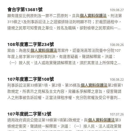
憲，尚難認聲請人已具體敘明系爭規定一有如何牴觸憲法之處，並致
及原處分關於否准聲請人檢閱卷宗內光碟部分，改判准予聲請人檢
相關法制整體觀察，欠缺當事人得請求停止利用之相關規定；於此範
見解有異者，始得為之，司法院大法官審理案件法（下稱大審法）第7
會台字第13681號
系爭第二審判決及系爭第一審判決因而違憲，亦難認就系爭第二審判
閱，駁回聲請人拷貝光碟之請求，聲請人對敗訴部分，復行上訴，經
109.08.27
圍內，違反憲法第22條保障人民資訊隱私權之意旨。相關機關應自本
條第1項第2款定有明文。 （二）本件聲請人因請求損害賠償事件，認
決及系爭第一審判決據為裁判基礎之法律之解釋、適用，有何誤認或
最高行政法院以109年度判字第418號判決（下稱確定終局判決），駁
顯有違反比例原則及一罪不二罰原則，且與
個人資料保護法
、刑法第
判決宣示之日起3年內制定或修正相關法律，明定請求停止及例外不許
臺灣臺中地方法院臺中簡易庭110年度中國小字第2號小額民事判決與
忽略相關基本權利重要意義與關聯性，或違反通常情況下所理解之憲
回上訴而確定。聲請人認確定終局判決所適用之刑事訴訟法第33條第1
315條之1及刑事訴訟法上之證據排除法則明顯不符；於裁罰過程中，
停止之主體、事由、程序、效果等事項。逾期未制定或修正相關法律
臺灣臺中地方法院110年度國小上字第1號民事判決，適用
個人資料保
法價值等牴觸憲法之情形，已予以具體敘明，核均屬未表明聲請裁判
項（下稱系爭規定一）、檢察機關律師閱卷要點第2點但書（下稱系爭
違規之民眾可知警員之單位、姓名及職稱，卻對檢舉之民眾資料一無
者，當事人得請求停止上開目的外利用。 五、其餘聲請部分，不受
護法
第2條及第11條規定所表示之見解歧異，聲請統一解釋。查聲請
理由之情形。 四、綜上，本件聲請核與前揭憲法訴訟法規定有所未
規定二）、刑事訴訟法第441條（下稱系爭規定三）、政府資訊公開法
所知，兩者個人資料保護程度上顯與平等原則不符等語。核其所陳，
理。理由：壹、原因案件背景事實及聲請意旨等【1】 一、原因案件
人曾就上開臺灣臺中地方法院臺中簡易庭小額民事判決提起上訴，經
合，爰依同法第15條第2項第7款及第3項規定，以一致決裁定不受
第2條及第3條（下併稱系爭規定四）、檔案法第1條第2項及第2條第4
係以個人見解爭執系爭規定違憲，並未具體指摘客觀上究有何牴觸憲
背景事實【2】 我國自中華民國84年起實施全民健康保險制度，全體
上開臺灣臺中地方法院民事判決以上訴無理由駁回，是本件應以上開
108年度憲二字第234號
108.09.26
理。 憲法法庭第三審查庭 審判長 大法官 楊惠欽 大法官大法官
款（下併稱系爭規定五）、
法之處。是本件聲請，核與大審法第5條第1項第2款規定不合，依同條
個人資料保護法
第1條及第2條第1款（下
國民合於法定加保要件者，均一律參加全民健康保險。全民健康保險
臺灣臺中地方法院民事判決為確定終局判決，合先敘明。 （三）聲請
案由：為違反
個人資料保護法
等案件，認臺灣高等法院臺中分院107
陳忠五 尤伯祥
併稱系爭規定六）等規定，有牴觸憲法之疑義，聲請解釋，並認司法
第3項規定，應不受理。 大法官會議主席 大法官 許宗力 大法官
對象接受特約醫事服務機構之醫療照護服務，並由醫事服務機構依全
意旨略謂：
個人資料保護法
第11條規定就國營企業係公務機關或非公
年度上易字第391號刑事判決，有違憲疑義，聲請解釋案。決議：
院釋字第737號、第762號解釋（下併稱系爭解釋），有補充解釋之必
蔡烱燉 黃虹霞 吳陳鐶 蔡明誠 林俊益 許志雄 張瓊文 黃瑞
民健康保險法（下稱健保法）第80條規定，向保險人即衛生福利部中
務機關，以及聲請人考上公務人員之個資是否屬同法第2條之個人資
（一）按人民、法人或政黨聲請解釋憲法，須於其憲法上所保障之權
要。 （三）聲請意旨略謂：確定終局判決所適用之系爭規定一限制辯
明 詹森林 黃昭元 謝銘洋 呂太郎 楊惠欽 蔡宗珍
央健康保險署（下稱健保署）提供相關資料（含保險對象之相關病歷
料，皆無明確規定，有違憲法上之明確性原則，必須統一解釋等語。
利，遭受不法侵害，經依法定程序提起訴訟，對於確定終局裁判所適
護人之閱卷權僅於「審判中」得行使，排除非常上訴及其聲請程序，
與藥歷資料、處方箋、診療紀錄等），以申報醫療費用。因之，健保
核其所陳，並非指摘不同審判系統法院（例如最高法院與最高行政法
用之法律或命令，發生有牴觸憲法之疑義者，始得為之，司法院大法
有重大違憲之瑕疵，系爭規定二欠缺法律授權之依據，且無明確性，
107年度憲二字第108號
署為辦理全民健康保險業務（下稱健保業務），多年來已蒐集累積數
院）之確定終局裁判，就適用同一法律或命令所表示之見解有所歧
108.08.22
官審理案件法（下稱大審法）第5條第1項第2款定有明文。 （二）本
違反法律保留原則，系爭三、四、五、六等規定限制、禁止辯護人之
量與種類均極其可觀之全民健康保險資料（下稱健保資料），其中包
異。是本件聲請，核與大審法第7條第1項第2款不合，依同條第3項規
刑事訴訟法第33條第1項、第2項、第35條及
個人資料保護法
第2條第1
件聲請人因違反
個人資料保護法
等案件，認臺灣高等法院臺中分院
閱卷權，使非常上訴制度成為近乎失效之非常救濟制度，違反憲法第7
含個人健康保險資料（下稱個人健保資料）。【3】 健保署所蒐集之
定，應不受理。 大法官會議主席 大法官 許宗力 大法官 蔡烱燉
款規定，所表示之見解及主文內容，背離系爭解釋之意旨，侵害聲請
107年度上易字第391號刑事判決（下稱確定終局判決），有違憲疑
條平等權、第16條訴訟權、正當法律程序原則與比例原則等語。
健保資料內容包括：健保醫療服務申報類總表、明細、醫令檔案；健
黃虹霞 吳陳鐶 蔡明誠 林俊益 許志雄 張瓊文 黃瑞明 詹森
人之刑事被告訴訟權、正當法律程序權、充分防禦權及受公平審判等
義，聲請解釋。聲請意旨略謂：法院對於犯罪事實之認定，未盡查明
（四）查系爭規定三並未為確定終局判決所適用，自不得據以聲請解
保承保類檔案；健保卡上傳類檔案；檢驗檢查上傳類檔案（包含醫學
林 黃昭元 謝銘洋 呂太郎 楊惠欽 蔡宗珍
權利，而有牴觸憲法之疑義，並有必要對系爭解釋聲請補充解釋等
義務，且漠視聲請人具重大傷病之特殊事實，於判決中隻字未提、未
釋。至聲請人其餘所陳，僅係對確定終局判決之解釋及適用系爭一、
影像資料）；VPN（虛擬私人網路）上傳類檔案；特約醫事機構類檔
語。 （三）惟查系爭解釋意旨及內容闡釋甚為明確，並無文字晦澀或
經專業醫療鑑定，侵害聲請人受憲法第16條所保障之訴訟權等語。核
107年度統二字第12號
二、四、五、六等規定所表示之法律上見解有所指摘，並未就上開規
107.07.26
案；健保給付項目及支付標準類檔案等。健保署前曾將健保資料委託
論證不周之情形，難謂有聲請補充解釋之正當理由，核無補充解釋之
其所陳，僅係爭執法院認事用法之當否，並未具體指明確定終局判決
定究如何違反憲法之理由具體表明，且法院裁判本身及其所持見解，
適用政府資訊公開法第18條第1項第2款規定，與
個人資料保護法
第3
財團法人國家衛生研究院（下稱國衛院）建置全民健康保險研究資料
必要。至聲請人其餘所陳，核屬對於法院認事用法及裁判結果當否之
所適用之何法令究有如何牴觸憲法之處；且依現行法制，法院裁判本
依現行法制，尚非得為本院解釋憲法之客體。又確定終局判決並未適
條規定衝突，聲請統一解釋案。決議：（一）按人民、法人或政黨聲
庫，並自89年起對外提供使用，此一全民健康保險研究資料庫委託建
爭執，並未具體指摘確定終局裁定所適用之何一法律或命令有何牴觸
身及其所持見解，並非得為本院解釋憲法之客體。是本件聲請，核與