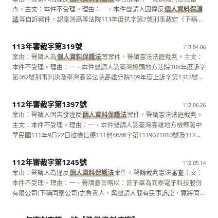
之認定，為如系爭規定一所定之規範，是系爭規定一及二均侵害聲請
工作職業相關之重要檔案，執行檢察官認該等電磁紀錄為沒收效力所
憲法審查之法定要件。 三、核聲請人意旨所陳，僅係以一己之見解，
查。主文：本件不受理。理由：ㄧ、本件聲請人因違反
個人資料保護
人受憲法保障之訴訟權而違憲。另，最高法院112年度台上字第3824
及，而駁回聲請，上開駁回處分肇因於系爭判決認該等電磁紀錄之處
爭執系爭確定終局裁定認事用法所持見解，尚難謂已具體敘明其憲法
法
等自訴案件，認臺灣高等法院113年度抗字第2號刑事裁定（下稱系
號刑事判決（下稱系爭終審判決）不當適用系爭規定二、臺灣高等法
理，概屬檢察官之職權，而未為明確之指示所致，執行檢察官因而擅
上權利究遭受如何不法之侵害，及就其憲法上所保障之權利而言，系
爭確定終局裁定），有違憲疑義，聲請裁判憲法審查。聲請意旨略
院111年度上訴字第134號刑事判決（下稱系爭第二審判決）不當適用
專恣意處分，聲請人財產權因而受侵害，顯已違反明確性原則。 二、
爭確定終局裁定究有如何牴觸憲法之處。是本件聲請與上開規定所定
以：系爭確定終局裁定認法人非犯罪主體而駁回其訴，有牴觸憲法保
系爭規定一，以及臺灣新北地方法院109年度訴字第941號刑事判決
113年審裁字第319號
按人民於其憲法上所保障之權利遭受不法侵害，經依法定程序用盡審
113.04.06
要件不合，本庭爰以一致決裁定不受理。 憲法法庭第二審查庭 審判
障財產權及訴訟權之意旨等語。 二、按人民於其憲法上所保障之權利
（下稱系爭第一審判決）未適用系爭規定一之結果，致檢察官於他案
級救濟程序，對於所受不利確定終局裁判，或該裁判及其所適用之法
案由：聲請人為
個人資料保護法
等案件，聲請憲法法庭裁判。主文：
長 大法官 呂太郎 大法官大法官 蔡宗珍 朱富美
遭受不法侵害，經依法定程序用盡審級救濟程序，對於所受不利確定
偵查程序中違背刑事訴訟法第95條規定之告知義務所取得聲請人以告
規範，認有牴觸憲法者，得聲請憲法法庭為宣告違憲之判決；聲請不
本件不受理。理由：一、本件聲請人認臺灣橋頭地方法院108年度訴字
終局裁判，或該裁判及其所適用之法規範，認有牴觸憲法者，得聲請
發人身分所為對己不利之陳述（下稱系爭自白），仍具證據能力，侵
合程式或不備其他要件，審查庭得以一致決裁定不受理，憲法訴訟法
第462號刑事判決及臺灣高等法院高雄分院109年度上訴字第1313號
憲法法庭為宣告違憲之判決；上列聲請應自用盡審級救濟之最終裁判
害聲請人受憲法保障之訴訟權而違憲，乃聲請裁判及法規範憲法審查
第59條第1項、第15條第2項第7款定有明文。 三、經查： (一)聲請人
（下依序稱系爭判決一及二），以告訴人單方面提供之82條網路訊息
送達後翌日起之6個月不變期間內為之；聲請憲法法庭裁判不合程式或
等語。 二、按人民於其憲法上所保障之權利遭受不法侵害，經依法定
對臺灣高等法院臺中分院113年度上訴字第621號刑事判決提起上訴，
截圖，在無從確認該訊息係由聲請人傳送，亦無法確定犯罪地點之情
不備其他要件者，審查庭得以一致決裁定不受理，憲法訴訟法第59條
112年審裁字第1397號
程序用盡審級救濟程序，對於所受不利確定終局裁判，或該裁判及其
112.06.26
經系爭判決以上訴不合法予以駁回，核聲請意旨，聲請人係對終審法
形下，即認定聲請人犯罪，違反無罪推定原則；且刑期過重，違反平
及第15條第2項第7款分別定有明文。又，憲法訴訟法第59條第1項所
所適用之法規範，認有牴觸憲法者，得聲請憲法法庭為宣告違憲之判
案由：聲請人因告發違反
個人資料保護法
案件，聲請憲法法庭裁判。
院之程序進行事項及裁判理由而為爭執，是本件聲請應以系爭判決為
等原則及比例原則等語，聲請憲法法庭裁判。 二、查聲請人就系爭判
定裁判憲法審查制度，係賦予人民就其依法定程序用盡審級救濟之案
決；依其立法意旨，裁判憲法審查制度乃為處理各法院裁判於解釋法
主文：本件不受理。理由：一、本件聲請人認臺灣高雄地方檢察署中
確定終局判決。 (二)系爭規定係立法者考量第三審為法律審及終審，
決一提起上訴，經系爭判決二以其上訴無理由而駁回，且就所犯恐嚇
件，認確定終局裁判解釋及適用法律，有誤認或忽略基本權利重要意
律及適用法律時，誤認或忽略了基本權利重要意義與關聯性，或違反
華民國111年9月22日雄檢信德111他4686字第1119071810號及112年2
斟酌審級制度及訴訟經濟等目的，所為之訴訟程序規範，原則上仍屬
危害安全罪部分不得上訴第三審，是本件聲請，應以系爭判決二為確
義，或違反通常情況下所理解之憲法價值等牴觸憲法之情形時（憲法
通常情況下所理解之憲法價值等司法權行使有違憲疑慮之情形。憲法
月24日雄檢信荒111他7409字第1129014097號書函（下合稱系爭
立法形成空間（憲法法庭113年憲判字第8號判決參照）。聲請意旨核
定終局判決，合先敘明。核聲請意旨所陳，係就系爭判決二聲請裁判
訴訟法第59條第1項規定立法理由參照），得聲請憲法法庭為宣告違憲
訴訟法第59條第1項規定及其立法理由參照。又前述聲請應以聲請書記
函），有違憲疑義，聲請憲法法庭裁判。 二、按人民於其憲法上所保
係徒憑其個人主觀之見解，對法院適用法律之適法職權行使而為指
憲法審查。 三、按聲請人所受之確定終局裁判於憲法訴訟法（下稱憲
112年審裁字第1245號
之判決。是人民聲請裁判憲法審查，如非針對確定終局裁判就法律之
112.05.14
載聲請判決之理由及聲請人對本案所持之法律見解，憲法訴訟法第60
障之權利遭受不法侵害，經依法定程序用盡審級救濟，對於所受不利
摘，並對立法政策之當否而為爭執；另聲請意旨指摘系爭判決違反法
訴法）中華民國111年1月4日修正施行前已送達者，不得聲請裁判憲
解釋、適用悖離憲法基本權利與憲法價值，而僅爭執法院認事用法所
案由：聲請人為違反
個人資料保護法
案件，聲請裁判憲法審查主文：
條第6款定有明文。另依憲法訴訟法第15條第3項規定，聲請書未表明
確定終局裁判，或該裁判及其所適用之法規範，認有牴觸憲法者，得
律明確性原則部分，核係單純對法院認事用法當否之爭執，俱難謂已
法審查；憲訴法明定不得聲請之事項，審查庭得以一致決裁定不受
持見解者，即難謂合於聲請裁判憲法審查之法定要件。 三、核聲請意
本件不受理。理由：一、聲請意旨略以：曾子章為同泰電子科技股份
聲請裁判之理由者，毋庸命其補正，審查庭得以一致決裁定不受理；
聲請憲法法庭為宣告違憲之判決；如聲請客體並非法規範或確定終局
具體敘明確定終局判決及系爭規定有何牴觸憲法之處。 四、綜上，本
理，憲訴法第92條第1項及第15條第2項第5款定有明文。查本件確定
旨所陳，聲請人僅屬以一己之見解，爭執法院認事用法當否之問題，
有限公司(下稱同泰公司)之負責人，與聲請人間有民事訴訟，竟將同泰
且其立法理由揭明：「聲請判決之理由乃訴訟程序進行之關鍵事項，
裁判，屬聲請不合程式或不備其他要件，審查庭得以一致決裁定不受
件聲請核與上開規定之要件不合，本庭爰以一致決裁定不受理。 憲法
終局判決係於110年1月29日作成，已於同年2月5日送達，依上揭規
尚難謂客觀上已具體敘明系爭確定終局裁定之見解究有何牴觸憲法之
公司股東名簿上所列聲請人之住址記載於民事起訴狀後，提出於臺灣
聲請人就聲請憲法法庭為判決之理由，……有於聲請書具體敘明之義
理。憲法訴訟法第59條第1項、第15條第2項第7款定有明文。 三、經
法庭第一審查庭 審判長 大法官 謝銘洋 大法官大法官 蔡彩貞
定，不得聲請裁判憲法審查，本庭爰以一致決裁定不受理。 憲法法庭
處，其聲請核與上開憲法訴訟法所定要件不合。本庭爰依上開規定，
新北地方法院而行使之，應認曾子章涉犯
個人資料保護法
第20條第1
務；若聲請人……泛稱法規範或裁判違背憲法……審查庭得逕以一致決
查，聲請人所檢附之系爭函非屬確定終局裁判，與前揭要件不合，爰