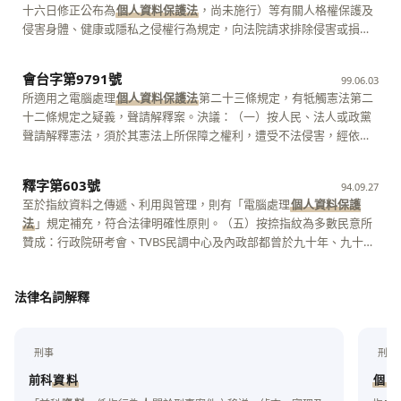
一級資料（具編號欄位且經處理使其無從識別特定個人之資料），僅
夫妻財產制契約之登記應檢附契約、財產目錄及其證明文件等，違反
十六日修正公布為
個人資料保護法
，尚未施行）等有關人格權保護及
電腦處理
個人資料保護法
第七條（下稱系爭規定）之範圍，有牴觸憲
有政府部門、學研單位或取得當事人書面同意使用衛生福利資料之衛
民法第一千零八條第一項、
個人資料保護法
第五條規定及司法院釋字
侵害身體、健康或隱私之侵權行為規定，向法院請求排除侵害或損害
法第二十二條之疑義，聲請解釋。聲請意旨略以：聲請人於網站上註
生福利相關產業得申請使用，申請時應檢附之文件包含倫理審查委員
第五二四號解釋所示「法律明確性原則」意旨，侵害人民受憲法保障
賠償之救濟（民法第十八條、第一百九十五條、電腦處理
個人資料保
冊成為電視公司全球資訊網會員後，不代表同意將註冊之會員資料及
會證明；申請案由衛福部就程序進行初審後，再由外部專家就內容進
之隱私權、表意自由權及對婚姻制度之保障云云。核其所陳，僅係指
護法
第二十八條規定參照），自不待言。立法者復制定系爭規定以保
密碼提供給任何人，該公司將其密碼提供給法院，即屬侵害聲請人憲
會台字第9791號
行複審。【5】 聲請人認健保署將健保資料交由國衛院建置全民健康
摘確定終局裁定認事用法不當，並非指摘不同系統審判機關（如最高
99.06.03
護個人之身體、行動、私密領域或個人資料自主，其功能在使被跟追
法上隱私權，或法院無故索取之，即有職權濫用，法院擴張系爭規定
保險研究資料庫對外提供使用，以及將健保資料傳輸予衛福部衛生福
法院與最高行政法院）之確定終局裁判適用同一法律或命令所表示之
所適用之電腦處理
個人資料保護法
第二十三條規定，有牴觸憲法第二
人得請求警察機關及時介入，制止或排除因跟追行為對個人所生之危
之解釋，實已侵害聲請人之隱私權云云。核其所陳，係僅就法院認事
利資料科學中心對外提供使用，係將健保資料中所包含之受憲法隱私
見解歧異，是本件聲請，核與司法院大法官審理案件法第七條第一項
十二條規定之疑義，聲請解釋案。決議：（一）按人民、法人或政黨
害或侵擾，並由警察機關採取必要措施（例如身分查證及資料蒐集、
用法之當否有所爭執，且依現行法制，法院裁判所表示之見解，尚不
權保障之個人健保資料用於健保業務以外之目的，為原始蒐集目的外
第二款規定不合，依同條第三項規定，應不受理。
聲請解釋憲法，須於其憲法上所保障之權利，遭受不法侵害，經依法
記錄事實等解決紛爭所必要之調查）。依系爭規定，警察機關就無正
得為聲請憲法解釋之對象。是本件聲請，核與司法院大法官審理案件
之使用，有違法之情事，於101年5月至6月間，分別以存證信函向健
定程序提起訴訟，對於確定終局裁判所適用之法律或命令，發生有牴
當理由之跟追行為，經勸阻而不聽者得予以裁罰，立法者雖未採取直
法第五條第一項第二款規定不合，依同條第三項規定，應不受理。
保署表示，拒絕健保署將聲請人之個人健保資料釋出給第三人，用於
觸憲法之疑義者，始得為之，司法院大法官審理案件法第五條第一項
接由法官裁罰之方式，然受裁罰處分者如有不服，尚得依社會秩序維
釋字第603號
94.09.27
健保相關業務以外之目的。健保署於同年6月至7月間函復聲請人，拒
第二款定有明文。 （二）本件聲請人因損害賠償事件，認臺灣高等法
護法第五十五條規定，於五日內經原處分之警察機關向該管法院簡易
至於指紋資料之傳遞、利用與管理，則有「電腦處理
個人資料保護
絕其主張，其理由略以：健保署辦理健保業務，而擁有全國民眾之納
院九十九年度上易字第五號民事判決，所適用之電腦處理
個人資料保
庭聲明異議以為救濟，就此而言，系爭規定尚難謂與正當法律程序原
法
」規定補充，符合法律明確性原則。（五）按捺指紋為多數民意所
保及就醫資料，為促進健保相關研究，以提升醫療衛生發展，對外提
護法
第二十三條規定，有牴觸憲法第二十二條規定之疑義，聲請解
則有違。惟就新聞採訪者之跟追行為而論，是否符合上述處罰條件，
贊成：行政院研考會、TVBS民調中心及內政部都曾於九十年、九十一
供資料時，均依行為時即84年制定公布之電腦處理
釋。查其所陳，僅係就法院認事用法之當否有所爭執，並未具體指陳
個人資料保護法
規
除前述跟追方式已有侵擾被跟追人之身體安全、行動自由之虞之情形
年及九十二年，分別進行民意調查，結果約有八成民眾贊成於請領國
定辦理；且其資料之提供，已有嚴格之資料管理措施，足資保障研究
該確定終局判決所適用之法律究有何牴觸憲法之處，而法院判決適用
外，就其跟追僅涉侵擾私密領域或個人資料自主之情形，應須就是否
民身分證時應按捺指紋，此乃多數民意之依歸。世界各國有要求全民
資料之合理使用等語。聲請人不服，提起訴願，遭駁回。【6】 聲請
法律所表示之見解是否違憲，非屬得為聲請釋憲之客體。是本件聲
侵害被跟追人於公共場域中得合理期待不受侵擾之私人活動領域、跟
法律名詞解釋
按捺指紋者，有只要求外國人按捺者，但無論如何規定，運用個人所
人遂以健保署為被告，向臺北高等行政法院起訴，請求撤銷原處分及
請，核與司法院大法官審理案件法第五條第一項第二款規定不合，依
追行為是否逾越依社會通念所認不能容忍之界限、所採訪之事件是否
擁有之生物特徵加以錄存，以呈現個人身分之真實性，並強化身分辨
訴願決定，並命健保署准予聲請人所請，停止將聲請人之個人健保資
同條第三項規定，應不受理。
具一定之公益性等法律問題判斷，並應權衡新聞採訪自由與個人不受
識之正確性，是各國共同之趨勢。而聯合國國際民航組織中，有四十
料，提供予國衛院之全民健康保險研究資料庫及衛生福利資料科學中
侵擾自由之具體內涵，始能決定。鑑於其所涉判斷與權衡之複雜性，
刑事
刑事
餘國將在二００六年底前，在護照上加裝電腦晶片，增加指紋、掌
心作學術或商業利用。臺北高等行政法院以102年度訴字第36號判決
並斟酌法院與警察機關職掌、專業、功能等之不同，為使國家機關發
紋、臉部或眼球虹膜等個人生物特徵辨識功能。愈來愈多的國家與民
駁回聲請人之訴，聲請人上訴後經最高行政法院103年度判字第600號
前科
資
料
個
人
揮最有效之功能，並確保新聞採訪之自由及維護個人之私密領域及個
眾願意接受錄存個人生物特徵資料以作比對，顯然是國際潮流與趨
判決廢棄原判決，發回臺北高等行政法院更審；嗣臺北高等行政法院