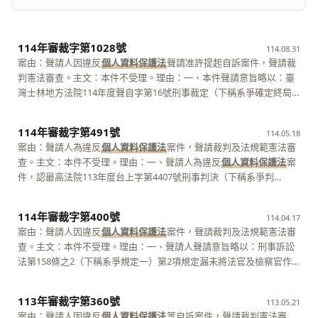
114年審裁字第1028號
114.08.31
案由：聲請人因違反
個人資料保護法
聲請准許提起自訴案件，聲請裁
判憲法審查。主文：本件不受理。理由：一、本件聲請意旨略以：臺
灣士林地方法院114年度聲自字第16號刑事裁定（下稱系爭確定終局
裁定），認聲紋並非
個人資料保護法
第2條第1款之個人資料，係對憲
法第22條所保障之隱私權、資訊自主權、人格權等，有根本上錯誤之
114年審裁字第491號
114.05.18
理解，牴觸憲法，聲請裁判憲法審查等語。 二、按人民於其憲法上所
案由：聲請人為違反
個人資料保護法
案件，聲請裁判及法規範憲法審
保障之權利遭受不法侵害，經依法定程序用盡審級救濟程序，對於所
查。主文：本件不受理。理由：一、聲請人為違反
個人資料保護法
案
受不利確定終局裁判，認有牴觸憲法者，得自用盡審級救濟之最終裁
件，認最高法院113年度台上字第4407號刑事判決（下稱系爭判
判送達後翌日起之6個月不變期間內，聲請憲法法庭為宣告違憲之判
決），及其所適用之刑事訴訟法第389條第1項前段（下稱系爭規定）
決；聲請不合程式或不備憲法訴訟法（下稱憲訴法）所定要件者，審
牴觸憲法，聲請裁判及法規範憲法審查。其聲請意旨略以： (一)系爭
查庭得以一致決裁定不受理，憲訴法第59條及第15條第2項第7款定有
114年審裁字第400號
114.04.17
判決未通知聲請人及其辯護人該案係採書面審理模式及最後補充陳述
明文。又，憲訴法第59條第1項所定裁判憲法審查制度，係賦予人民就
案由：聲請人因違反
個人資料保護法
案件，聲請裁判及法規範憲法審
之時間，遽予駁回聲請人之第三審上訴，致聲請人無從有效行使防禦
其依法定程序用盡審級救濟之案件，認確定終局裁判解釋及適用法
查。主文：本件不受理。理由：一、聲請人聲請意旨略以：刑事訴訟
權，顯違反正當法律程序、公平審判原則，並侵害聲請人受憲法第16
律，有誤認或忽略基本權利重要意義，或違反通常情況下所理解之憲
法第158條之2（下稱系爭規定一）第2項規定漏未將法官及檢察官作
條保障之訴訟權；另系爭規定未設有判決前應通知上訴人最後補充理
法價值等牴觸憲法之情形時（憲訴法第59條第1項規定立法理由參
為規範主體，且刑事訴訟法第158條之4規定（下稱系爭規定二）未區
由時間之規定，於此範圍內，同有牴觸正當法律程序、公平審判原則
照），得聲請憲法法庭為宣告違憲之判決。是人民聲請裁判憲法審
別供述證據及非供述證據，亦未將法官或檢察官違反刑事訴訟法第95
及憲法第16條保障訴訟權之意旨。 (二)聲請人於判決確定後，向執行
113年審裁字第360號
查，如非針對確定終局裁判就法律之解釋、適用悖離憲法基本權利與
113.05.21
條所定告知義務所取得被告或犯罪嫌疑人之陳述，就其證據能力有無
檢察官聲請拷貝其遭沒收之筆記型電腦及隨身硬碟中與其日常生活或
憲法價值，而僅爭執法院認事用法所持見解者，即難謂合於聲請裁判
案由：聲請人因違反
個人資料保護法
等自訴案件，聲請裁判憲法審