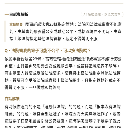
白話與解析
AI 輔助整理，以原文為準
民事訴訟法第23條指定管轄：法院因法律或事實不能審
重點摘要
判、由其審判恐影響公安或難期公平、或轄區境界不明時，由直
接上級法院指定其他法院管轄，裁定不得聲明不服。
Q · 法院審我的案子可能不公平，可以換法院嗎？
依民事訴訟法第23條，當有管轄權的法院因法律或事實不能行使審
判權、由其審判恐影響公安或難期公平、或管轄區域境界不明時，
可由當事人聲請或受訴法院請求，請直接上級法院指定其他法院管
轄。聲請可向受訴法院或直接上級法院提出，且指定管轄的裁定不
得聲明不服，一旦做成即為終局。
白話解讀
有時候你遇到的不是「選哪個法院」的問題，而是「根本沒有法院
能審」的問題。法官全部迴避了，法院因為天災無法運作了，或者
這個案子在當地審會引發公安疑慮。這時候怎麼辦？不是案子就此
消失。第23條開了一個後門：你可以聲請上級法院指定另一個法院