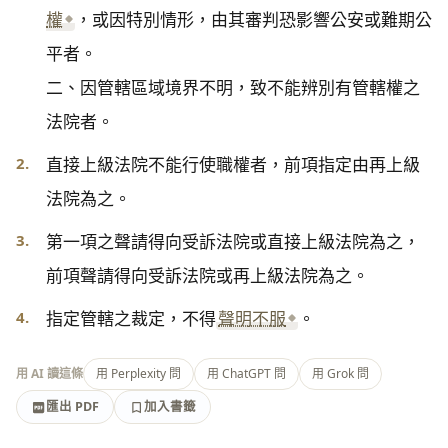
權
，或因特別情形，由其審判恐影響公安或難期公
平者。

二、因管轄區域境界不明，致不能辨別有管轄權之
法院者。
2.
直接上級法院不能行使職權者，前項指定由再上級
法院為之。
3.
第一項之聲請得向受訴法院或直接上級法院為之，
前項聲請得向受訴法院或再上級法院為之。
4.
指定管轄之裁定，不得
聲明不服
。
用 AI 讀這條
用 Perplexity 問
用 ChatGPT 問
用 Grok 問
匯出 PDF
加入書籤
加入書籤
匯出 PDF