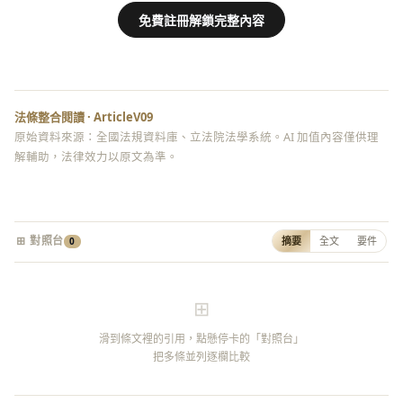
免費註冊解鎖完整內容
法條整合閱讀 · ArticleV09
原始資料來源：全國法規資料庫、立法院法學系統。AI 加值內容僅供理
解輔助，法律效力以原文為準。
⊞ 對照台
摘要
全文
要件
0
⊞
滑到條文裡的引用，點懸停卡的「對照台」
把多條並列逐欄比較