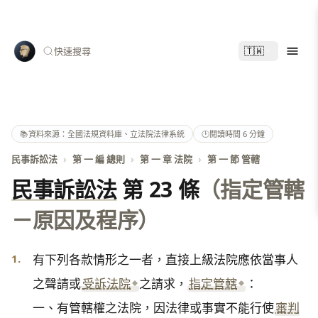
🇹🇼
快速搜尋
📚
資料來源：全國法規資料庫、立法院法律系統
🕑
閱讀時間 6 分鐘
民事訴訟法
›
第 一 編 總則
›
第 一 章 法院
›
第 一 節 管轄
民事訴訟法
第 23 條
（指定管轄
－原因及程序）
1.
有下列各款情形之一者，直接上級法院應依當事人
之聲請或
受訴法院
之請求，
指定管轄
：

一、有管轄權之法院，因法律或事實不能行使
審判