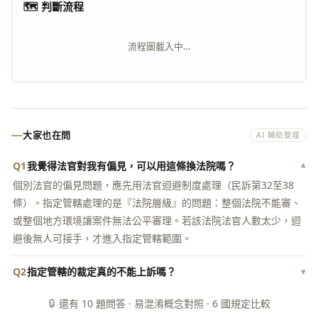
🗺 判斷流程
流程圖載入中…
大家也在問
AI 輔助整理
Q1
我覺得法官對我有偏見，可以用這條換法院嗎？
▾
個別法官的偏見問題，應先用法官迴避制度處理（民訴第32至38
條）。指定管轄處理的是『法院層級』的問題：整個法院不能審、
或整個地方環境讓案件無法公平審理。若該法院法官人數太少，迴
避後無人可接手，才進入指定管轄範圍。
Q2
指定管轄的裁定真的不能上訴嗎？
▾
🔒
還有 10 題問答 · 易混淆概念對照 · 6 國規定比較