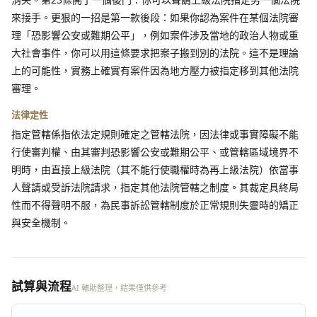
來接手。更狠的一招是第一款後段：如果你認為案件在某個法院審
理「恐影響公安或難期公平」，例如案件涉及當地的政治人物或重
大社會事件，你可以用這條要求把案子搬到別的法院。這不是理論
上的可能性，實務上確實有案件因為地方壓力被指定移到其他法院
審理。
法律定性
指定管轄係指依法定規則確定之管轄法院，因法律或事實障礙不能
行使審判權、由其審判恐影響公安或難期公平、或管轄區域境界不
明時，由直接上級法院（其不能行使職權時為再上級法院）依當事
人聲請或受訴法院請求，指定其他法院管轄之制度。其裁定具終局
性而不得聲明不服，為民事訴訟管轄制度於正常規則失靈時的矯正
與安全機制。
試算與流程
AI 輔助整理，結果僅供參考