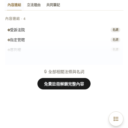
內容連結
立法理由
共同筆記
內容連結 · 4
受訴法院
名詞
指定管轄
名詞
審判權
名詞
聲明不服
名詞
🔒
全部相關法條與名詞
免費註冊解鎖完整內容