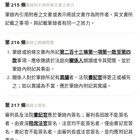
第 215 條
筆錄內引用附卷文書之效力
筆錄內引用附卷之文書或表示將該文書作為附件者，其文書所
記載之事項，與記載筆錄者有同一之效力。
第 216 條
筆錄之朗讀閱覽
筆錄或前條文書內所記
第二百十三條第一項第一款至第四
款
事項，應依聲請於法庭向
關係人
朗讀或令其閱覽，並於
筆錄內附記其事由。
關係人對於筆錄所記有
異議
者，法院
書記官
得更正或補充
之；如以異議為不當，應於筆錄內附記其異議。
第 217 條
筆錄之簽名
審判長及法院
書記官
應於筆錄內簽名；審判長因故不能簽名
者，由資深
陪席法官
簽名，法官均不能簽名者，僅由書記官簽
名，書記官不能簽名者，由審判長或法官簽名，並均應附記其