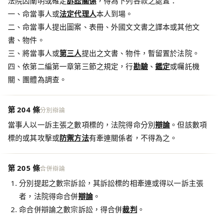
法院因闡明或確定
訴訟關係
，得為下列各款之處置：
一、命當事人或
法定代理人
本人到場。
二、命當事人提出圖案、表冊、外國文文書之譯本或其他文
書、物件。
三、將當事人或
第三人
提出之文書、物件，暫留置於法院。
四、依第二編第一章第三節之規定，行
勘驗
、
鑑定
或囑託機
關、團體為調查。
第 204 條
分別辯論
當事人以一訴主張之數項標的，法院得命分別
辯論
。但該數項
標的或其攻擊或
防禦方法
有牽連關係者，不得為之。
第 205 條
合併辯論
分別提起之數宗訴訟，其訴訟標的相牽連或得以一訴主張
者，法院得命合併
辯論
。
命合併辯論之數宗訴訟，得合併
裁判
。