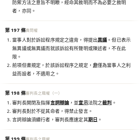
防禦方法之意旨不明瞭，經命其敘明而不為必要之敘明
者，亦同。
第 197 條
責問權
當事人對於訴訟程序規定之違背，得提出
異議
。但已表示
無異議或無異議而就該訴訟有所聲明或陳述者，不在此
限。
前項但書規定，於該訴訟程序之規定，
非
僅為當事人之利
益而設者，不適用之。
第 198 條
審判長之職權（一）
審判長開閉及指揮
言詞辯論
，並
宣示
法院之
裁判
。
審判長對於不從其命者，得禁止發言。
言詞辯論須續行者，審判長應速定其
期日
。
第 199 條
審判長之職權