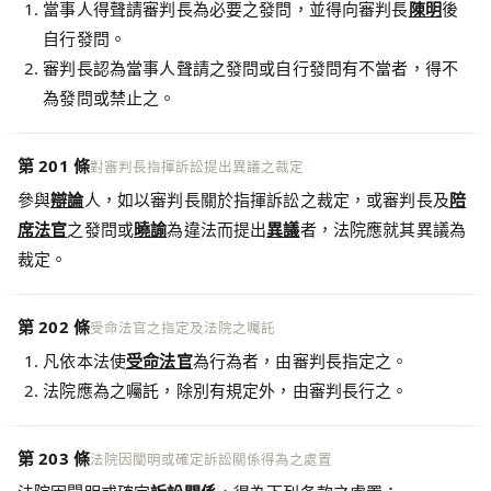
當事人得聲請審判長為必要之發問，並得向審判長
陳明
後
自行發問。
審判長認為當事人聲請之發問或自行發問有不當者，得不
為發問或禁止之。
第 201 條
對審判長指揮訴訟提出異議之裁定
參與
辯論
人，如以審判長關於指揮訴訟之裁定，或審判長及
陪
席法官
之發問或
曉諭
為違法而提出
異議
者，法院應就其異議為
裁定。
第 202 條
受命法官之指定及法院之囑託
凡依本法使
受命法官
為行為者，由審判長指定之。
法院應為之囑託，除別有規定外，由審判長行之。
第 203 條
法院因闡明或確定訴訟關係得為之處置