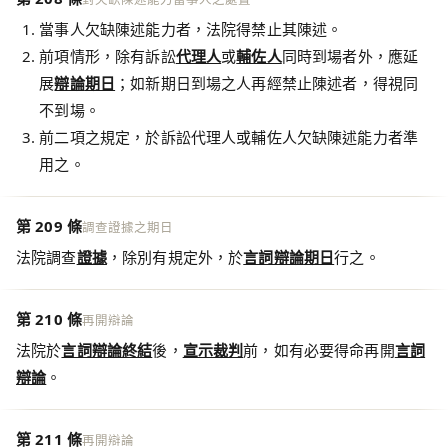
當事人欠缺陳述能力者，法院得禁止其陳述。
前項情形，除有訴訟
代理人
或
輔佐人
同時到場者外，應延
展
辯論
期日
；如新期日到場之人再經禁止陳述者，得視同
不到場。
前二項之規定，於訴訟代理人或輔佐人欠缺陳述能力者準
用之。
第 209 條
調查證據之期日
法院調查
證據
，除別有規定外，於
言詞辯論
期日
行之。
第 210 條
再開辯論
法院於
言詞辯論終結
後，
宣示
裁判
前，如有必要得命再開
言詞
辯論
。
第 211 條
再開辯論