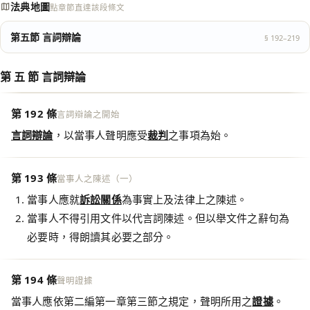
法典地圖
點章節直達該段條文
第五節 言詞辯論
§ 192–219
第 五 節 言詞辯論
第 192 條
言詞辯論之開始
言詞辯論
，以當事人聲明應受
裁判
之事項為始。
第 193 條
當事人之陳述（一）
當事人應就
訴訟關係
為事實上及法律上之陳述。
當事人不得引用文件以代言詞陳述。但以舉文件之辭句為
必要時，得朗讀其必要之部分。
第 194 條
聲明證據
當事人應依第二編第一章第三節之規定，聲明所用之
證據
。