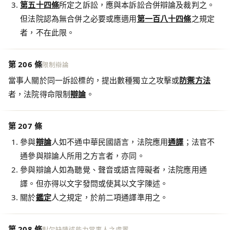
第五十四條
所定之訴訟，應與本訴訟合併辯論及裁判之。
但法院認為無合併之必要或應適用
第一百八十四條
之規定
者，不在此限。
第 206 條
限制辯論
當事人關於同一訴訟標的，提出數種獨立之攻擊或
防禦方法
者，法院得命限制
辯論
。
第 207 條
參與
辯論
人如不通中華民國語言，法院應用
通譯
；法官不
通參與辯論人所用之方言者，亦同。
參與辯論人如為聽覺、聲音或語言障礙者，法院應用通
譯。但亦得以文字發問或使其以文字陳述。
關於
鑑定
人之規定，於前二項通譯準用之。
第 208 條
對欠缺陳述能力當事人之處置