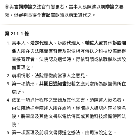
參與
言詞辯論
之法官有變更者，當事人應陳述以前
辯論
之要
領。但審判長得令
書記官
朗讀以前筆錄代之。
第 211-1 條
當事人、
法定代理人
、訴訟
代理人
、
輔佐人
或其他
訴訟關
係
人所在與法院間有聲音及影像相互傳送之科技設備而得
直接審理者，法院認為適當時，得依聲請或依職權以該設
備審理之。
前項情形，法院應徵詢當事人之意見。
第一項情形，其
期日
通知書
記載之應到處所為該設備所在
處所。
依第一項進行程序之筆錄及其他文書，須陳述人簽名者，
由法院傳送至陳述人所在處所，經陳述人確認內容並簽名
後，將筆錄及其他文書以電信傳真或其他科技設備傳回法
院。
第一項審理及前項文書傳送之辦法，由司法院定之。