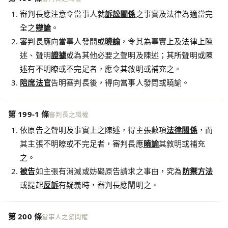
審判長應注意令當事人就
訴訟關係
之事實及法律為適當完
全之
辯論
。
審判長應向當事人發問或
曉諭
，令其為事實上及法律上陳
述、聲明
證據
或為其他必要之聲明及陳述；其所聲明或陳
述有不明瞭或不完足者，應令其敘明或補充之。
陪席法官
告明審判長後，得向當事人發問或曉諭。
第 199-1 條
審判長之職權
依原告之聲明及事實上之陳述，得主張數項
法律關係
，而
其主張不明瞭或不完足者，審判長應
曉諭
其敘明或補充
之。
被告
如主張有消滅或妨礙原告請求之事由，究為
防禦方法
或提起
反訴
有疑義時，審判長應闡明之。
第 200 條
當事人之發問權