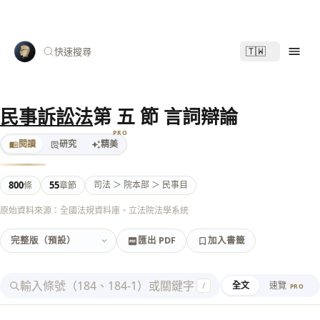
🇹🇼
快速搜尋
民事訴訟法
第 五 節 言詞辯論
PRO
閱讀
研究
精美
800
55
司法 ＞ 院本部 ＞ 民事目
條
章節
原始資料來源：全國法規資料庫、立法院法學系統
匯出 PDF
加入書籤
加入書籤
匯出 PDF
全文
速覽
/
PRO