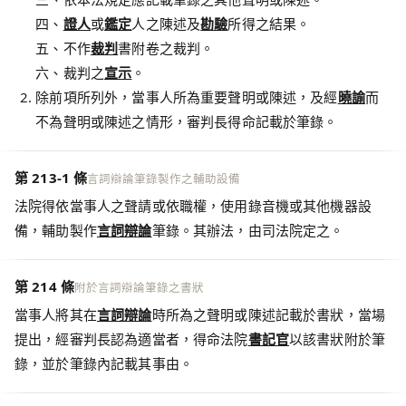
四、
證人
或
鑑定
人之陳述及
勘驗
所得之結果。
五、不作
裁判
書附卷之裁判。
六、裁判之
宣示
。
除前項所列外，當事人所為重要聲明或陳述，及經
曉諭
而
不為聲明或陳述之情形，審判長得命記載於筆錄。
第 213-1 條
言詞辯論筆錄製作之輔助設備
法院得依當事人之聲請或依職權，使用錄音機或其他機器設
備，輔助製作
言詞辯論
筆錄。其辦法，由司法院定之。
第 214 條
附於言詞辯論筆錄之書狀
當事人將其在
言詞辯論
時所為之聲明或陳述記載於書狀，當場
提出，經審判長認為適當者，得命法院
書記官
以該書狀附於筆
錄，並於筆錄內記載其事由。