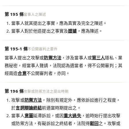
第 195 條
當事人之陳述
當事人就其提出之事實，應為真實及完全之陳述。
當事人對於他造提出之事實及
證據
，應為陳述。
第 195-1 條
不公開審判之要件
當事人提出之攻擊或
防禦方法
，涉及當事人或
第三人
隱私、業
務秘密，經當事人聲請，法院認為適當者，得不公開審判；其
經兩造
合意
不公開審判者，亦同。
第 196 條
攻擊或防禦方法之提出時期
攻擊或
防禦方法
，除別有規定外，應依訴訟進行之程度，
於
言詞辯論終結
前適當時期提出之。
當事人
意圖
延滯訴訟，或因
重大過失
，逾時始行提出攻擊
或防禦方法，有礙訴訟之終結者，法院得
駁回
之。攻擊或