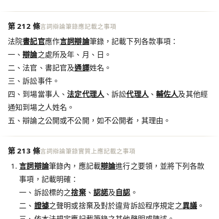
第 212 條
言詞辯論筆錄應記載之事項
法院
書記官
應作
言詞辯論
筆錄，記載下列各款事項：
一、
辯論
之處所及年、月、日。
二、法官、書記官及
通譯
姓名。
三、訴訟事件。
四、到場當事人、
法定代理人
、訴訟
代理人
、
輔佐人
及其他經
通知到場之人姓名。
五、辯論之公開或不公開，如不公開者，其理由。
第 213 條
言詞辯論筆錄實質上應記載之事項
言詞辯論
筆錄內，應記載
辯論
進行之要領，並將下列各款
事項，記載明確：
一、訴訟標的之
捨棄
、
認諾
及
自認
。
二、
證據
之聲明或捨棄及對於違背訴訟程序規定之
異議
。
三、依本法規定應記載筆錄之其他聲明或陳述。