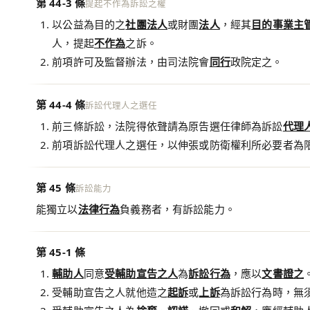
第 44-3 條
提起不作為訴訟之權
以公益為目的之
社團法人
或財團
法人
，經其
目的事業主
人，提起
不作為
之訴。
前項許可及監督辦法，由司法院會
同行
政院定之。
第 44-4 條
訴訟代理人之選任
前三條訴訟，法院得依聲請為原告選任律師為訴訟
代理
前項訴訟代理人之選任，以伸張或防衛權利所必要者為
第 45 條
訴訟能力
能獨立以
法律行為
負義務者，有訴訟能力。
第 45-1 條
輔助人
同意
受輔助宣告之人
為
訴訟行為
，應以
文書證之
受輔助宣告之人就他造之
起訴
或
上訴
為訴訟行為時，無