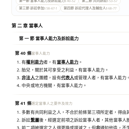
第一節 當事人能力及訴訟能力
第二節 共同訴訟
§ 40–52
§ 53–57
第三節 訴訟參加
第四節 訴訟代理人及輔佐人
§ 58–67-1
§ 68–77
第 二 章 當事人
第 一 節 當事人能力及訴訟能力
第 40 條
當事人能力
有
權利能力
者，有
當事人能力
。
胎兒，關於其可享受之利益，有當事人能力。
非
法人
之團體，設有
代表人
或管理人者，有當事人能力
中央或地方機關，有當事人能力。
第 41 條
選定當事人之要件及效力
多數有共同利益之人，不合於前條第三項所定者，得由
訴訟
繫屬
後，經選定前項之訴訟當事人者，其他當事人
前二項被選定之人得更換或增減之。但
非
通知他造，不