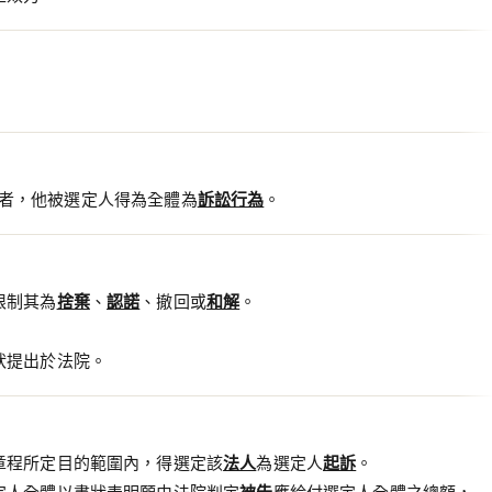
者，他被選定人得為全體為
訴訟行為
。
限制其為
捨棄
、
認諾
、撤回或
和解
。
狀提出於法院。
章程所定目的範圍內，得選定該
法人
為選定人
起訴
。