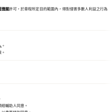
管機關
許可，於章程所定目的範圍內，得對侵害多數人利益之行為
人
。
限。
。
須經輔助人同意。