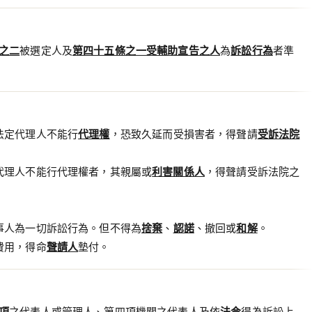
之二
被選定人及
第四十五條之一
受輔助宣告之人
為
訴訟行為
者準
法定代理人不能行
代理權
，恐致久延而受損害者，得聲請
受訴法院
代理人不能行代理權者，其親屬或
利害關係人
，得聲請受訴法院之
事人為一切訴訟行為。但不得為
捨棄
、
認諾
、撤回或
和解
。
費用，得命
聲請人
墊付。
項
之代表人或管理人、第四項機關之代表人及依
法令
得為訴訟上