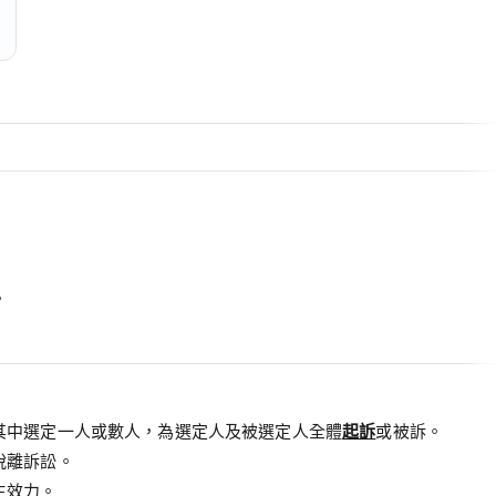
。
其中選定一人或數人，為選定人及被選定人全體
起訴
或被訴。
脫離訴訟。
生效力。