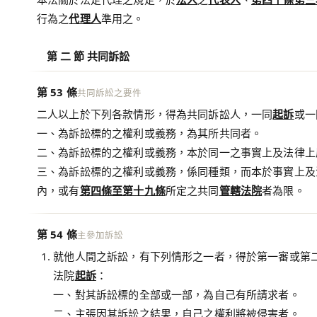
行為之
代理人
準用之。
第 二 節 共同訴訟
第 53 條
共同訴訟之要件
二人以上於下列各款情形，得為共同訴訟人，一同
起訴
或一
一、為訴訟標的之權利或義務，為其所共同者。
二、為訴訟標的之權利或義務，本於同一之事實上及法律上
三、為訴訟標的之權利或義務，係同種類，而本於事實上及
內，或有
第四條至第十九條
所定之共同
管轄法院
者為限。
第 54 條
主參加訴訟
就他人間之訴訟，有下列情形之一者，得於第一審或第
法院
起訴
：
一、對其訴訟標的全部或一部，為自己有所請求者。
二、主張因其訴訟之結果，自己之權利將被侵害者。