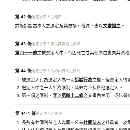
第 42 條
選定當事人之程序
前條訴訟當事人之選定及其更換、增減，應以
文書證之
。
第 43 條
選定當事人喪失其資格之救濟
第四十一條
之被選定人中，有因死亡或其他事由喪失其資格
第 44 條
選定當事人為訴訟行為之限制
被選定人有為選定人為一切
訴訟行為
之權。但選定人得
選定人中之一人所為限制，其效力不及於他選定人。
第一項之限制，應於
第四十二條
之文書內表明，或以書
第 44-1 條
選定法人之要件
多數有共同利益之人為同一公益
社團法人
之社員者，於