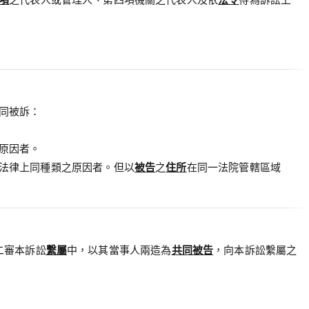
同被訴：
原因者。
法律上同種類之原因者。但以
被告
之
住所
在同一法院管轄區域
二審本訴訟
繫屬
中，以其當事人兩造為
共同被告
，向本訴訟繫屬之