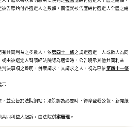
定人全體以書狀表明願由法院判定
被告
應給付選定人全體之總額，
定被告應給付各選定人之數額，而僅就被告應給付選定人全體之總
而有共同利益之多數人，依
第四十一條
之規定選定一人或數人為同
，或由被選定人聲請經法院認為適當時，公告曉示其他共同利益
受判決事項之聲明，併案請求。其請求之人，視為已依
第四十一條
曉示。
處，並公告於法院網站；法院認為必要時，得命登載公報、新聞紙
他共同利益人起訴，由法院
併案審理
。