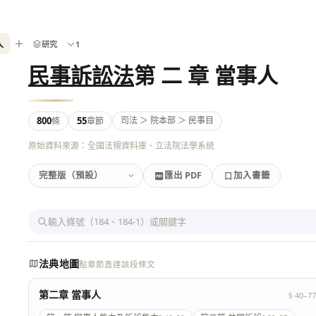
人
研究
1
民事訴訟法
第 二 章 當事人
800
55
司法 ＞ 院本部 ＞ 民事目
條
章節
原始資料來源：全國法規資料庫、立法院法學系統
匯出 PDF
加入書籤
加入書籤
匯出 PDF
法典地圖
點章節直達該段條文
第二章 當事人
§ 40–77