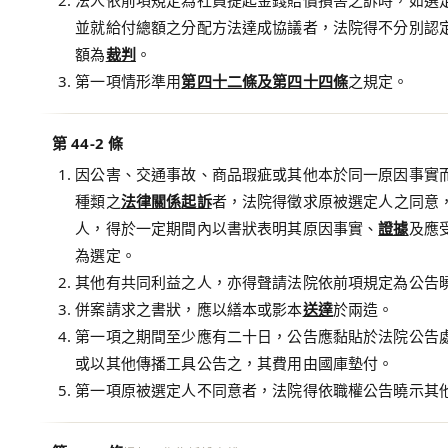
法人依前項規定為社員提起金錢賠償損害之訴時，如選
並就給付總額之分配方法達成協議者，法院得不分別認
額為
裁判
。
第一項情形準用
第四十二條及第四十四條
之規定。
第 44-2 條
因公害、交通事故、商品瑕疵或其他本於同一原因事實
種類之
法律關係
起訴
者，法院得徵求原被選定人之同意
人，得於一定期間內以書狀表明其原因事實、
證據
及應
為選定。
其他有共同利益之人，亦得聲請法院依前項規定為公告
併案請求之書狀，應以繕本或影本
送達
於兩造。
第一項之期間至少應有二十日，公告應黏貼於法院公告
或以其他傳播工具公告之，其費用由國庫墊付。
第一項原被選定人不同意者，法院得依職權公告曉示其