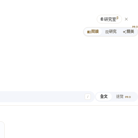
β
📔
研究室
PR
閱讀
研究
精美
全文
速覽
/
PRO