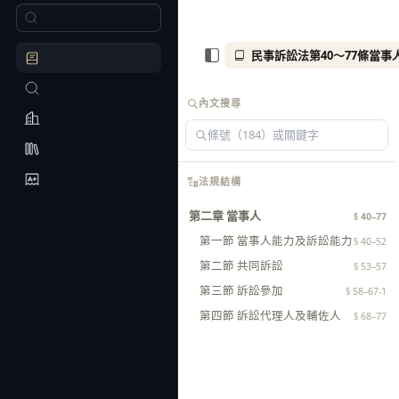
民事訴訟法第40～77條當事
內文搜尋
法規結構
第二章 當事人
§ 40–77
第一節 當事人能力及訴訟能力
§ 40–52
第二節 共同訴訟
§ 53–57
第三節 訴訟參加
§ 58–67-1
第四節 訴訟代理人及輔佐人
§ 68–77