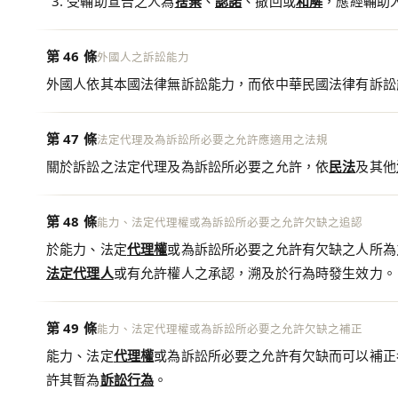
受輔助宣告之人為
捨棄
、
認諾
、撤回或
和解
，應經輔助
第 46 條
外國人之訴訟能力
外國人依其本國法律無訴訟能力，而依中華民國法律有訴訟
第 47 條
法定代理及為訴訟所必要之允許應適用之法規
關於訴訟之法定代理及為訴訟所必要之允許，依
民法
及其他
第 48 條
能力、法定代理權或為訴訟所必要之允許欠缺之追認
於能力、法定
代理權
或為訴訟所必要之允許有欠缺之人所為
法定代理人
或有允許權人之承認，溯及於行為時發生效力。
第 49 條
能力、法定代理權或為訴訟所必要之允許欠缺之補正
能力、法定
代理權
或為訴訟所必要之允許有欠缺而可以補正
許其暫為
訴訟行為
。