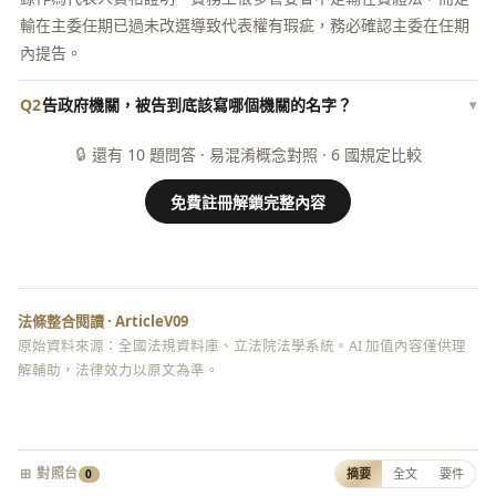
輸在主委任期已過未改選導致代表權有瑕疵，務必確認主委在任期
內提告。
Q2
告政府機關，被告到底該寫哪個機關的名字？
▾
🔒
還有 10 題問答 · 易混淆概念對照 · 6 國規定比較
免費註冊解鎖完整內容
法條整合閱讀 · ArticleV09
原始資料來源：全國法規資料庫、立法院法學系統。AI 加值內容僅供理
解輔助，法律效力以原文為準。
⊞ 對照台
摘要
全文
要件
0