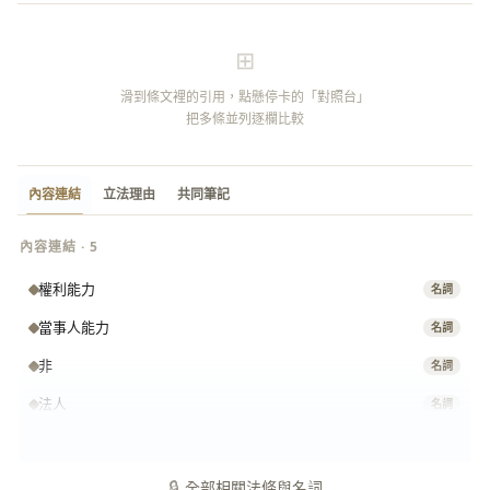
⊞
滑到條文裡的引用，點懸停卡的「對照台」
把多條並列逐欄比較
內容連結
立法理由
共同筆記
內容連結 · 5
權利能力
名詞
當事人能力
名詞
非
名詞
法人
名詞
代表人
名詞
🔒
全部相關法條與名詞