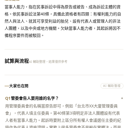
當事人能力，指在民事訴訟中得為原告或被告、成為訴訟主體的資
格。依民事訴訟法第40條，具備此資格者有四類：有權利能力的自
然人與法人、就其可享受利益的胎兒、設有代表人或管理人的非法
人團體，以及中央或地方機關。欠缺當事人能力者，其起訴將因不
備程序要件而被駁回。
試算與流程
AI 輔助整理，結果僅供參考
大家也在問
AI 輔助整理
Q1
管委會告人要用誰的名字？
▾
用管理委員會的名稱當原告即可，例如「台北市XX大廈管理委員
會」，代表人填主任委員。第40條第3項明定非法人團體設有代表
人者有當事人能力。起訴時要附上區分所有權人會議選任主委的紀
錄作為代表人資格證明。實務上很多管委會不是輸在實體法，而是