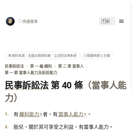
🇹🇼
快速搜尋
📚
資料來源：全國法規資料庫、立法院法律系統
🕑
閱讀時間 6 分鐘
民事訴訟法
›
第 一 編 總則
›
第 二 章 當事人
›
第 一 節 當事人能力及訴訟能力
民事訴訟法
第 40 條
（當事人能
力）
1.
有
權利能力
者，有
當事人能力
。
2.
胎兒，關於其可享受之利益，有當事人能力。