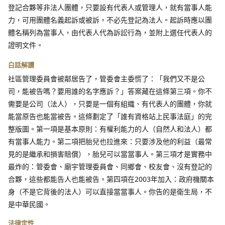
登記合夥等非法人團體，只要設有代表人或管理人，就有當事人能
力，可用團體名義起訴或被訴，不必先登記為法人。起訴時應以團
體名稱列為當事人，由代表人代為訴訟行為，並附上選任代表人的
證明文件。
白話解讀
社區管理委員會被鄰居告了，管委會主委慌了：「我們又不是公
司，能被告嗎？要用誰的名字應訴？」答案藏在這條第三項。你不
需要是公司（法人），只要是一個有組織、有代表人的團體，你就
能當原告也能當被告。這條劃定了「誰有資格站上民事法庭」的完
整版圖。第一項是基本原則：有權利能力的人（自然人和法人）都
有當事人能力。第二項把胎兒也拉進來：只要涉及他的利益（最常
見的是繼承和損害賠償），胎兒可以當當事人。第三項才是實務中
最炸的：管委會、廟宇管理委員會、同鄉會、校友會、沒有登記的
合夥，這些都能告人也能被告。第四項在2003年加入：政府機關本
身（不是它背後的法人）可以直接當當事人。你告的是衛生局，不
是中華民國。
法律定性