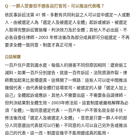
Q · 一群人受害但不想各自打官司，可以推派代表嗎？
依民事訴訟法第 41 條，多數有共同利益之人可以從中選定一人或數
人，由被選定人為「選定人及被選定人全體」起訴或被訴。被選定
人取得完整訴訟實施權，判決效力及於全體；其他人不必出庭、不
必各自委任律師。2003 年修法後改為部分成員即可分組選定，不再
要求全體一致同意，制度才真正可用。
白話解讀
一百戶住戶買到漏水屋，每個人的損害不同但原因相同：建商偷工
減料。如果一百戶分別提告，就是一百件訴訟，法院資源炸裂，律
師費加起來比房價還貴。這條開了一條路：這些人可以從中間推派
幾個代表，由代表替全體打這場官司。被選定的人替「選定人加上
自己」全體起訴或應訴，其他人不需要出庭、不需要各自請律師，
但判決結果對全體生效。2003年修法前，這套制度被嚴格解釋為必
須「全體」一致同意選定代表，一百戶有一戶不簽名就全部卡住。
修法後改成「選定人及被選定人全體」，意思是只要一群人中的部
分人同意選出代表就可以行動，不同意的人可以自己另外告或推派
自己的代表。這一改，制度從幾乎不能用變成真的能用。