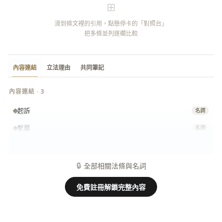
⊞
滑到條文裡的引用，點懸停卡的「對照台」
把多條並列逐欄比較
內容連結
立法理由
共同筆記
內容連結 · 3
起訴
名詞
繫屬
名詞
非
名詞
🔒
全部相關法條與名詞
免費註冊解鎖完整內容