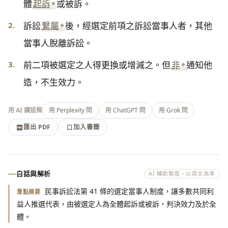
體
起訴
或被訴。
2.
訴訟
繫屬
後，經選定前項之訴訟當事人者，其他
當事人脫離訴訟。
3.
前二項被選定之人得更換或增減之。但
非
通知他
造，不生效力。
用 AI 讀這條
用 Perplexity 問
用 ChatGPT 問
用 Grok 問
匯出 PDF
加入書籤
加入書籤
匯出 PDF
白話與解析
AI 輔助整理，以原文為準
民事訴訟法第 41 條的選定當事人制度，讓多數共同利
重點摘要
益人推選代表，由被選定人為全體起訴或被訴，判決效力及於全
體。