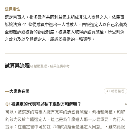
法律定性
選定當事人，指多數有共同利益但未組成非法人團體之人，依民事
訴訟法第 41 條從成員中選出一人或數人，由被選定人以自己名義為
全體起訴或被訴的訴訟制度。被選定人取得訴訟實施權，所受判決
之效力及於全體選定人，屬訴訟擔當的一種類型。
試算與流程
AI 輔助整理，結果僅供參考
大家也在問
AI 輔助整理
Q1
被選定的代表可以私下跟對方和解嗎？
▾
可以。被選定的當事人擁有完整的訴訟實施權，包括和解權，和解
的效力及於全體選定人。這也是為什麼選人那一步最重要。內行人
提示：在選定書中可加註『和解須經全體選定人同意』，雖然此限