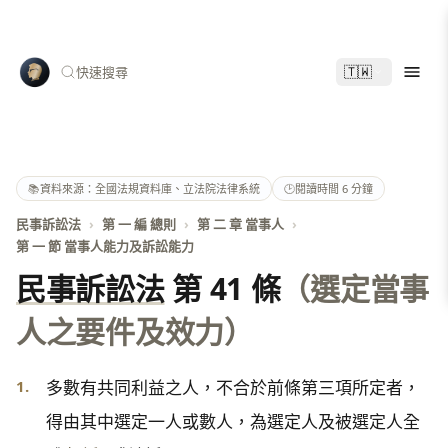
🇹🇼
快速搜尋
📚
資料來源：全國法規資料庫、立法院法律系統
🕑
閱讀時間 6 分鐘
民事訴訟法
›
第 一 編 總則
›
第 二 章 當事人
›
第 一 節 當事人能力及訴訟能力
民事訴訟法
第 41 條
（選定當事
人之要件及效力）
1.
多數有共同利益之人，不合於前條第三項所定者，
得由其中選定一人或數人，為選定人及被選定人全