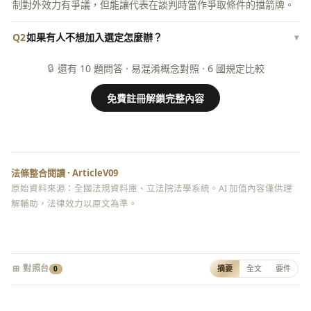
制對外效力有爭議，但能讓代表在談判時當作爭取條件的擋箭牌。
Q2
如果有人不想加入選定怎麼辦？
▾
🔒
還有 10 題問答 · 易混淆概念對照 · 6 國規定比較
免費註冊解鎖完整內容
法條整合閱讀 · ArticleV09
原始資料來源：全國法規資料庫、立法院法學系統。AI 加值內容僅供理
解輔助，法律效力以原文為準。
⊞ 對照台
摘要
全文
要件
0