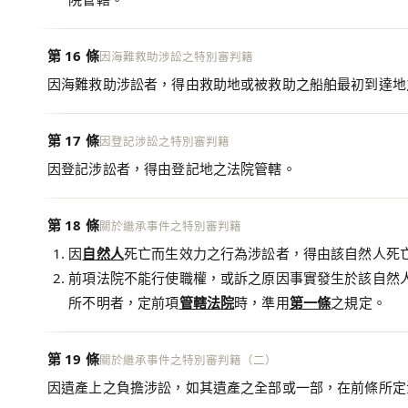
第 16 條
因海難救助涉訟之特別審判籍
因海難救助涉訟者，得由救助地或被救助之船舶最初到達地
第 17 條
因登記涉訟之特別審判籍
因登記涉訟者，得由登記地之法院管轄。
第 18 條
關於繼承事件之特別審判籍
因
自然人
死亡而生效力之行為涉訟者，得由該自然人死
前項法院不能行使職權，或訴之原因事實發生於該自然
所不明者，定前項
管轄法院
時，準用
第一條
之規定。
第 19 條
關於繼承事件之特別審判籍（二）
因遺產上之負擔涉訟，如其遺產之全部或一部，在前條所定