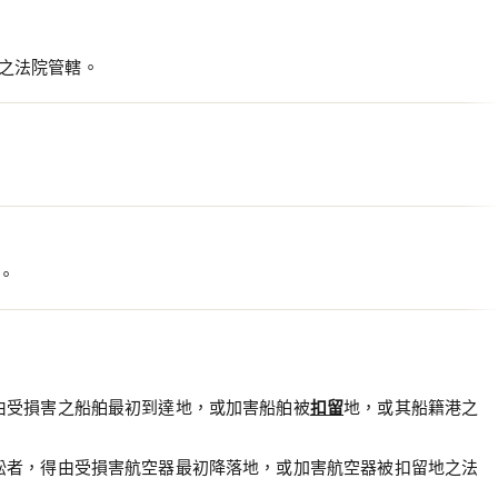
之法院管轄。
。
由受損害之船舶最初到達地，或加害船舶被
扣留
地，或其船籍港之
訟者，得由受損害航空器最初降落地，或加害航空器被扣留地之法