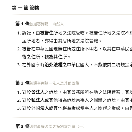
第 一 節 管轄
第 1 條
普通審判籍－自然人
訴訟，由
被告
住所
地之法院管轄。被告住所地之法院不
居所地者，亦得由其居所地之法院管轄。
被告在中華民國現無住所或住所不明者，以其在中華民
後之住所，視為其住所。
在外國享有
治外法權
之中華民國人，不能依前二項規定
第 2 條
普通審判籍－法人及其他團體
對於
公法人
之訴訟，由其公務所所在地之法院管轄；其
對於
私法人
或其他得為訴訟當事人之團體之訴訟，由其
對於外國
法人
或其他得為訴訟當事人之團體之訴訟，由
第 3 條
因財產權涉訟之特別審判籍（一）