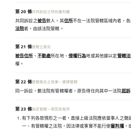
第 20 條
共同訴訟之特別審判籍
共同訴訟之
被告
數人，其
住所
不在一法院管轄區域內者，各
法院
者，由該法院管轄。
第 21 條
管轄之競合
被告
住所
、
不動產
所在地、
侵權行為
地或其他據以定
管轄法
權。
第 22 條
管轄競合之效果－選擇管轄
同一訴訟，數法院有管轄權者，原告得任向其中一法院
起訴
第 23 條
指定管轄－原因及程序
有下列各款情形之一者，直接上級法院應依當事人之聲
一、有管轄權之法院，因法律或事實不能行使
審判權
，