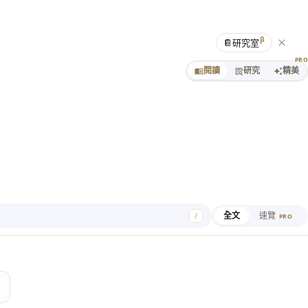
β
📔
研究室
PR
閱讀
研究
精美
全文
速覽
/
PRO