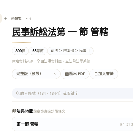
研究
1
民事訴訟法
第 一 節 管轄
800
55
司法 ＞ 院本部 ＞ 民事目
條
章節
原始資料來源：全國法規資料庫、立法院法學系統
匯出 PDF
加入書籤
加入書籤
匯出 PDF
法典地圖
點章節直達該段條文
第一節 管轄
§ 1–31-3