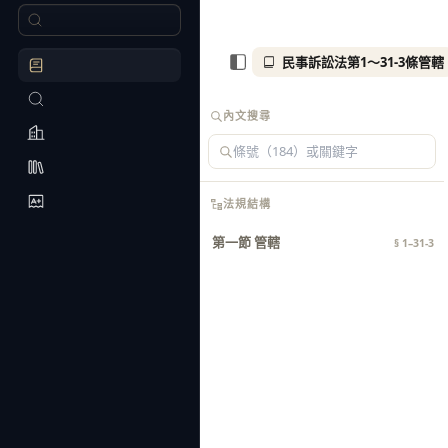
民事訴訟法第1～31-3條管轄
內文搜尋
法規結構
第一節 管轄
§ 1–31-3