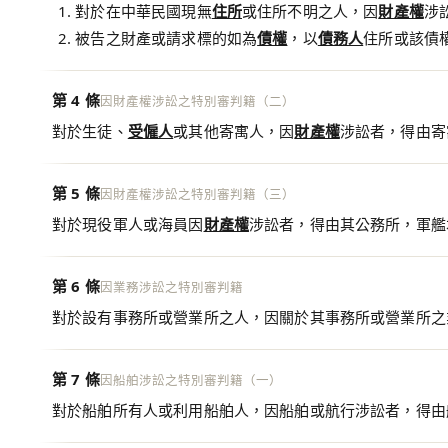
對於在中華民國現無
住所
或住所不明之人，因
財產權
涉
被告之財產或請求標的如為
債權
，以
債務人
住所或該債
第 4 條
因財產權涉訟之特別審判籍（二）
對於生徒、
受僱人
或其他寄寓人，因
財產權
涉訟者，得由寄
第 5 條
因財產權涉訟之特別審判籍（三）
對於現役軍人或海員因
財產權
涉訟者，得由其公務所，軍艦
第 6 條
因業務涉訟之特別審判籍
對於設有事務所或營業所之人，因關於其事務所或營業所之
第 7 條
因船舶涉訟之特別審判籍（一）
對於船舶所有人或利用船舶人，因船舶或航行涉訟者，得由