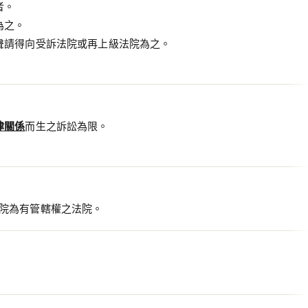
者。
為之。
聲請得向受訴法院或再上級法院為之。
律關係
而生之訴訟為限。
院為有管轄權之法院。