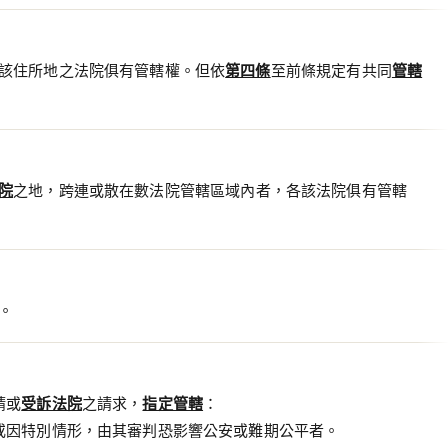
該住所地之法院俱有管轄權。但依
第四條
至前條規定有共同
管轄
院
之地，跨連或散在數法院管轄區域內者，各該法院俱有管轄
。
請或
受訴法院
之請求，
指定管轄
：
或因特別情形，由其審判恐影響公安或難期公平者。