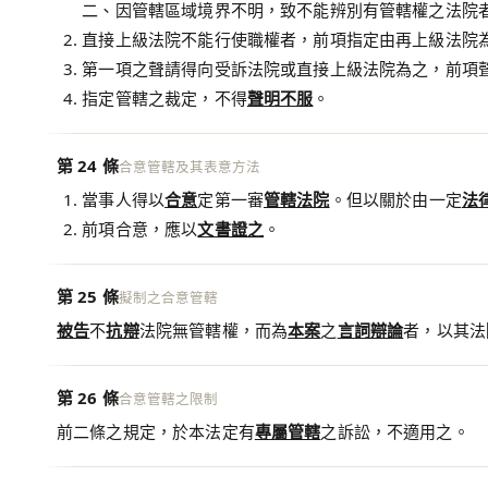
二、因管轄區域境界不明，致不能辨別有管轄權之法院
直接上級法院不能行使職權者，前項指定由再上級法院
第一項之聲請得向受訴法院或直接上級法院為之，前項
指定管轄之裁定，不得
聲明不服
。
第 24 條
合意管轄及其表意方法
當事人得以
合意
定第一審
管轄法院
。但以關於由一定
法
前項合意，應以
文書證之
。
第 25 條
擬制之合意管轄
被告
不
抗辯
法院無管轄權，而為
本案
之
言詞辯論
者，以其法
第 26 條
合意管轄之限制
前二條之規定，於本法定有
專屬管轄
之訴訟，不適用之。