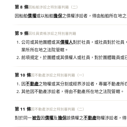
第 8 條
因船舶涉訟之特別審判籍（二）
因船舶
債權
或以船舶
擔保
之債權涉訟者，得由船舶所在地之
第 9 條
因社員資格涉訟之特別審判籍
公司或其他團體或其
債權人
對於社員，或社員對於社員
業所所在地之法院管轄。
前項規定，於團體或其債權人或社員，對於團體職員或
第 10 條
因不動產涉訟之特別審判籍（一）
因
不動產
之物權或其分割或經界涉訟者，專屬不動產所
其他因不動產涉訟者，得由不動產所在地之法院管轄。
第 11 條
因不動產涉訟之特別審判籍（二）
對於同一
被告
因
債權
及
擔保
該債權之
不動產
物權涉訟者，得