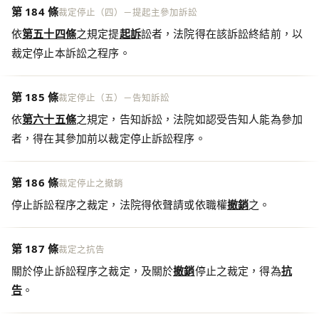
第 184 條
裁定停止（四）－提起主參加訴訟
依
第五十四條
之規定提
起訴
訟者，法院得在該訴訟終結前，以
裁定停止本訴訟之程序。
第 185 條
裁定停止（五）－告知訴訟
依
第六十五條
之規定，告知訴訟，法院如認受告知人能為參加
者，得在其參加前以裁定停止訴訟程序。
第 186 條
裁定停止之撤銷
停止訴訟程序之裁定，法院得依聲請或依職權
撤銷
之。
第 187 條
裁定之抗告
關於停止訴訟程序之裁定，及關於
撤銷
停止之裁定，得為
抗
告
。