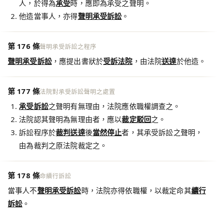
人，於得為
承受
時，應即為承受之聲明。
他造當事人，亦得
聲明承受訴訟
。
第 176 條
聲明承受訴訟之程序
聲明承受訴訟
，應提出書狀於
受訴法院
，由法院
送達
於他造。
第 177 條
法院對承受訴訟聲明之處置
承受訴訟
之聲明有無理由，法院應依職權調查之。
法院認其聲明為無理由者，應以
裁定駁回
之。
訴訟程序於
裁判
送達
後
當然停止
者，其承受訴訟之聲明，
由為裁判之原法院裁定之。
第 178 條
命續行訴訟
當事人不
聲明承受訴訟
時，法院亦得依職權，以裁定命其
續行
訴訟
。