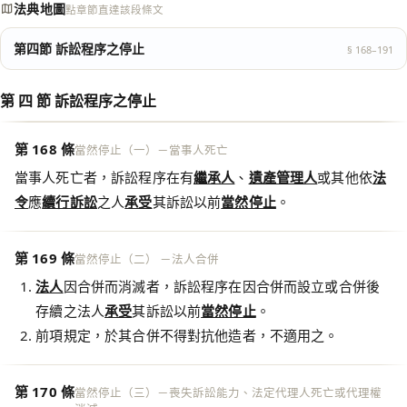
法典地圖
點章節直達該段條文
第四節 訴訟程序之停止
§ 168–191
第 四 節 訴訟程序之停止
第 168 條
當然停止（一）－當事人死亡
當事人死亡者，訴訟程序在有
繼承人
、
遺產管理人
或其他依
法
令
應
續行訴訟
之人
承受
其訴訟以前
當然停止
。
第 169 條
當然停止（二） －法人合併
法人
因合併而消滅者，訴訟程序在因合併而設立或合併後
存續之法人
承受
其訴訟以前
當然停止
。
前項規定，於其合併不得對抗他造者，不適用之。
第 170 條
當然停止（三）－喪失訴訟能力、法定代理人死亡或代理權