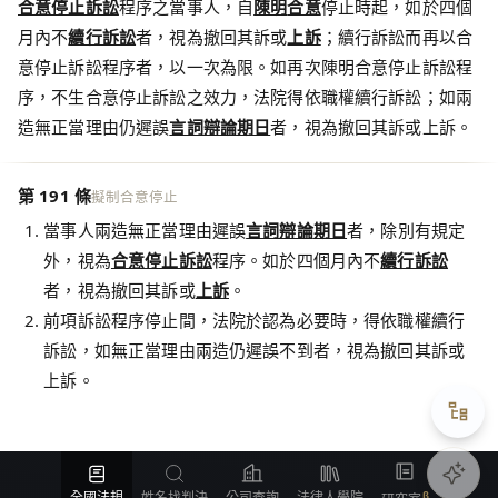
合意停止訴訟
程序之當事人，自
陳明
合意
停止時起，如於四個
月內不
續行訴訟
者，視為撤回其訴或
上訴
；續行訴訟而再以合
意停止訴訟程序者，以一次為限。如再次陳明合意停止訴訟程
序，不生合意停止訴訟之效力，法院得依職權續行訴訟；如兩
造無正當理由仍遲誤
言詞辯論
期日
者，視為撤回其訴或上訴。
第 191 條
擬制合意停止
當事人兩造無正當理由遲誤
言詞辯論
期日
者，除別有規定
外，視為
合意停止訴訟
程序。如於四個月內不
續行訴訟
者，視為撤回其訴或
上訴
。
前項訴訟程序停止間，法院於認為必要時，得依職權續行
訴訟，如無正當理由兩造仍遲誤不到者，視為撤回其訴或
上訴。
全國法規
姓名找判決
公司查詢
法律人學院