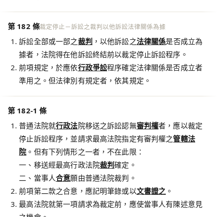
第 182 條
裁定停止－訴訟之裁判以他訴訟法律關係為據
訴訟全部或一部之
裁判
，以他訴訟之
法律關係
是否成立為
據者，法院得在他訴訟終結前以裁定停止訴訟程序。
前項規定，於應依
行政爭訟
程序確定法律關係是否成立者
準用之。但法律別有規定者，依其規定。
第 182-1 條
普通法院就
行政法
院移送之訴訟認無
審判權
者，應以裁定
停止訴訟程序，並請求最高法院指定有審判權之
管轄法
院
。但有下列情形之一者，不在此限：
一、移送經最高行政法院
裁判
確定。
二、當事人
合意
願由普通法院裁判。
前項第二款之合意，應記明筆錄或以
文書證之
。
最高法院就第一項請求為裁定前，應使當事人有陳述意見