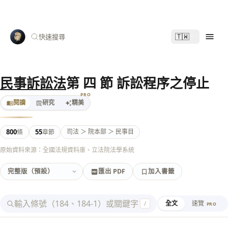
🇹🇼
快速搜尋
民事訴訟法
第 四 節 訴訟程序之停止
PRO
閱讀
研究
精美
800
55
司法 ＞ 院本部 ＞ 民事目
條
章節
原始資料來源：全國法規資料庫、立法院法學系統
匯出 PDF
加入書籤
加入書籤
匯出 PDF
全文
速覽
/
PRO