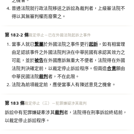
之機會。
普通法院就行政法院移送之訴訟為裁判者，上級審法院不
得以其無審判權而廢棄之。
第 182-2 條
裁定停止－已在外國法院起訴之事件
當事人就已
繫屬
於外國法院之事件更行
起訴
，如有相當理
由足認該事件之外國法院判決在中華民國有承認其效力之
可能，並於
被告
在外國應訴無重大不便者，法院得在外國
法院判決確定前，以裁定停止訴訟程序。但兩造
合意
願由
中華民國法院
裁判
者，不在此限。
法院為前項裁定前，應使當事人有陳述意見之機會。
第 183 條
裁定停止（三）－犯罪嫌疑涉其裁判
訴訟中有犯罪嫌疑牽涉其
裁判
者，法院得在刑事訴訟終結前，
以裁定停止訴訟程序。