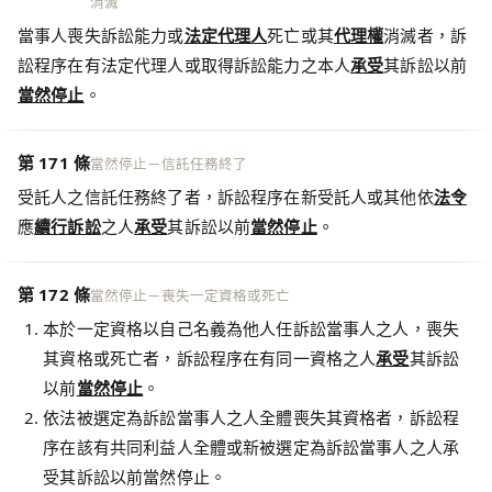
消滅
當事人喪失訴訟能力或
法定代理人
死亡或其
代理權
消滅者，訴
訟程序在有法定代理人或取得訴訟能力之本人
承受
其訴訟以前
當然停止
。
第 171 條
當然停止－信託任務終了
受託人之信託任務終了者，訴訟程序在新受託人或其他依
法令
應
續行訴訟
之人
承受
其訴訟以前
當然停止
。
第 172 條
當然停止－喪失一定資格或死亡
本於一定資格以自己名義為他人任訴訟當事人之人，喪失
其資格或死亡者，訴訟程序在有同一資格之人
承受
其訴訟
以前
當然停止
。
依法被選定為訴訟當事人之人全體喪失其資格者，訴訟程
序在該有共同利益人全體或新被選定為訴訟當事人之人承
受其訴訟以前當然停止。