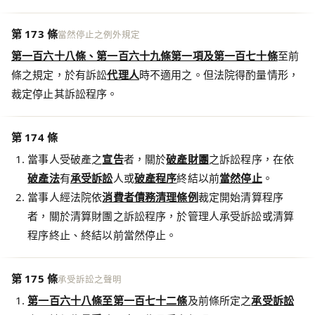
第 173 條
當然停止之例外規定
第一百六十八條、第一百六十九條第一項及第一百七十條
至前
條之規定，於有訴訟
代理人
時不適用之。但法院得酌量情形，
裁定停止其訴訟程序。
第 174 條
當事人受破產之
宣告
者，關於
破產財團
之訴訟程序，在依
破產法
有
承受訴訟
人或
破產程序
終結以前
當然停止
。
當事人經法院依
消費者債務清理條例
裁定開始清算程序
者，關於清算財團之訴訟程序，於管理人承受訴訟或清算
程序終止、終結以前當然停止。
第 175 條
承受訴訟之聲明
第一百六十八條至第一百七十二條
及前條所定之
承受訴訟