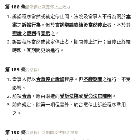
第 188 條
當然停止裁定停止之效力
訴訟程序當然或裁定停止間，法院及當事人不得為關於
本
案
之
訴訟行為
。但於
言詞辯論終結
後
當然停止
者，本於其
辯論
之
裁判
得
宣示
之。
訴訟程序當然或裁定停止者，期間停止進行；自停止終竣
時起，其期間更始進行。
第 189 條
合意停止
當事人得以
合意停止訴訟
程序。但
不變期間
之進行，不受
影響。
前項
合意
，應由兩造向
受訴法院
或
受命法官
陳明
。
前條規定，除第一項但書外，於合意停止訴訟程序準用
之。
第 190 條
合意停止之期間及次數之限制