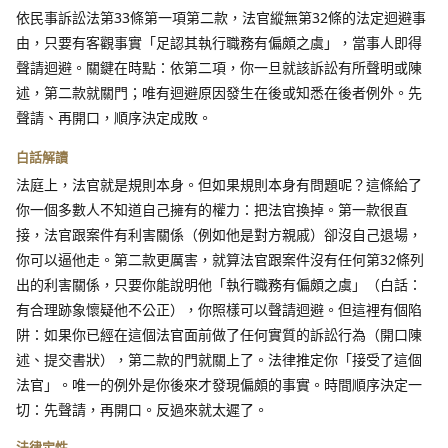
依民事訴訟法第33條第一項第二款，法官縱無第32條的法定迴避事
由，只要有客觀事實「足認其執行職務有偏頗之虞」，當事人即得
聲請迴避。關鍵在時點：依第二項，你一旦就該訴訟有所聲明或陳
述，第二款就關門；唯有迴避原因發生在後或知悉在後者例外。先
聲請、再開口，順序決定成敗。
白話解讀
法庭上，法官就是規則本身。但如果規則本身有問題呢？這條給了
你一個多數人不知道自己擁有的權力：把法官換掉。第一款很直
接，法官跟案件有利害關係（例如他是對方親戚）卻沒自己退場，
你可以逼他走。第二款更厲害，就算法官跟案件沒有任何第32條列
出的利害關係，只要你能說明他「執行職務有偏頗之虞」（白話：
有合理跡象懷疑他不公正），你照樣可以聲請迴避。但這裡有個陷
阱：如果你已經在這個法官面前做了任何實質的訴訟行為（開口陳
述、提交書狀），第二款的門就關上了。法律推定你「接受了這個
法官」。唯一的例外是你後來才發現偏頗的事實。時間順序決定一
切：先聲請，再開口。反過來就太遲了。
法律定性