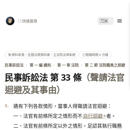
🇹🇼
快速搜尋
📚
資料來源：全國法規資料庫、立法院法律系統
🕑
閱讀時間 6 分鐘
民事訴訟法
›
第 一 編 總則
›
第 一 章 法院
›
第 二 節 法院職員之迴避
民事訴訟法
第 33 條
（聲請法官
迴避及其事由）
1.
遇有下列各款情形，當事人得聲請法官迴避：

一、法官有前條所定之情形而不
自行迴避
者。

二、法官有前條所定以外之情形，足認其執行職務