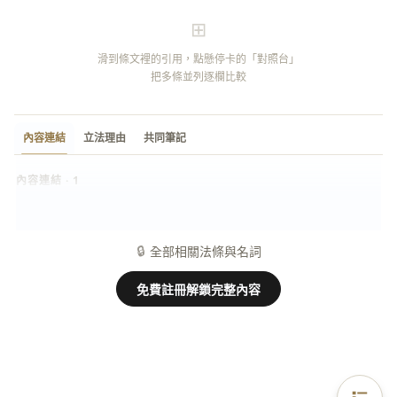
⊞
滑到條文裡的引用，點懸停卡的「對照台」
把多條並列逐欄比較
內容連結
立法理由
共同筆記
內容連結 · 1
自行迴避
名詞
🔒
全部相關法條與名詞
免費註冊解鎖完整內容