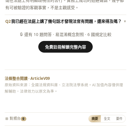
或在法庭上有明顯歧視性的言行。實務上成功的迴避聲請，幾乎都
有可被驗證的客觀事實，不是主觀感受。
Q2
我已經在法庭上講了幾句話才發現法官有問題，還來得及嗎？
▾
🔒
還有 10 題問答 · 易混淆概念對照 · 6 國規定比較
免費註冊解鎖完整內容
法條整合閱讀 · ArticleV09
原始資料來源：全國法規資料庫、立法院法學系統。AI 加值內容僅供理
解輔助，法律效力以原文為準。
⊞ 對照台
摘要
全文
要件
0