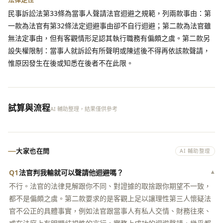
民事訴訟法第33條為當事人聲請法官迴避之規範，列兩款事由：第
一款為法官有第32條法定迴避事由卻不自行迴避；第二款為法官雖
無法定事由，但有客觀情形足認其執行職務有偏頗之虞。第二款另
設失權限制：當事人就訴訟有所聲明或陳述後不得再依該款聲請，
惟原因發生在後或知悉在後者不在此限。
試算與流程
AI 輔助整理，結果僅供參考
大家也在問
AI 輔助整理
Q1
法官判我輸就可以聲請他迴避嗎？
▾
不行。法官的法律見解跟你不同、對證據的取捨跟你期望不一致，
都不是偏頗之虞。第二款要求的是客觀上足以讓理性第三人懷疑法
官不公正的具體事實，例如法官跟當事人有私人交情、財務往來、