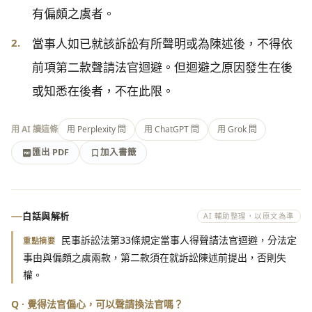
有偏頗之虞者。
2.
當事人如已就該訴訟有所聲明或為陳述後，不得依
前項第二款聲請法官迴避。但迴避之原因發生在後
或知悉在後者，不在此限。
用 AI 讀這條
用 Perplexity 問
用 ChatGPT 問
用 Grok 問
匯出 PDF
加入書籤
加入書籤
匯出 PDF
白話與解析
AI 輔助整理，以原文為準
民事訴訟法第33條規定當事人得聲請法官迴避，分法定
重點摘要
事由與偏頗之虞兩款，第二款須在就訴訟陳述前提出，否則失
權。
Q · 覺得法官偏心，可以聲請換法官嗎？