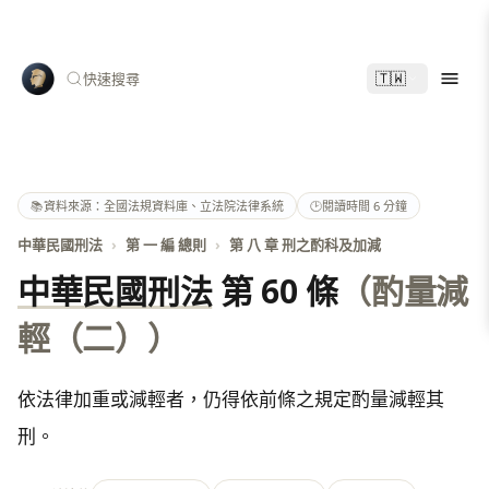
🇹🇼
快速搜尋
📚
資料來源：全國法規資料庫、立法院法律系統
🕑
閱讀時間 6 分鐘
中華民國刑法
›
第 一 編 總則
›
第 八 章 刑之酌科及加減
中華民國刑法
第 60 條
（酌量減
輕（二））
依法律加重或減輕者，仍得依前條之規定酌量減輕其
刑。