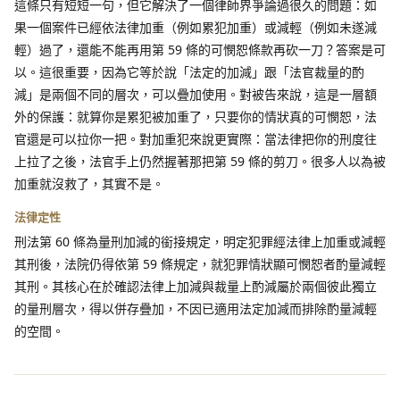
這條只有短短一句，但它解決了一個律師界爭論過很久的問題：如
果一個案件已經依法律加重（例如累犯加重）或減輕（例如未遂減
輕）過了，還能不能再用第 59 條的可憫恕條款再砍一刀？答案是可
以。這很重要，因為它等於說「法定的加減」跟「法官裁量的酌
減」是兩個不同的層次，可以疊加使用。對被告來說，這是一層額
外的保護：就算你是累犯被加重了，只要你的情狀真的可憫恕，法
官還是可以拉你一把。對加重犯來說更實際：當法律把你的刑度往
上拉了之後，法官手上仍然握著那把第 59 條的剪刀。很多人以為被
加重就沒救了，其實不是。
法律定性
刑法第 60 條為量刑加減的銜接規定，明定犯罪經法律上加重或減輕
其刑後，法院仍得依第 59 條規定，就犯罪情狀顯可憫恕者酌量減輕
其刑。其核心在於確認法律上加減與裁量上酌減屬於兩個彼此獨立
的量刑層次，得以併存疊加，不因已適用法定加減而排除酌量減輕
的空間。