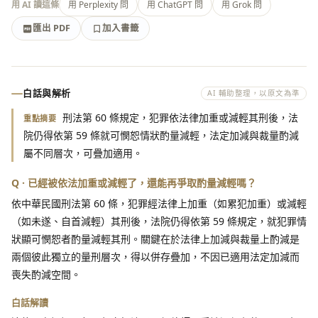
用 AI 讀這條
用 Perplexity 問
用 ChatGPT 問
用 Grok 問
匯出 PDF
加入書籤
加入書籤
匯出 PDF
白話與解析
AI 輔助整理，以原文為準
刑法第 60 條規定，犯罪依法律加重或減輕其刑後，法
重點摘要
院仍得依第 59 條就可憫恕情狀酌量減輕，法定加減與裁量酌減
屬不同層次，可疊加適用。
Q · 已經被依法加重或減輕了，還能再爭取酌量減輕嗎？
依中華民國刑法第 60 條，犯罪經法律上加重（如累犯加重）或減輕
（如未遂、自首減輕）其刑後，法院仍得依第 59 條規定，就犯罪情
狀顯可憫恕者酌量減輕其刑。關鍵在於法律上加減與裁量上酌減是
兩個彼此獨立的量刑層次，得以併存疊加，不因已適用法定加減而
喪失酌減空間。
白話解讀