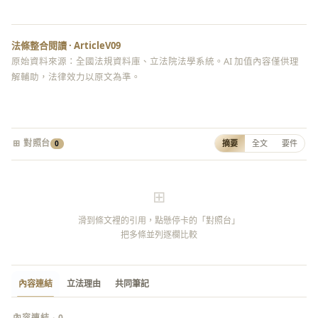
法條整合閱讀 · ArticleV09
原始資料來源：全國法規資料庫、立法院法學系統。AI 加值內容僅供理
解輔助，法律效力以原文為準。
⊞ 對照台
摘要
全文
要件
0
⊞
滑到條文裡的引用，點懸停卡的「對照台」
把多條並列逐欄比較
內容連結
立法理由
共同筆記
內容連結 · 0