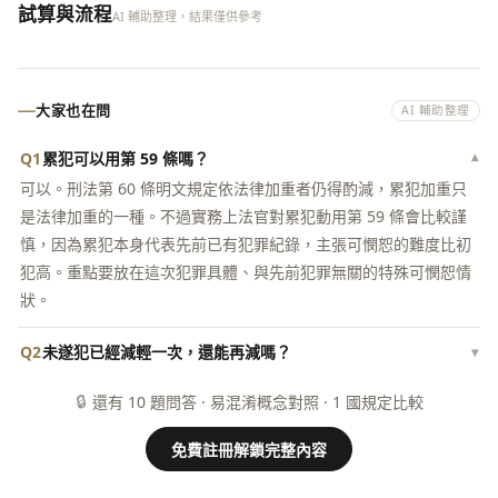
試算與流程
AI 輔助整理，結果僅供參考
大家也在問
AI 輔助整理
Q1
累犯可以用第 59 條嗎？
▾
可以。刑法第 60 條明文規定依法律加重者仍得酌減，累犯加重只
是法律加重的一種。不過實務上法官對累犯動用第 59 條會比較謹
慎，因為累犯本身代表先前已有犯罪紀錄，主張可憫恕的難度比初
犯高。重點要放在這次犯罪具體、與先前犯罪無關的特殊可憫恕情
狀。
Q2
未遂犯已經減輕一次，還能再減嗎？
▾
🔒
還有 10 題問答 · 易混淆概念對照 · 1 國規定比較
免費註冊解鎖完整內容