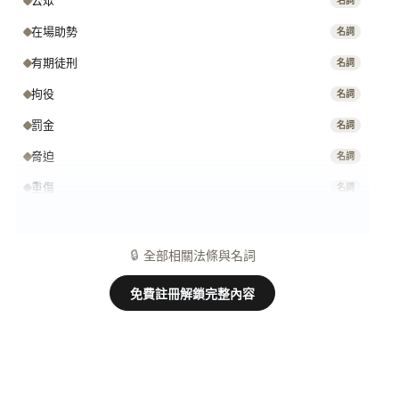
公眾
名詞
在場助勢
名詞
有期徒刑
名詞
拘役
名詞
罰金
名詞
脅迫
名詞
重傷
名詞
中華民國刑法 第 135 條
條文
🔒
全部相關法條與名詞
免費註冊解鎖完整內容