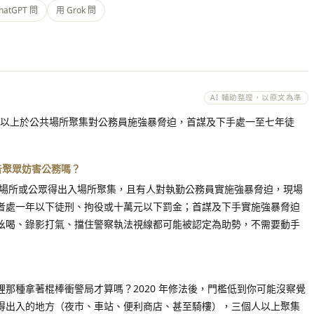
hatGPT 問
用 Grok 問
AI 輔助整理，以原文為準
三人以上於公共場所聚集對公務員施強暴脅迫，首謀及下手處一至七年徒
被告聚眾妨害公務嗎？
公共場所或公眾得出入場所聚集，且有人對執勤公務員實施強暴脅迫，現場
者處一年以下徒刑、拘役或十萬元以下罰金；首謀及下手實施強暴脅迫
吆喝、錄影打氣、擋住警察執法視線都可能被認定為助勢，不需要動手
那種拿著棍棒衝警局才算嗎？2020 年修法後，門檻低到你可能沒察覺
得出入的地方（夜市、車站、便利商店、甚至騎樓），三個人以上聚集