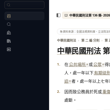
📚
資料來源：全國法規資料庫、立法院法
中華民國刑法
›
第 二 編 分則
›
第 
中華民國刑法
第
1.
在
公共場所
或
公眾
得
人，處一年以下
有期徒
迫
者，處一年以上七年
2.
因而致公務員於死或
重
處斷。