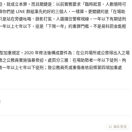
迫，就成立本罪。而且關鍵是：以前實務要求「臨時起意、人數隨時可
你們是 LINE 群組事先約好的三個人，一樣算。更關鍵的是「在場助
只是站在旁邊吆喝、錄影打氣、人牆擋住警察視線，一年以下有期徒刑
一年以上七年以下，這是「下限一年」的重罪門檻，不是易科罰金能輕
眾型加重規定，2020 年修法後構成要件為：在公共場所或公眾得出入之場
務之公務員實施強暴脅迫。處罰分三層：在場助勢者一年以下徒刑、拘
者一年以上七年以下徒刑；致公務員死或重傷者依前條第四項加重處
考
AI 輔助整理