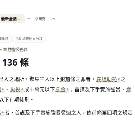
中華民國刑法第 136 條- 2026 最新全國法規資料庫
研究
1
律系統
🕑
閱讀時間 8 分鐘
五 章 妨害公務罪
 136 條
出入之場所，聚集三人以上犯前條之罪者，
在場助勢
之
刑
、
拘役
或十萬元以下
罰金
；首謀及下手實施強暴、
脅
以下有期徒刑。
傷
者，首謀及下手實施強暴脅迫之人，依前條第四項之規定