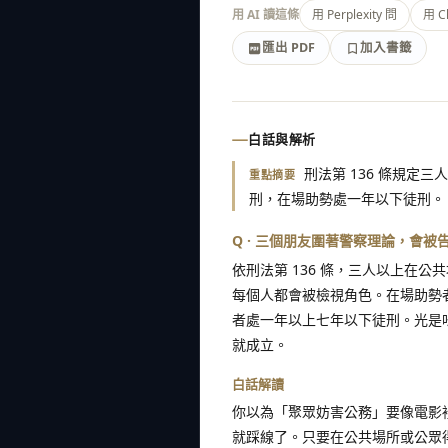
用 AI 讀這條
用 Perplexity 問
用 C
匯出 PDF
加入書籤
加入書籤
匯出 PDF
白話與解析
刑法第 136 條規定
重點摘要
刑，在場助勢處一年以下徒刑。
Q · 三個朋友圍著警察理論，會
依刑法第 136 條，三人以上在
每個人都會被檢視角色。在場助勢
者處一年以上七年以下徒刑。光是
就成立。
白話解讀
你以為「聚眾妨害公務」要像電影裡
就踩線了。只要在公共場所或公眾