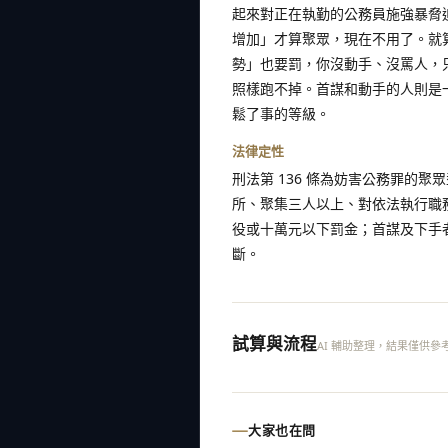
起來對正在執勤的公務員施強暴脅
增加」才算聚眾，現在不用了。就算
勢」也要罰，你沒動手、沒罵人，
照樣跑不掉。首謀和動手的人則是
鬆了事的等級。
法律定性
刑法第 136 條為妨害公務罪的聚
所、聚集三人以上、對依法執行職
役或十萬元以下罰金；首謀及下手
斷。
試算與流程
AI 輔助整理，結果僅供參
大家也在問