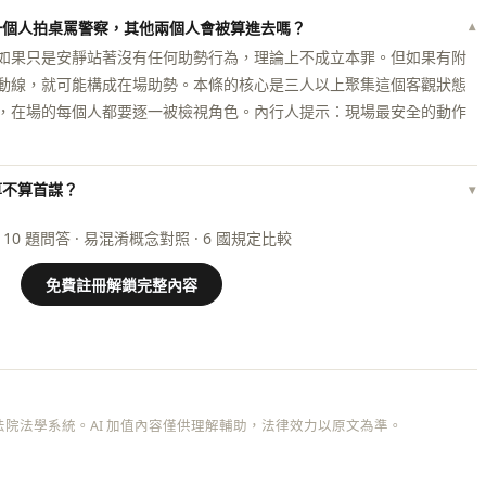
一個人拍桌罵警察，其他兩個人會被算進去嗎？
▾
如果只是安靜站著沒有任何助勢行為，理論上不成立本罪。但如果有附
動線，就可能構成在場助勢。本條的核心是三人以上聚集這個客觀狀態
，在場的每個人都要逐一被檢視角色。內行人提示：現場最安全的動作
算不算首謀？
▾
 10 題問答 · 易混淆概念對照 · 6 國規定比較
免費註冊解鎖完整內容
院法學系統。AI 加值內容僅供理解輔助，法律效力以原文為準。