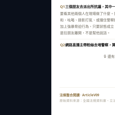
Q1
三個朋友去派出所抗議，其中
要看其他兩個人在現場做了什麼。
和、吆喝、錄影打氣、或擋住警察
加上強暴脅迫行為，只要狀態成立
是拉朋友離開，不是幫他說話。
Q2
網路直播主帶粉絲去堵警察，
🔒
還有
法條整合閱讀 · ArticleV09
原始資料來源：全國法規資料庫、立法