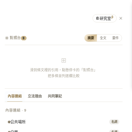
β
📔
研究室
⊞ 對照台
摘要
全文
要件
0
⊞
滑到條文裡的引用，點懸停卡的「對照台」
把多條並列逐欄比較
內容連結
立法理由
共同筆記
內容連結 · 9
公共場所
名詞