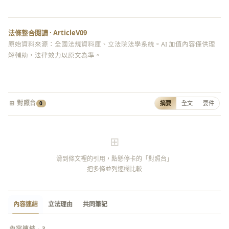
法條整合閱讀 · ArticleV09
原始資料來源：全國法規資料庫、立法院法學系統。AI 加值內容僅供理
解輔助，法律效力以原文為準。
⊞ 對照台
摘要
全文
要件
0
⊞
滑到條文裡的引用，點懸停卡的「對照台」
把多條並列逐欄比較
內容連結
立法理由
共同筆記
內容連結 · 3