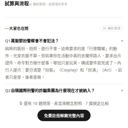
試算與流程
AI 輔助整理，結果僅供參考
大家也在問
AI 輔助整理
Q1
萬聖節扮警察會不會犯法？
▾
純粹的裝扮、拍照、遊行不會。這條要求的是「行使職權」的動
作，光穿衣服不算。但如果你在活動中真的去攔停路人、要求出示
證件、命令對方做什麼事，哪怕只是玩笑，構成要件就完成了。內
行人提示：要分清楚「扮裝」（Cosplay）和「扮演」（Act），前
者只是穿，後者是做。
Q2
自稱國際刑警的詐騙集團為什麼現在才被納入？
▾
🔒
還有 10 題問答 · 易混淆概念對照 · 7 國規定比較
免費註冊解鎖完整內容