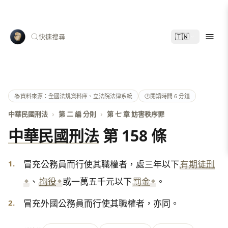
🇹🇼
快速搜尋
📚
資料來源：全國法規資料庫、立法院法律系統
🕑
閱讀時間 6 分鐘
中華民國刑法
›
第 二 編 分則
›
第 七 章 妨害秩序罪
中華民國刑法
第 158 條
1.
冒充公務員而行使其職權者，處三年以下
有期徒刑
、
拘役
或一萬五千元以下
罰金
。
2.
冒充外國公務員而行使其職權者，亦同。