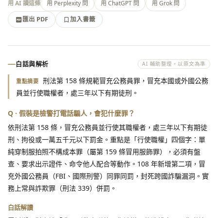
用 AI 讀這條
用 Perplexity 問
用 ChatGPT 問
用 Grok 問
匯出 PDF
加入書籤
加入書籤
匯出 PDF
白話與解析
AI 輔助整理，以原文為準
刑法第 158 條規範冒充公務員罪，冒充本國或外國公務
重點摘要
員並行使職權者，處三年以下有期徒刑。
Q · 假裝是檢警打電話騙人，會犯什麼罪？
依刑法第 158 條，冒充公務員並行使其職權者，處三年以下有期徒
刑、拘役或一萬五千元以下罰金。重點是「行使職權」四個字：單
純穿制服拍照不構成本罪（屬第 159 條冒用服飾罪），必須有盤
查、要求出示證件、命令他人配合等動作。108 年新增第二項，冒
充外國公務員（FBI、國際刑警）同罪同罰，封死跨國詐騙漏洞。實
務上常與詐欺罪（刑法 339）併罰。
白話解讀