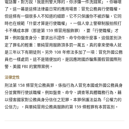
電話響，對方說「我是刑警大隊的，你涉嫌一件洗錢案」。你嚇壞
了。這一幕是這條法律最日常的應用場景：冒充公務員行使職權。
但這條有一個很多人不知道的細節，它不只保護你不被詐騙，它同
時也在規範「什麼才算是行使職權」。一個人穿上警察制服拍照打
卡不構成本罪（那是第 159 條冒用服飾罪），要「行使職權」才
算，例如盤查身分、要求出示證件、命令你做什麼事。這個差別決
定了罪名的輕重：單純冒用服飾頂多罰一萬五，真的拿來使喚人就
是三年以下有期徒刑。另外 108 年修法多加了一項：冒充外國公務
員也一樣處罰。這不是隨便加的，是因應跨國詐騙集團假冒國際刑
警、美國 FBI 的實際案例。
法律定性
刑法第 158 條冒充公務員罪，係指行為人冒充本國或外國公務員身
分並實際行使該職權，例如盤查、命令、調查等具體職務行為，藉
以侵害國家對公務員身分信任之犯罪。本罪保護法益為「公權力的
公信力」，與單純冒用公務員服飾的第 159 條輕罪有本質區別。