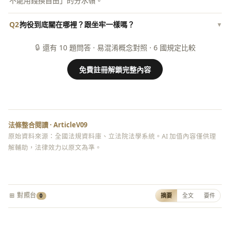
不能用錢換自由」的分水嶺。
Q2
拘役到底關在哪裡？跟坐牢一樣嗎？
▾
🔒
還有 10 題問答 · 易混淆概念對照 · 6 國規定比較
免費註冊解鎖完整內容
法條整合閱讀 · ArticleV09
原始資料來源：全國法規資料庫、立法院法學系統。AI 加值內容僅供理
解輔助，法律效力以原文為準。
⊞ 對照台
摘要
全文
要件
0