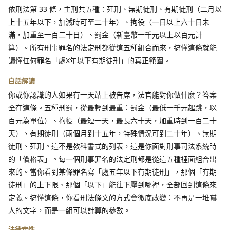
依刑法第 33 條，主刑共五種：死刑、無期徒刑、有期徒刑（二月以
上十五年以下，加減時可至二十年）、拘役（一日以上六十日未
滿，加重至一百二十日）、罰金（新臺幣一千元以上以百元計
算）。所有刑事罪名的法定刑都從這五種組合而來，搞懂這條就能
讀懂任何罪名「處X年以下有期徒刑」的真正範圍。
白話解讀
你或你認識的人如果有一天站上被告席，法官能對你做什麼？答案
全在這條。五種刑罰，從最輕到最重：罰金（最低一千元起跳，以
百元為單位）、拘役（最短一天，最長六十天，加重時到一百二十
天）、有期徒刑（兩個月到十五年，特殊情況可到二十年）、無期
徒刑、死刑。這不是教科書式的列表，這是你面對刑事司法系統時
的「價格表」。每一個刑事罪名的法定刑都是從這五種裡面組合出
來的。當你看到某條罪名寫「處五年以下有期徒刑」，那個「有期
徒刑」的上下限、那個「以下」能往下壓到哪裡，全部回到這條來
定義。搞懂這條，你看刑法條文的方式會徹底改變：不再是一堆嚇
人的文字，而是一組可以計算的參數。
法律定性