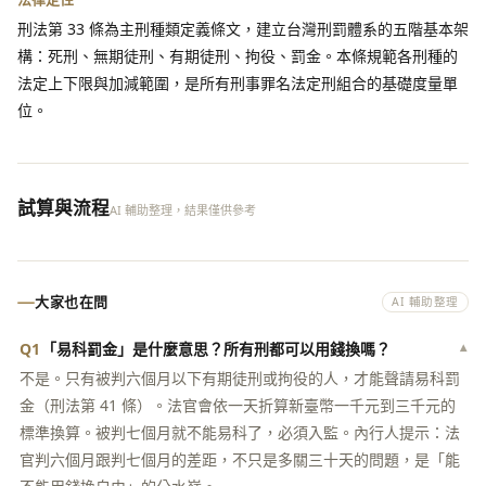
刑法第 33 條為主刑種類定義條文，建立台灣刑罰體系的五階基本架
構：死刑、無期徒刑、有期徒刑、拘役、罰金。本條規範各刑種的
法定上下限與加減範圍，是所有刑事罪名法定刑組合的基礎度量單
位。
試算與流程
AI 輔助整理，結果僅供參考
大家也在問
AI 輔助整理
Q1
「易科罰金」是什麼意思？所有刑都可以用錢換嗎？
▾
不是。只有被判六個月以下有期徒刑或拘役的人，才能聲請易科罰
金（刑法第 41 條）。法官會依一天折算新臺幣一千元到三千元的
標準換算。被判七個月就不能易科了，必須入監。內行人提示：法
官判六個月跟判七個月的差距，不只是多關三十天的問題，是「能