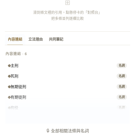
⊞
滑到條文裡的引用，點懸停卡的「對照台」
把多條並列逐欄比較
內容連結
立法理由
共同筆記
內容連結 · 6
主刑
名詞
死刑
名詞
無期徒刑
名詞
有期徒刑
名詞
拘役
名詞
罰金
名詞
🔒
全部相關法條與名詞