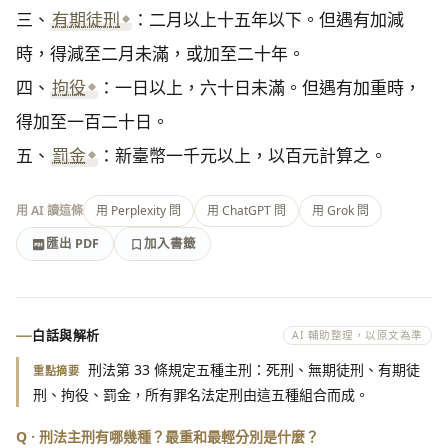
三、
有期徒刑
：二月以上十五年以下。但遇有加減
時，得減至二月未滿，或加至二十年。

四、
拘役
：一日以上，六十日未滿。但遇有加重時，
得加至一百二十日。

五、
罰金
：新臺幣一千元以上，以百元計算之。
用 AI 讀這條
用 Perplexity 問
用 ChatGPT 問
用 Grok 問
匯出 PDF
加入書籤
加入書籤
匯出 PDF
白話與解析
AI 輔助整理，以原文為準
刑法第 33 條規定五種主刑：死刑、無期徒刑、有期徒
重點摘要
刑、拘役、罰金，所有罪名法定刑由這五種組合而成。
Q · 刑法主刑有哪幾種？最重和最輕分別是什麼？