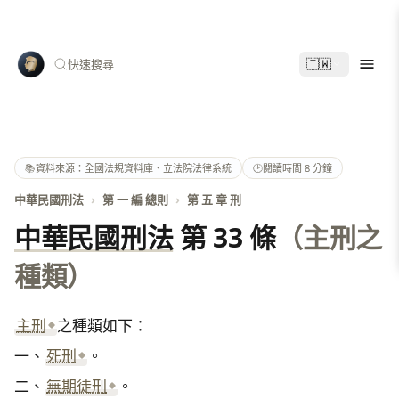
🇹🇼
快速搜尋
📚
資料來源：全國法規資料庫、立法院法律系統
🕑
閱讀時間 8 分鐘
中華民國刑法
›
第 一 編 總則
›
第 五 章 刑
中華民國刑法
第 33 條
（主刑之
種類）
主刑
之種類如下：

一、
死刑
。

二、
無期徒刑
。
