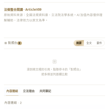
法條整合閱讀 · ArticleV09
原始資料來源：全國法規資料庫、立法院法學系統。AI 加值內容僅供理
解輔助，法律效力以原文為準。
⊞ 對照台
摘要
全文
要件
0
⊞
滑到條文裡的引用，點懸停卡的「對照台」
把多條並列逐欄比較
內容連結
立法理由
共同筆記
內容連結 · 2