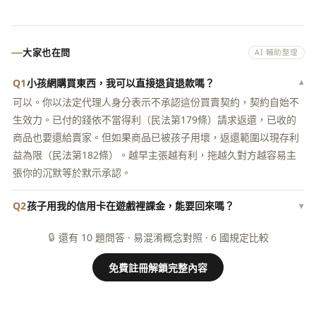
大家也在問
AI 輔助整理
Q1
小孩網購買東西，我可以直接退貨退款嗎？
▾
可以。你以法定代理人身分表示不承認這份買賣契約，契約自始不
生效力。已付的錢依不當得利（民法第179條）請求返還，已收的
商品也要還給賣家。但如果商品已被孩子用壞，返還範圍以現存利
益為限（民法第182條）。越早主張越有利，拖越久對方越容易主
張你的沉默等於默示承認。
Q2
孩子用我的信用卡在遊戲裡課金，能要回來嗎？
▾
🔒
還有 10 題問答 · 易混淆概念對照 · 6 國規定比較
免費註冊解鎖完整內容