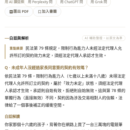
用 AI 讀這條
用 Perplexity 問
用 ChatGPT 問
用 Grok 問
匯出 PDF
加入書籤
加入書籤
匯出 PDF
白話與解析
AI 輔助整理，以原文為準
民法第 79 條規定，限制行為能力人未經法定代理人允
重點摘要
許所訂的契約效力未定，須經法定代理人承認才生效。
Q · 未成年人沒經過家長同意簽的契約有效嗎？
依民法第 79 條，限制行為能力人（七歲以上未滿十八歲）未得法定
代理人允許所訂立的契約，屬於「效力未定」狀態，須經法定代理
人承認才生效。承認則自始有效，拒絕則自始無效。這與第 78 條的
單獨行為（直接無效）不同，契約因為涉及交易相對人的信賴，法
律給了一個事後補正的緩衝空間。
白話解讀
你家那個十六歲的孩子，背著你在網路上買了一台三萬塊的電競筆