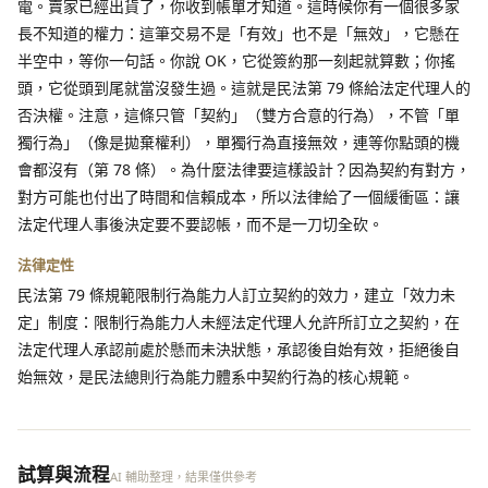
電。賣家已經出貨了，你收到帳單才知道。這時候你有一個很多家
長不知道的權力：這筆交易不是「有效」也不是「無效」，它懸在
半空中，等你一句話。你說 OK，它從簽約那一刻起就算數；你搖
頭，它從頭到尾就當沒發生過。這就是民法第 79 條給法定代理人的
否決權。注意，這條只管「契約」（雙方合意的行為），不管「單
獨行為」（像是拋棄權利），單獨行為直接無效，連等你點頭的機
會都沒有（第 78 條）。為什麼法律要這樣設計？因為契約有對方，
對方可能也付出了時間和信賴成本，所以法律給了一個緩衝區：讓
法定代理人事後決定要不要認帳，而不是一刀切全砍。
法律定性
民法第 79 條規範限制行為能力人訂立契約的效力，建立「效力未
定」制度：限制行為能力人未經法定代理人允許所訂立之契約，在
法定代理人承認前處於懸而未決狀態，承認後自始有效，拒絕後自
始無效，是民法總則行為能力體系中契約行為的核心規範。
試算與流程
AI 輔助整理，結果僅供參考