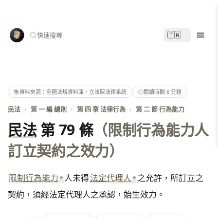
🇹🇼
快速搜尋
📚
資料來源：全國法規資料庫、立法院法律系統
🕑
閱讀時間 6 分鐘
民法
›
第 一 編 總則
›
第 四 章 法律行為
›
第 二 節 行為能力
民法
第 79 條
（限制行為能力人
訂立契約之效力）
限制行為能力
人未得
法定代理人
之允許，所訂立之
契約，須經法定代理人之承認，始生效力。