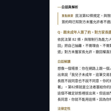
白話與解析
民法第82條規定，與
重點摘要
簽約時已知對方未獲允許者不適
Q · 跟未成年人簽了約，對方家
依民法第 82 條，與限制行為能
回」把自己抽離，不需理由、不需
道」對方未獲家長允許，撤回權直
白話解讀
想像一個場景：你在網路上跟一個
出來說「我兒子未成年，這筆交易
長既不說同意也不說不同意。你的
著」。第82條就是立法者塞給你
這個不確定狀態裡拔出來。但這扇
長同意，你就不能用這條。因為你
法律定性