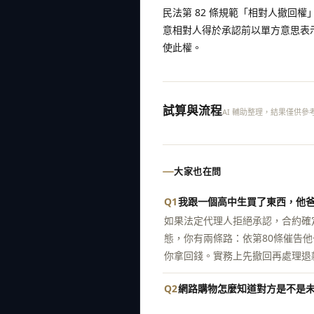
民法第 82 條規範「相對人撤回
意相對人得於承認前以單方意思表
使此權。
試算與流程
AI 輔助整理，結果僅供參
大家也在問
Q1
我跟一個高中生買了東西，他
如果法定代理人拒絕承認，合約確
態，你有兩條路：依第80條催告
你拿回錢。實務上先撤回再處理退
Q2
網路購物怎麼知道對方是不是