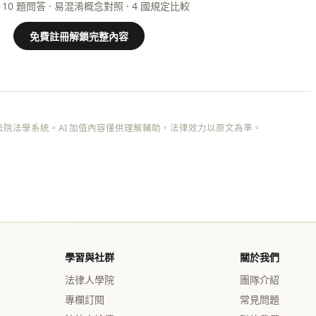
 10 題問答 · 易混淆概念對照 · 4 國規定比較
免費註冊解鎖完整內容
院法學系統。AI 加值內容僅供理解輔助，法律效力以原文為準。
學習與社群
關於我們
法律人學院
團隊介紹
專欄訂閱
常見問題