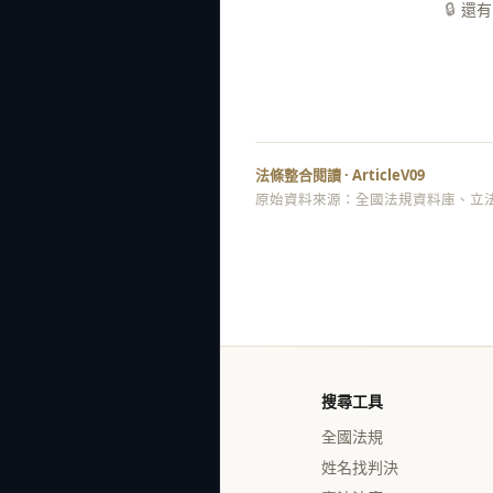
🔒
還有
法條整合閱讀 · ArticleV09
原始資料來源：全國法規資料庫、立法
搜尋工具
全國法規
姓名找判決