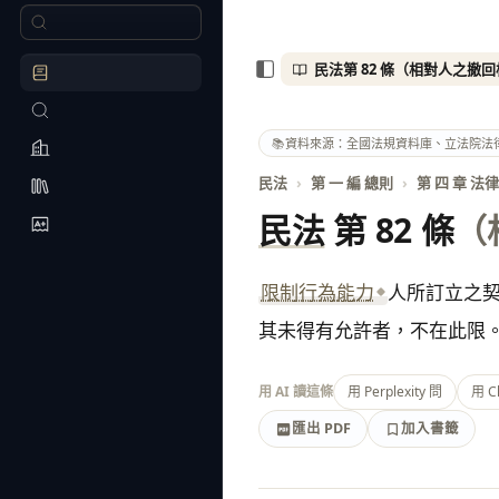
📚
資料來源：全國法規資料庫、立法院法
民法
›
第 一 編 總則
›
第 四 章 法
民法
第 82 條
（
限制行為能力
人所訂立之
其未得有允許者，不在此限
用 AI 讀這條
用 Perplexity 問
用 C
匯出 PDF
加入書籤
加入書籤
匯出 PDF