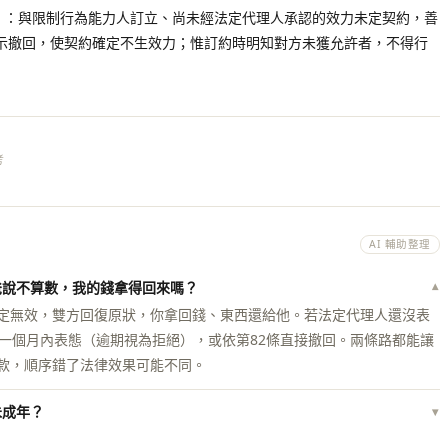
權」：與限制行為能力人訂立、尚未經法定代理人承認的效力未定契約，善
示撤回，使契約確定不生效力；惟訂約時明知對方未獲允許者，不得行
考
AI 輔助整理
爸說不算數，我的錢拿得回來嗎？
▾
定無效，雙方回復原狀，你拿回錢、東西還給他。若法定代理人還沒表
他一個月內表態（逾期視為拒絕），或依第82條直接撤回。兩條路都能讓
款，順序錯了法律效果可能不同。
未成年？
▾