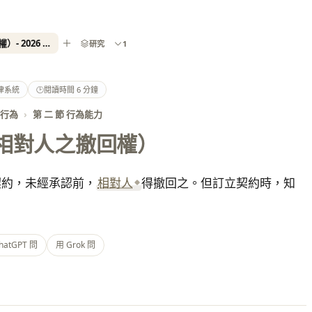
民法第 82 條（相對人之撤回權）- 2026 最新全國法規資料庫
研究
1
律系統
🕑
閱讀時間 6 分鐘
律行為
›
第 二 節 行為能力
相對人之撤回權）
契約，未經承認前，
相對人
得撤回之。但訂立契約時，知
。
hatGPT 問
用 Grok 問