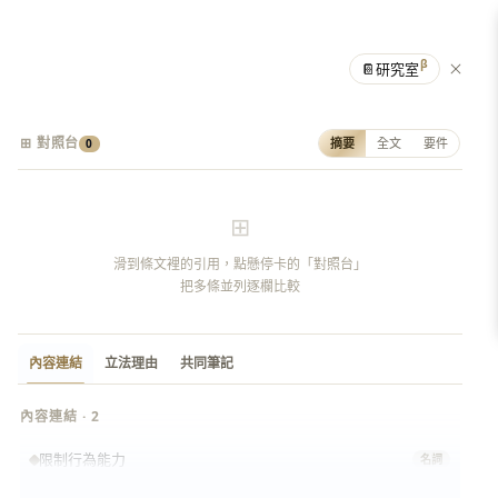
β
📔
研究室
⊞ 對照台
摘要
全文
要件
0
⊞
滑到條文裡的引用，點懸停卡的「對照台」
把多條並列逐欄比較
內容連結
立法理由
共同筆記
內容連結 · 2
限制行為能力
名詞