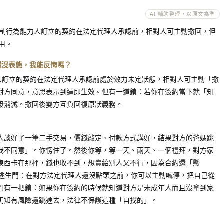
AI 輔助整理，以原文為準
限制行為能力人訂立的契約在法定代理人承認前，相對人可主動撤回，但
用。
長還沒表態，我能反悔嗎？
力人訂立的契約在法定代理人承認前處於效力未定狀態，相對人可主動「撤
對方同意，意思表示到達即生效。但有一道鎖：若你在簽約當下就「知
接消滅。撤回後雙方互負回復原狀義務。
人談好了一筆二手交易，價錢敲定、付款方式講好，結果對方的爸媽跳
我不同意」。你愣住了。然後你等，等一天、兩天、一個禮拜，對方家
東西卡在那裡，錢也收不到，想賣給別人又不行，因為合約還「懸
的逃生門：在對方法定代理人還沒點頭之前，你可以主動喊停，把自己從
門有一把鎖：如果你在簽約的時候就知道對方是未成年人而且沒拿到家
明知有風險還跳進去，法律不保護這種「自找的」。