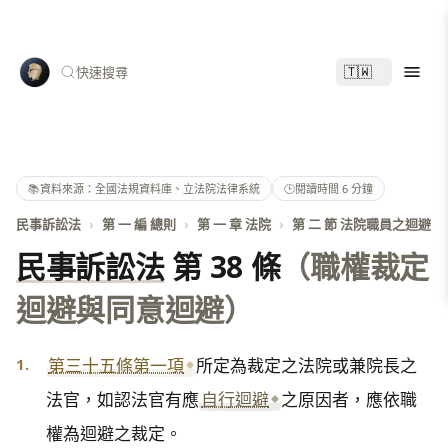
🇹🇼
快速搜尋
📚
資料來源：全國法規資料庫、立法院法律系統
🕑
閱讀時間 6 分鐘
民事訴訟法
›
第 一 編 總則
›
第 一 章 法院
›
第 二 節 法院職員之迴避
民事訴訟法
第 38 條
（職權裁定
迴避與同意迴避）
1.
第三十五條第一項
所定為裁定之法院或兼院長之
法官，如認法官有應
自行迴避
之原因者，應依職
權為迴避之裁定。