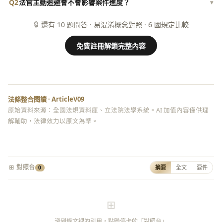
Q2
法官主動迴避會不會影響案件進度？
▾
🔒
還有 10 題問答 · 易混淆概念對照 · 6 國規定比較
免費註冊解鎖完整內容
法條整合閱讀 · ArticleV09
原始資料來源：全國法規資料庫、立法院法學系統。AI 加值內容僅供理
解輔助，法律效力以原文為準。
⊞ 對照台
摘要
全文
要件
0
⊞
滑到條文裡的引用，點懸停卡的「對照台」