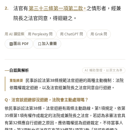
2.
法官有
第三十三條第一項第二款
之情形者，經兼
院長之法官同意，得迴避之。
用 AI 讀這條
用 Perplexity 問
用 ChatGPT 問
用 Grok 問
匯出 PDF
加入書籤
加入書籤
匯出 PDF
白話與解析
AI 輔助整理，以原文為準
民事訴訟法第38條規範法官迴避的兩種主動機制：法院
重點摘要
依職權裁定迴避，以及法官經兼院長之法官同意自行迴避。
Q · 法官該迴避卻沒迴避，法院會主動處理嗎？
依民事訴訟法第38條，法官迴避有兩條主動路線。第1項規定，依第
35條第1項有權作成裁定的法院或兼院長之法官，若認為承審法官具
有第32條應自行迴避之原因，應依職權逕為迴避裁定，不待當事人
聲請。第2項則允許法官在有第33條第1項第2款「足認有偏頗之