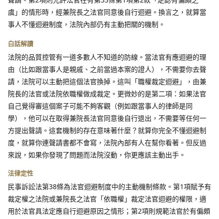
虞」的情形時，經兼院長之法官同意後自行迴避。換言之，就算當
事人不懂迴避制度，法院內部仍有主動把關的機制。
白話解讀
法院的品質控管有一道多數人不知道的防線。當法官有應迴避的理
由（比如跟當事人是親戚、之前當過本案的證人），不需要你去聲
請，法院可以主動把這個法官換掉。這叫「職權裁定迴避」，由兼
院長的法官或法院依職權做成裁定。更微妙的是第二項：如果法官
自己覺得審這個案子可能不夠客觀（例如跟當事人的律師是同
學），他可以在取得兼院長法官同意後自行退出，不需要等任何一
方提出聲請。這套機制的存在意味著什麼？就算你完全不懂迴避制
度，就算你連聲請書都不會寫，法院內部有人在幫你看著。但反過
來說，如果你發現了問題而法院沒動，你更應該主動出手。
法律定性
民事訴訟法第38條為法官迴避制度中的主動機制條款。第1項賦予有
裁定權之法院或兼院長之法官「依職權」裁定法官迴避的權限，適
用於法官具法定應自行迴避原因之情形；第2項則規範法官於有偏頗