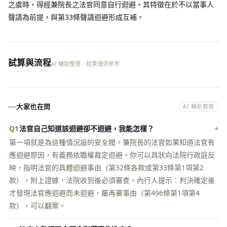
之虞時，得經兼院長之法官同意自行迴避。其特徵在於不以當事人
聲請為前提，與第33條聲請迴避形成互補。
試算與流程
AI 輔助整理，結果僅供參考
大家也在問
AI 輔助整理
Q1
法官自己知道該迴避卻不迴避，我能怎樣？
▾
第一項就是為這種情況設的安全閥。兼院長的法官如果知道法官有
應迴避原因，有義務依職權裁定迴避。你可以具狀向法院行政庭反
映，指明法官的具體迴避事由（第32條各款或第33條第1項第2
款），附上證據，法院收到後必須審查。內行人提示：判決確定後
才發現法官應迴避而未迴避，屬再審事由（第496條第1項第4
款），可以翻案。