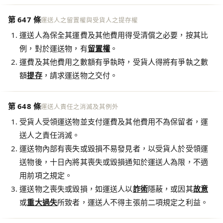
第 647 條
運送人之留置權與受貨人之提存權
運送人為保全其運費及其他費用得受清償之必要，按其比
例，對於運送物，有
留置權
。
運費及其他費用之數額有爭執時，受貨人得將有爭執之數
額
提存
，請求運送物之交付。
第 648 條
運送人責任之消滅及其例外
受貨人受領運送物並支付運費及其他費用不為保留者，運
送人之責任消滅。
運送物內部有喪失或毀損不易發見者，以受貨人於受領運
送物後，十日內將其喪失或毀損通知於運送人為限，不適
用前項之規定。
運送物之喪失或毀損，如運送人以
詐術
隱蔽，或因其
故意
或
重大過失
所致者，運送人不得主張前二項規定之利益。