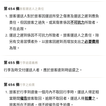
第 654 條
旅客運送人之責任
旅客運送人對於旅客因運送所受之傷害及運送之遲到應負
責任。但因旅客之過失，或其傷害係因
不可抗力
所致者，
不在此限。
運送之遲到係因不可抗力所致者，旅客運送人之責任，除
另有交易習慣者外，以旅客因遲到而增加支出之
必要費用
為限。
第 655 條
行李返還義務
行李及時交付運送人者，應於旅客達到時返還之。
第 656 條
行李之拍賣
旅客於行李到達後一個月內不取回行李時，運送人得定相
當期間
催告
旅客取回，逾期不取回者，運送人得
拍賣
之。
旅客所在不明者，得不經催告逕予拍賣。