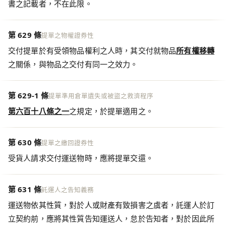
書之記載者，不在此限。
第 629 條
提單之物權證券性
交付提單於有受領物品權利之人時，其交付就物品
所有權移轉
之關係，與物品之交付有同一之效力。
第 629-1 條
提單準用倉單遺失或被盜之救濟程序
第六百十八條之一
之規定，於提單適用之。
第 630 條
提單之繳回證券性
受貨人請求交付運送物時，應將提單交還。
第 631 條
託運人之告知義務
運送物依其性質，對於人或財產有致損害之虞者，託運人於訂
立契約前，應將其性質告知運送人，怠於告知者，對於因此所