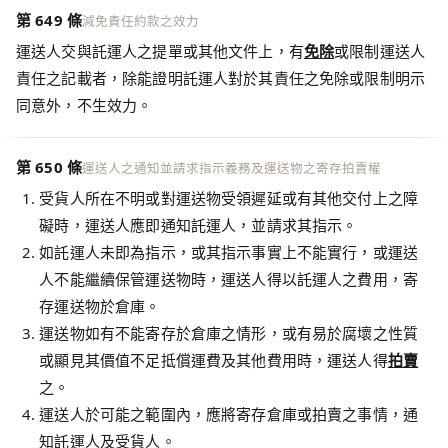
第 649 條
減免責任約款之效力
運送人交與託運人之提單或其他文件上，有
免除
或限制運送人
責任之記載者，除能證明託運人對於其責任之免除或限制明示
同意外，不生效力。
第 650 條
運送人之通知並請求指示義務及運送物之寄存拍賣權
受貨人所在不明或對運送物受領遲延或有其他交付上之障
礙時，運送人應即通知託運人，並請求其指示。
如託運人未即為指示，或其指示事實上不能實行，或運送
人不能繼續保管運送物時，運送人得以託運人之費用，寄
存運送物於倉庫。
運送物如有不能寄存於倉庫之情形，或有易於腐壞之性質
或顯見其價值不足抵償運費及其他費用時，運送人得
拍賣
之。
運送人於可能之範圍內，應將寄存倉庫或拍賣之事情，通
知託運人及受貨人。