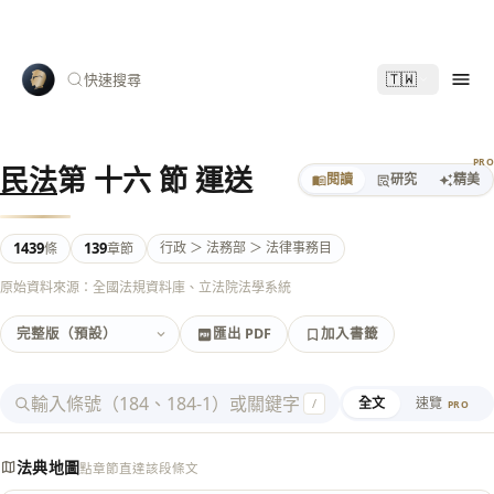
🇹🇼
快速搜尋
PR
民法
第 十六 節 運送
閱讀
研究
精美
1439
139
行政 ＞ 法務部 ＞ 法律事務目
條
章節
原始資料來源：全國法規資料庫、立法院法學系統
匯出 PDF
加入書籤
加入書籤
匯出 PDF
全文
速覽
/
PRO
法典地圖
點章節直達該段條文