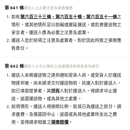
第 641 條
運送人之必要注意及處置義務
如有
第六百三十三條、第六百五十條、第六百五十一條
之
情形，或其他情形足以妨礙或遲延運送，或危害運送物之
安全者，運送人應為必要之注意及處置。
運送人怠於前項之注意及處置者，對於因此所致之損害應
負責任。
第 642 條
運送人之中止運送之返還運送物或為其他處分
運送人未將運送物之達到通知受貨人前，或受貨人於運送
物達到後，尚未請求交付運送物前，託運人對於運送人，
如已填發提單者，其
持有
人對於運送人，得請求中止運
送，返還運送物，或為其他之處置。
前項情形，運送人得按照比例，就其已為運送之部分，請
求運費，及償還因中止、返還或為其他處置所支出之費
用，並得請求相當之
損害賠償
。