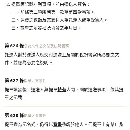
提單應記載左列事項，並由運送人簽名：
一、前條第二項所列第一款至第四款事項。
二、運費之數額及其支付人為託運人或為受貨人。
三、提單之填發地及填發之年月日。
第 626 條
必要文件之交付及說明義務
託運人對於運送人應交付運送上及關於稅捐警察所必要之文
件，並應為必要之說明。
第 627 條
提單之文義性
提單填發後，運送人與提單
持有
人間，關於運送事項，依其提
單之記載。
第 628 條
提單之背書性
提單縱為記名式，仍得以
背書
移轉於他人。但提單上有禁止背