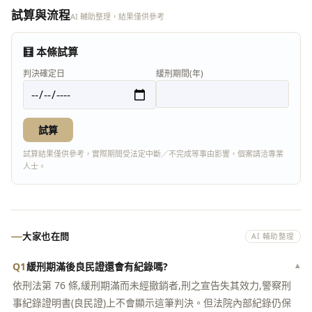
試算與流程
AI 輔助整理，結果僅供參考
🧮 本條試算
判決確定日
緩刑期間(年)
試算
試算結果僅供參考，實際期間受法定中斷／不完成等事由影響，個案請洽專業
人士。
大家也在問
AI 輔助整理
Q1
緩刑期滿後良民證還會有紀錄嗎?
▾
依刑法第 76 條,緩刑期滿而未經撤銷者,刑之宣告失其效力,警察刑
事紀錄證明書(良民證)上不會顯示這筆判決。但法院內部紀錄仍保