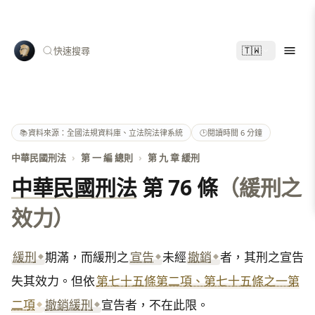
🇹🇼
快速搜尋
📚
資料來源：全國法規資料庫、立法院法律系統
🕑
閱讀時間 6 分鐘
中華民國刑法
›
第 一 編 總則
›
第 九 章 緩刑
中華民國刑法
第 76 條
（緩刑之
效力）
緩刑
期滿，而緩刑之
宣告
未經
撤銷
者，其刑之宣告
失其效力。但依
第七十五條第二項、第七十五條之一第
二項
撤銷緩刑
宣告者，不在此限。