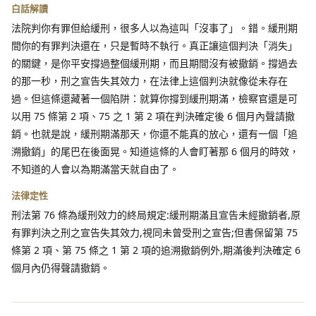
白話解讀
法院判你有罪但給緩刑，很多人以為這叫「沒事了」。錯。緩刑期
間你的有罪判決還在，只是暫時不執行。真正讓這個判決「消失」
的關鍵，是你平安撐過整個緩刑期，而且期間沒有被撤銷。撐過去
的那一秒，刑之宣告失其效力，在法律上這個判決就像從未存在
過。但這條還藏著一個陷阱：就算你撐到緩刑期滿，檢察官還是可
以用 75 條第 2 項、75 之 1 第 2 項在判決確定後 6 個月內聲請撤
銷。也就是說，緩刑期滿那天，你還不能真的放心，還有一個「追
溯撤銷」的尾巴在後面晃。知道這條的人會盯著那 6 個月的時效，
不知道的人會以為期滿當天就自由了。
法律定性
刑法第 76 條為緩刑效力的終局規定:緩刑期滿且宣告未經撤銷者,原
有罪判決之刑之宣告失其效力,視同未曾受刑之宣告;但書保留第 75
條第 2 項、第 75 條之 1 第 2 項的追溯撤銷例外,期滿後判決確定 6
個月內仍得聲請撤銷。