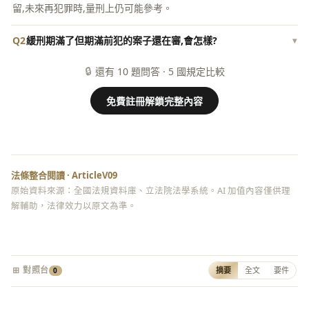
留,未來再犯罪時,量刑上仍可能參考。
Q2
緩刑期滿了但期滿前犯的案子還在審,會怎樣?
▾
🔒
還有 10 題問答 · 5 國規定比較
免費註冊解鎖完整內容
法條整合閱讀 · ArticleV09
原始資料來源：全國法規資料庫、立法院法學系統。AI 加值內容僅供理
解輔助，法律效力以原文為準。
⊞ 對照台
摘要
全文
要件
0