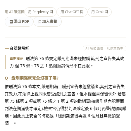
用 AI 讀這條
用 Perplexity 問
用 ChatGPT 問
用 Grok 問
匯出 PDF
加入書籤
加入書籤
匯出 PDF
白話與解析
AI 輔助整理，以原文為準
刑法第 76 條規定緩刑期滿未經撤銷者,刑之宣告失其效
重點摘要
力,但 75 條、75 之 1 追溯撤銷情形不在此限。
Q · 緩刑期滿就完全沒事了嗎?
依刑法第 76 條本文,緩刑期滿且緩刑宣告未經撤銷者,其刑之宣告失
其效力,在法律上視同未曾受該刑之宣告。但本條但書保留例外:若屬
第 75 條第 2 項或第 75 條之 1 第 2 項的撤銷事由(緩刑期內犯罪而
判決在期滿後才確定),檢察官仍得於判決確定後 6 個月內聲請撤銷緩
刑。因此真正安全的時點是「緩刑期滿後再過 6 個月且無撤銷聲
請」。