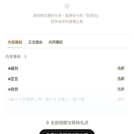
⊞
滑到條文裡的引用，點懸停卡的「對照台」
把多條並列逐欄比較
內容連結
立法理由
共同筆記
內容連結 · 5
緩刑
名詞
宣告
名詞
撤銷
名詞
第七十五條第二項、第七十五條之一第二項
條文
撤銷緩刑
名詞
🔒
全部相關法條與名詞