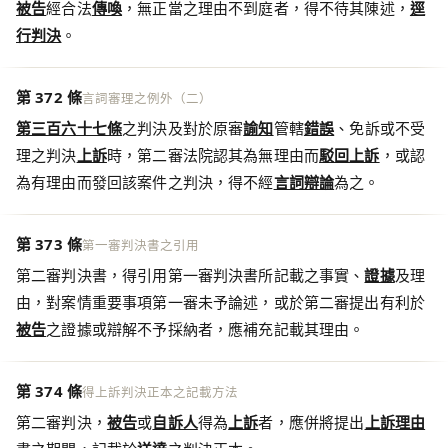
被告
經合法
傳喚
，無正當之理由不到庭者，得不待其陳述，
逕
行判決
。
第 372 條
言詞審理之例外（二）
第三百六十七條
之判決及對於原審
諭知
管轄
錯誤
、免訴或不受
理之判決
上訴
時，第二審法院認其為無理由而
駁回上訴
，或認
為有理由而發回該案件之判決，得不經
言詞辯論
為之。
第 373 條
第一審判決書之引用
第二審判決書，得引用第一審判決書所記載之事實、
證據
及理
由，對案情重要事項第一審未予論述，或於第二審提出有利於
被告
之證據或辯解不予採納者，應補充記載其理由。
第 374 條
得上訴判決正本之記載方法
第二審判決，
被告
或
自訴人
得為
上訴
者，應併將提出
上訴理由