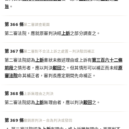
旨
。
第 366 條
第二審調查範圍
第二審法院，應就原審判決經
上訴
之部分調查之。
第 367 條
第二審對不合法上訴之處置－判決駁回補正
第二審法院認為
上訴
書狀未敘述理由或上訴有
第三百六十二條
前段
之情形者，應以判決
駁回
之。但其情形可以補正而未經
原
審法院
命其補正者，審判長應定期間先命補正。
第 368 條
上訴無理由之判決
第二審法院認為
上訴
無理由者，應以判決
駁回
之。
第 369 條
撤銷原判決－自為判決或發回