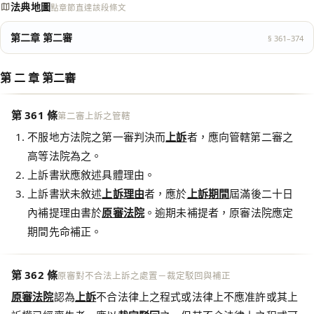
法典地圖
點章節直達該段條文
第二章 第二審
§ 361–374
第 二 章 第二審
第 361 條
第二審上訴之管轄
不服地方法院之第一審判決而
上訴
者，應向管轄第二審之
高等法院為之。
上訴書狀應敘述具體理由。
上訴書狀未敘述
上訴理由
者，應於
上訴期間
屆滿後二十日
內補提理由書於
原審法院
。逾期未補提者，原審法院應定
期間先命補正。
第 362 條
原審對不合法上訴之處置－裁定駁回與補正
原審法院
認為
上訴
不合法律上之程式或法律上不應准許或其上