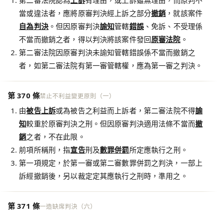
第二審法院認為
上訴
有理由，或上訴雖無理由，而原判不
當或違法者，應將原審判決經上訴之部分
撤銷
，就該案件
自為判決
。但因原審判決
諭知
管轄
錯誤
、免訴、不受理係
不當而撤銷之者，得以判決將該案件發回
原審法院
。
第二審法院因原審判決未諭知管轄錯誤係不當而撤銷之
者，如第二審法院有第一審管轄權，應為第一審之判決。
第 370 條
禁止不利益變更原則（一）
由
被告
上訴
或為被告之利益而上訴者，第二審法院不得
諭
知
較重於原審判決之刑。但因原審判決適用法條不當而
撤
銷
之者，不在此限。
前項所稱刑，指
宣告
刑及
數罪併罰
所定應執行之刑。
第一項規定，於第一審或第二審數罪併罰之判決，一部上
訴經撤銷後，另以裁定定其應執行之刑時，準用之。
第 371 條
一造缺席判決（六）