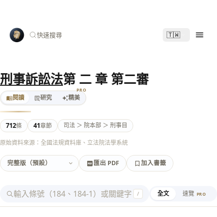
🇹🇼
快速搜尋
刑事訴訟法
第 二 章 第二審
PRO
閱讀
研究
精美
712
41
司法 ＞ 院本部 ＞ 刑事目
條
章節
原始資料來源：全國法規資料庫、立法院法學系統
匯出 PDF
加入書籤
加入書籤
匯出 PDF
全文
速覽
/
PRO