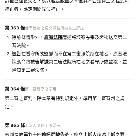
訴權已經喪失者，應以
裁定駁回
之。但其不合法律上之程式可
補正者，應定期間先命補正。
第 363 條
卷宗證物之送交與監所被告之解送
除前條情形外，
原審法院
應速將該案卷宗及證物送交第二
審法院。
被告
在看守所或監獄而不在第二審法院所在地者，原審法
院應命將被告
解送
第二審法院所在地之看守所或監獄，並
通知第二審法院。
第 364 條
第一審程序之準用
第二審之審判，除本章有特別規定外，準用第一審審判之規
定。
第 365 條
上訴人陳述上訴要旨
審判長依
第九十四條
訊問
被告
後，應命
上訴人
陳述
上訴
之
要