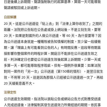
日是後續上訴期間、聲請強制執行的起算基準，算錯一天可能導致
聲請被駁回或上訴逾期。
白話解讀
20 天。這是公示送達從「貼上去」到「法律上算你收到了」之間的
距離。法院把公告貼在公告處或掛上網站後，不是立刻生效，要等
20 天。如果是對國外的人做公示送達，等 60 天。為什麼要等？因
為公示送達本身就是一種犧牲被告知情權的制度，至少留一段緩衝
期，讓「理論上有可能看到公告的人」有時間反應。這段等待期直
接影響你整個案件的時程計算。開庭日不能排在公示送達生效之
前，判決確定日也要從公示送達生效後起算上訴期間。少算一天或
多算一天，都可能導致程序瑕疵。但有一個例外很重要：如果法院
對同一案件的「另一次」公示送達（第150條的情形），是翌日就生
效，不用等 20 天。這是因為那個人已經被公示送達過一次了，再給
20 天緩衝意義不大。
法律定性
公示送達生效期間，指法院以張貼公告或網站公告方式對應受送達
人完成送達後，法律擬制其發生送達效力所需經過的期間。依民事