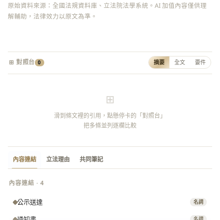
原始資料來源：全國法規資料庫、立法院法學系統。AI 加值內容僅供理
解輔助，法律效力以原文為準。
⊞ 對照台
摘要
全文
要件
0
⊞
滑到條文裡的引用，點懸停卡的「對照台」
把多條並列逐欄比較
內容連結
立法理由
共同筆記
內容連結 · 4
公示送達
名詞
通知書
名詞