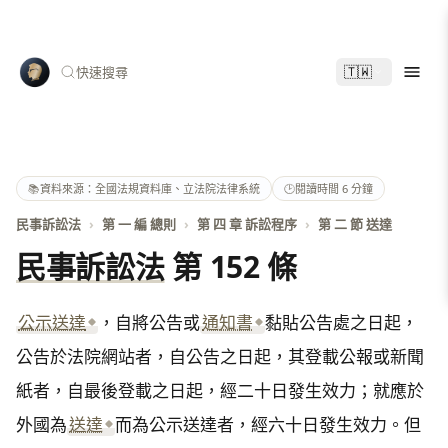
🇹🇼
快速搜尋
📚
資料來源：全國法規資料庫、立法院法律系統
🕑
閱讀時間 6 分鐘
民事訴訟法
›
第 一 編 總則
›
第 四 章 訴訟程序
›
第 二 節 送達
民事訴訟法
第 152 條
公示送達
，自將公告或
通知書
黏貼公告處之日起，
公告於法院網站者，自公告之日起，其登載公報或新聞
紙者，自最後登載之日起，經二十日發生效力；就應於
外國為
送達
而為公示送達者，經六十日發生效力。但