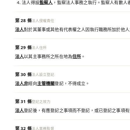
法人得設
監察人
，監察法人事務之執行。監察人有數人
第 28 條
法人侵權責任
法人
對於其董事或其他有代表權之人因執行職務所加於他人
第 29 條
法人住所
法人
以其主事務所之所在地為
住所
。
第 30 條
法人設立登記
法人
非
經向
主管機關
登記，不得成立。
第 31 條
登記之效力
法人
登記後，有應登記之事項而不登記，或已登記之事項有
第 32 條
法人業務監督