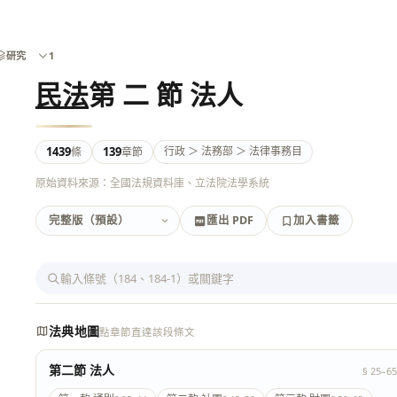
研究
1
民法
第 二 節 法人
1439
139
行政 ＞ 法務部 ＞ 法律事務目
條
章節
原始資料來源：全國法規資料庫、立法院法學系統
匯出 PDF
加入書籤
加入書籤
匯出 PDF
法典地圖
點章節直達該段條文
第二節 法人
§ 25–65