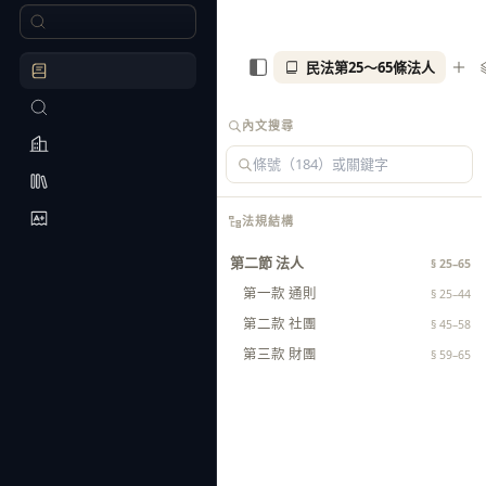
民法第25～65條法人
內文搜尋
法規結構
第二節 法人
§ 25–65
第一款 通則
§ 25–44
第二款 社團
§ 45–58
第三款 財團
§ 59–65