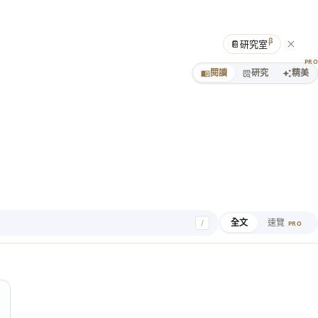
β
📔
研究室
PR
閱讀
研究
精美
全文
速覽
/
PRO