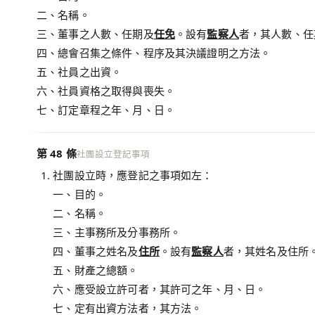
二、名稱。
三、董事之人數、任期及
任免
。設有
監察人
者，其人數、任
四、總會召集之條件、程序及其決議證明之方法。
五、社員之出資。
六、社員資格之取得與喪失。
七、訂定章程之年、月、日。
第 48 條
社團設立登記事項
社團設立時，應登記之事項如左：
一、目的。
二、名稱。
三、主事務所及分事務所。
四、董事之姓名及
住所
。設有
監察人
者，其姓名及住所
五、財產之總額。
六、應受設立許可者，其許可之年、月、日。
七、定有出資方法者，其方法。