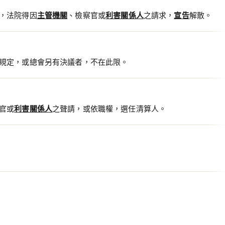
，法院得因
主管機關
、檢察官或
利害關係人
之請求，
宣告
解散。
規定，或總會另有決議者，不在此限。
官或
利害關係人
之聲請，或依職權，選任清算人。