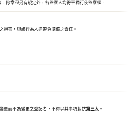
者，除章程另有規定外，各監察人均得單獨行使監察權。
之損害，與該行為人連帶負賠償之責任。
變更而不為變更之登記者，不得以其事項對抗
第三人
。