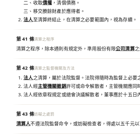
二、收取
債權
，清償債務。
三、移交賸餘財產於應得者。
法人
至清算終結止，在清算之必要範圍內，視為存續。
第 41 條
清算之程序
清算之程序，除本通則有規定外，準用股份有限
公司清算
之
第 42 條
清算之監督機關及方法
法人
之清算，屬於法院監督。法院得隨時為監督上必要
法人經
主管機關
撤銷
許可或命令解散者，主管機關應同
法人經依章程規定或總會決議解散者，董事應於十五日
第 43 條
妨礙之處罰
清算人
不遵法院監督命令，或妨礙檢查者，得處以五千元以