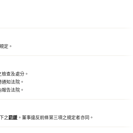
規定。
之檢查及處分。
時通知法院。
內報告法院。
下之
罰鍰
。董事違反前條第三項之規定者亦同。