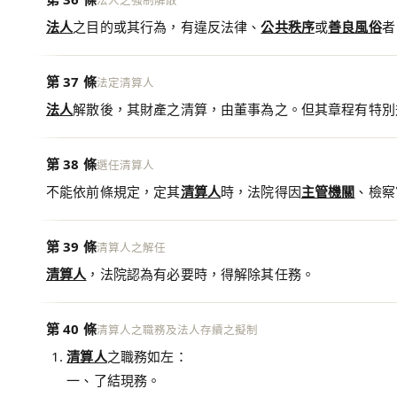
法人之強制解散
法人
之目的或其行為，有違反法律、
公共秩序
或
善良風俗
者
第 37 條
法定清算人
法人
解散後，其財產之清算，由董事為之。但其章程有特別
第 38 條
選任清算人
不能依前條規定，定其
清算人
時，法院得因
主管機關
、檢察
第 39 條
清算人之解任
清算人
，法院認為有必要時，得解除其任務。
第 40 條
清算人之職務及法人存續之擬制
清算人
之職務如左：
一、了結現務。