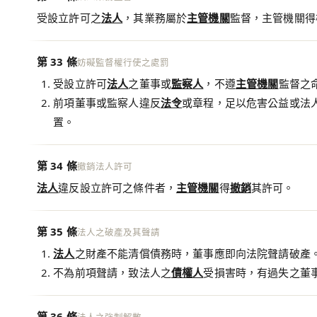
受設立許可之
法人
，其業務屬於
主管機關
監督，主管機關得
第 33 條
妨礙監督權行使之處罰
受設立許可
法人
之董事或
監察人
，不遵
主管機關
監督之
前項董事或監察人違反
法令
或章程，足以危害公益或法
置。
第 34 條
撤銷法人許可
法人
違反設立許可之條件者，
主管機關
得
撤銷
其許可。
第 35 條
法人之破產及其聲請
法人
之財產不能清償債務時，董事應即向法院聲請破產
不為前項聲請，致法人之
債權人
受損害時，有過失之董
第 36 條