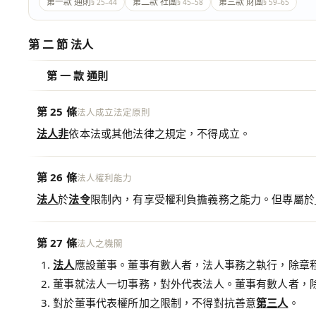
第一款 通則
第二款 社團
第三款 財團
§ 25–44
§ 45–58
§ 59–65
第 二 節 法人
第 一 款 通則
第 25 條
法人成立法定原則
法人
非
依本法或其他法律之規定，不得成立。
第 26 條
法人權利能力
法人
於
法令
限制內，有享受權利負擔義務之能力。但專屬於
第 27 條
法人之機關
法人
應設董事。董事有數人者，法人事務之執行，除章
董事就法人一切事務，對外代表法人。董事有數人者，
對於董事代表權所加之限制，不得對抗善意
第三人
。