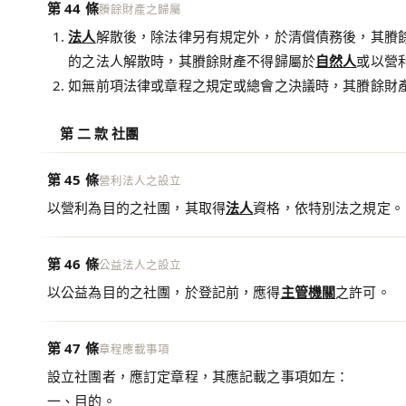
第 44 條
賸餘財產之歸屬
法人
解散後，除法律另有規定外，於清償債務後，其賸
的之法人解散時，其賸餘財產不得歸屬於
自然人
或以營
如無前項法律或章程之規定或總會之決議時，其賸餘財
第 二 款 社團
第 45 條
營利法人之設立
以營利為目的之社團，其取得
法人
資格，依特別法之規定。
第 46 條
公益法人之設立
以公益為目的之社團，於登記前，應得
主管機關
之許可。
第 47 條
章程應載事項
設立社團者，應訂定章程，其應記載之事項如左：
一、目的。