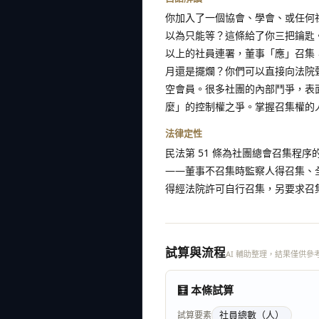
你加入了一個協會、學會、或任何
以為只能等？這條給了你三把鑰匙
以上的社員連署，董事「應」召集
月還是擺爛？你們可以直接向法院
空會員。很多社團的內部鬥爭，表
麼」的控制權之爭。掌握召集權的
法律定性
民法第 51 條為社團總會召集程
——董事不召集時監察人得召集、
得經法院許可自行召集，另要求召
試算與流程
AI 輔助整理，結果僅供參
🧮 本條試算
社員總數
（人）
試算要素