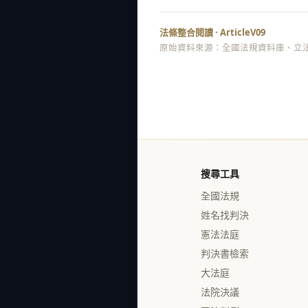
法條整合閱讀 · ArticleV09
原始資料來源：全國法規資料庫、立法
搜尋工具
全國法規
姓名找判決
憲法法庭
判決書檢索
大法庭
法院決議