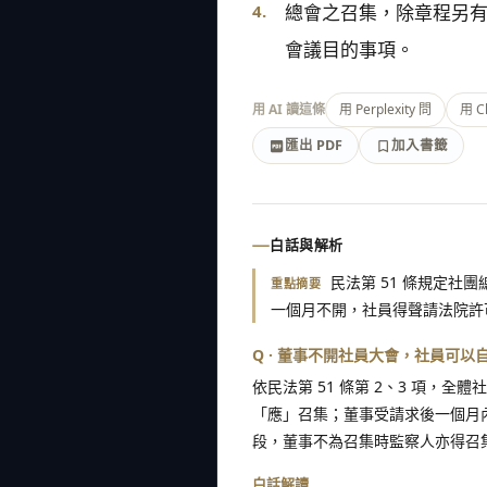
4.
總會之召集，除章程另
會議目的事項。
用 AI 讀這條
用 Perplexity 問
用 C
匯出 PDF
加入書籤
加入書籤
匯出 PDF
白話與解析
民法第 51 條規定
重點摘要
一個月不開，社員得聲請法院許
Q · 董事不開社員大會，社員可以
依民法第 51 條第 2、3 項，
「應」召集；董事受請求後一個月內
段，董事不為召集時監察人亦得召
白話解讀