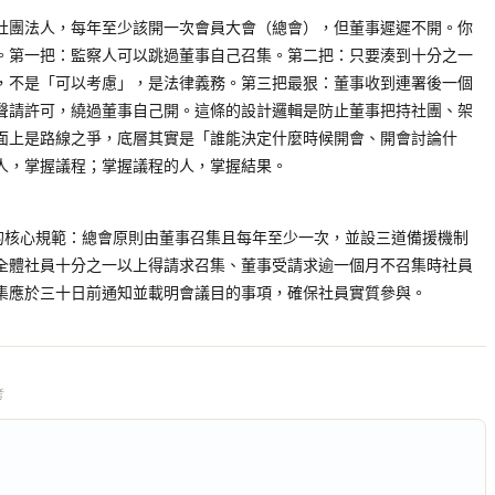
社團法人，每年至少該開一次會員大會（總會），但董事遲遲不開。你
。第一把：監察人可以跳過董事自己召集。第二把：只要湊到十分之一
，不是「可以考慮」，是法律義務。第三把最狠：董事收到連署後一個
聲請許可，繞過董事自己開。這條的設計邏輯是防止董事把持社團、架
面上是路線之爭，底層其實是「誰能決定什麼時候開會、開會討論什
人，掌握議程；掌握議程的人，掌握結果。
序的核心規範：總會原則由董事召集且每年至少一次，並設三道備援機制
全體社員十分之一以上得請求召集、董事受請求逾一個月不召集時社員
集應於三十日前通知並載明會議目的事項，確保社員實質參與。
考