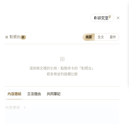
β
📔
研究室
⊞ 對照台
摘要
全文
要件
0
⊞
滑到條文裡的引用，點懸停卡的「對照台」
把多條並列逐欄比較
內容連結
立法理由
共同筆記
內容連結 · 1
監察人
名詞