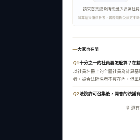
請求召集總會所需最少連署社員
試算結果僅供參考，實際期間受法定中斷
大家也在問
Q1
十分之一的社員要怎麼算？在
以社員名冊上的全體社員為計算基
者，被合法除名者不算在內，但單
Q2
法院許可召集後，開會的決議
🔒
還有