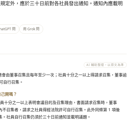
有規定外，應於三十日前對各社員發出通知。通知內應載明
hatGPT 問
用 Grok 問
AI 輔助整理，以原文為準
社團總會由董事召集且每年至少一次；社員十分之一以上得請求召集，董事逾
可自行召集。
自己開嗎？
全體社員十分之一以上表明會議目的及召集理由，書面請求召集時，董事
不召集者，請求之社員得經法院許可自行召集。此外同條第 1 項後
集。社員自行召集仍須於三十日前通知並載明議題。