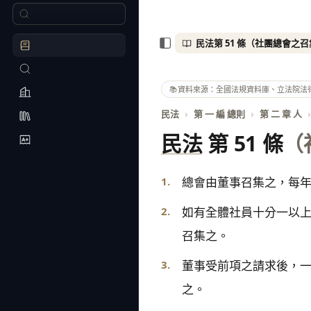
📚
資料來源：全國法規資料庫、立法院法
民法
›
第 一 編 總則
›
第 二 章 人
›
民法
第 51 條
（
1.
總會由董事召集之，每
2.
如有全體社員十分一以
召集之。
3.
董事受前項之請求後，
之。