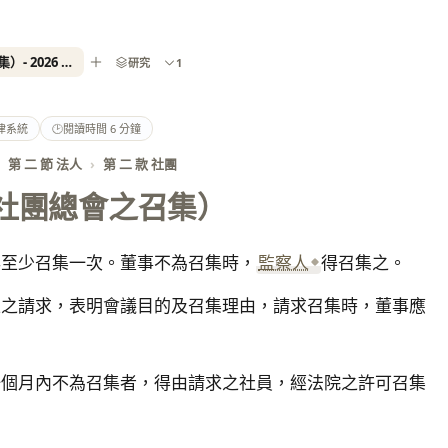
民法第 51 條（社團總會之召集）- 2026 最新全國法規資料庫
研究
1
律系統
🕑
閱讀時間 6 分鐘
第 二 節 法人
›
第 二 款 社團
社團總會之召集）
年至少召集一次。董事不為召集時，
監察人
得召集之。
上之請求，表明會議目的及召集理由，請求召集時，董事應
一個月內不為召集者，得由請求之社員，經法院之許可召集