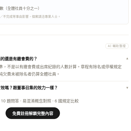
數（全體社員十分之一）
／不完成等事由影響，個案請洽專業人士。
AI 輔助整理
籍的還是有繳會費的？
▾
準，不是以有繳會費或出席紀錄的人數計算。章程有除名或停權規定
純欠費未被除名者仍算全體社員。
有效嗎？跟董事召集的效力一樣？
▾
 10 題問答 · 易混淆概念對照 · 6 國規定比較
免費註冊解鎖完整內容