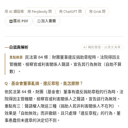
用 AI 讀這條
用 Perplexity 問
用 ChatGPT 問
用 Grok 問
匯出 PDF
加入書籤
加入書籤
匯出 PDF
白話與解析
AI 輔助整理，以原文為準
民法第 64 條：財團董事違反捐助章程時，法院得因主
重點摘要
管機關、檢察官或利害關係人聲請，宣告其行為無效（自始不算
數）。
Q · 基金會董事亂搞、違反章程，能怎麼辦？
依民法第 64 條，財團（基金會）董事有違反捐助章程的行為時，法
院得因主管機關、檢察官或利害關係人之聲請，宣告該行為無效。
重點有三：聲請權人限這三種（捐助人若非利害關係人不在列）、
效果是「自始無效」而非撤銷、且只處理「違反章程」的行為，董
事愚蠢但未違章的決定切不到。