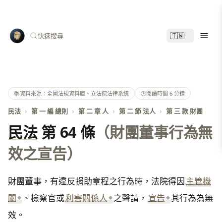
🇹🇼
快速搜尋
📚
資料來源：全國法規資料庫、立法院法律系統
🕑
閱讀時間 6 分鐘
民法
›
第 一 編 總則
›
第 二 章 人
›
第 二 節 法人
›
第 三 款 財團
民法
第 64 條
（財團董事行為無
效之宣告）
財團董事，有違反捐助章程之行為時，法院得因
主管機
關
、檢察官或
利害關係人
之聲請，
宣告
其行為為無
效。