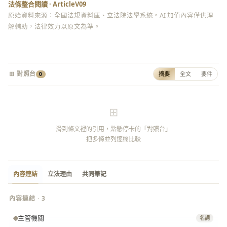
法條整合閱讀 · ArticleV09
原始資料來源：全國法規資料庫、立法院法學系統。AI 加值內容僅供理
解輔助，法律效力以原文為準。
⊞ 對照台
摘要
全文
要件
0
⊞
滑到條文裡的引用，點懸停卡的「對照台」
把多條並列逐欄比較
內容連結
立法理由
共同筆記
內容連結 · 3
主管機關
名詞