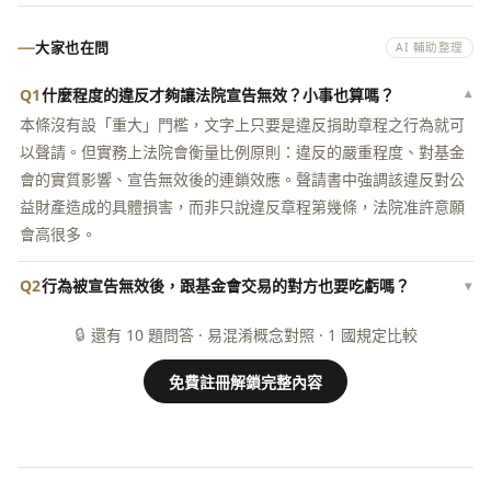
大家也在問
AI 輔助整理
Q1
什麼程度的違反才夠讓法院宣告無效？小事也算嗎？
▾
本條沒有設「重大」門檻，文字上只要是違反捐助章程之行為就可
以聲請。但實務上法院會衡量比例原則：違反的嚴重程度、對基金
會的實質影響、宣告無效後的連鎖效應。聲請書中強調該違反對公
益財產造成的具體損害，而非只說違反章程第幾條，法院准許意願
會高很多。
Q2
行為被宣告無效後，跟基金會交易的對方也要吃虧嗎？
▾
🔒
還有 10 題問答 · 易混淆概念對照 · 1 國規定比較
免費註冊解鎖完整內容