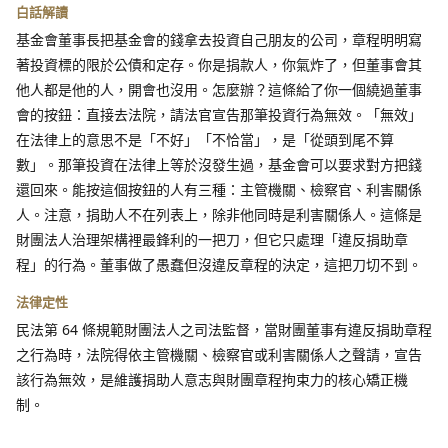
白話解讀
基金會董事長把基金會的錢拿去投資自己朋友的公司，章程明明寫
著投資標的限於公債和定存。你是捐款人，你氣炸了，但董事會其
他人都是他的人，開會也沒用。怎麼辦？這條給了你一個繞過董事
會的按鈕：直接去法院，請法官宣告那筆投資行為無效。「無效」
在法律上的意思不是「不好」「不恰當」，是「從頭到尾不算
數」。那筆投資在法律上等於沒發生過，基金會可以要求對方把錢
還回來。能按這個按鈕的人有三種：主管機關、檢察官、利害關係
人。注意，捐助人不在列表上，除非他同時是利害關係人。這條是
財團法人治理架構裡最鋒利的一把刀，但它只處理「違反捐助章
程」的行為。董事做了愚蠢但沒違反章程的決定，這把刀切不到。
法律定性
民法第 64 條規範財團法人之司法監督，當財團董事有違反捐助章程
之行為時，法院得依主管機關、檢察官或利害關係人之聲請，宣告
該行為無效，是維護捐助人意志與財團章程拘束力的核心矯正機
制。