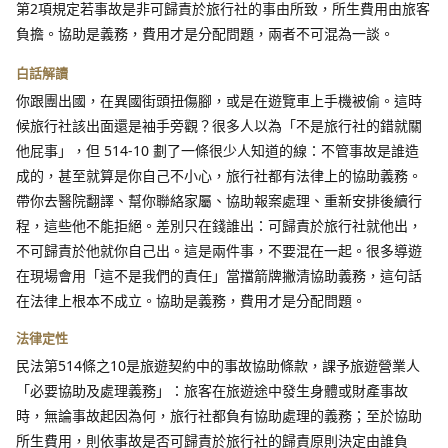
第2項規定若事故是非可歸責於旅行社的事由所致，所生費用由旅客
負擔。協助是義務，費用才是分配問題，兩者不可混為一談。
白話解讀
你跟團出國，在異國街頭扭傷腳，或是在遊覽車上手機被偷。這時
候旅行社該出面還是袖手旁觀？很多人以為「不是旅行社的錯就關
他屁事」，但 514-10 劃了一條很少人知道的線：不管事故是誰造
成的，甚至就算是你自己不小心，旅行社都有法律上的協助義務。
帶你去醫院翻譯、幫你聯絡家屬、協助報案處理、重新安排後續行
程，這些他不能拒絕。差別只在錢誰出：可歸責於旅行社就他出，
不可歸責於他就你自己出。這是兩件事，不要混在一起。很多導遊
在現場會用「這不是我們的責任」當擋箭牌撇清協助義務，這句話
在法律上根本不成立。協助是義務，費用才是分配問題。
法律定性
民法第514條之10是旅遊契約中的事故協助條款，課予旅遊營業人
「必要協助及處理義務」：旅客在旅遊途中發生身體或財產事故
時，無論事故起因為何，旅行社都負有協助處理的義務；至於協助
所生費用，則依事故是否可歸責於旅行社的歸責原則決定由誰負