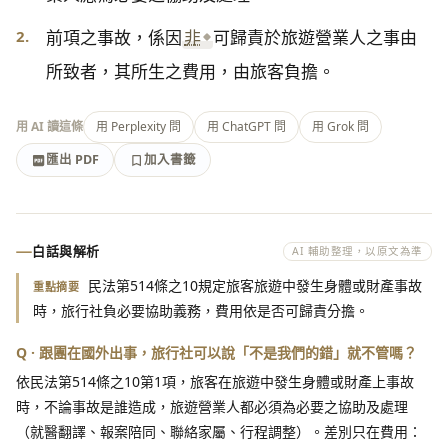
2.
前項之事故，係因
非
可歸責於旅遊營業人之事由
所致者，其所生之費用，由旅客負擔。
用 AI 讀這條
用 Perplexity 問
用 ChatGPT 問
用 Grok 問
匯出 PDF
加入書籤
加入書籤
匯出 PDF
白話與解析
AI 輔助整理，以原文為準
民法第514條之10規定旅客旅遊中發生身體或財產事故
重點摘要
時，旅行社負必要協助義務，費用依是否可歸責分擔。
Q · 跟團在國外出事，旅行社可以說「不是我們的錯」就不管嗎？
依民法第514條之10第1項，旅客在旅遊中發生身體或財產上事故
時，不論事故是誰造成，旅遊營業人都必須為必要之協助及處理
（就醫翻譯、報案陪同、聯絡家屬、行程調整）。差別只在費用：