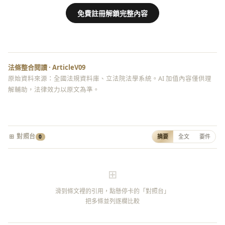
免費註冊解鎖完整內容
法條整合閱讀 · ArticleV09
原始資料來源：全國法規資料庫、立法院法學系統。AI 加值內容僅供理
解輔助，法律效力以原文為準。
⊞ 對照台
摘要
全文
要件
0
⊞
滑到條文裡的引用，點懸停卡的「對照台」
把多條並列逐欄比較