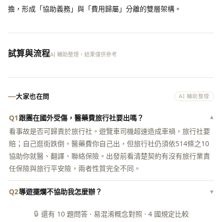
擔，形成「協助義務」與「費用歸屬」分離的雙層架構。
試算與流程
AI 輔助整理，結果僅供參考
大家也在問
AI 輔助整理
Q1
跟團在國外受傷，醫藥費旅行社要出嗎？
▾
看事故是否可歸責於旅行社。遊覽車司機超速造成車禍，旅行社要
賠；自己逛街跌倒，醫藥費你自己出，但旅行社仍須依514條之10
協助你就醫、翻譯、聯絡保險。出發前看清楚契約有沒有旅行業責
任保險與旅行平安險，兩者性質完全不同。
Q2
導遊擺爛不協助我怎麼辦？
▾
🔒
還有 10 題問答 · 易混淆概念對照 · 4 國規定比較