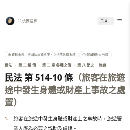
🇹🇼
快速搜尋
📚
資料來源：全國法規資料庫、立法院法律系統
🕑
閱讀時間 6 分鐘
民法
›
第 二 編 債
›
第 二 章 各種之債
›
第 八 節之一 旅遊
民法
第 514-10 條
（旅客在旅遊
途中發生身體或財產上事故之處
置）
1.
旅客在旅遊中發生身體或財產上之事故時，旅遊營
業人應為必要之協助及處理。