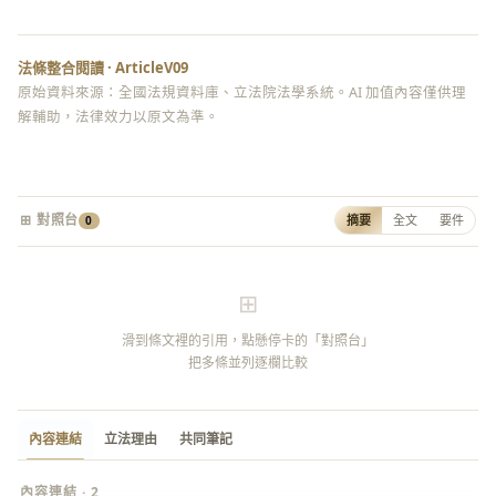
法條整合閱讀 · ArticleV09
原始資料來源：全國法規資料庫、立法院法學系統。AI 加值內容僅供理
解輔助，法律效力以原文為準。
⊞ 對照台
摘要
全文
要件
0
⊞
滑到條文裡的引用，點懸停卡的「對照台」
把多條並列逐欄比較
內容連結
立法理由
共同筆記
內容連結 · 2