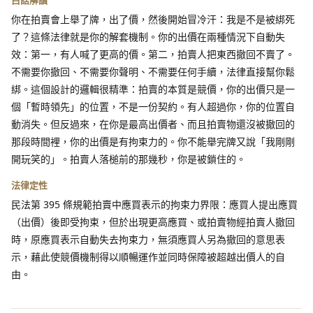
白話解讀
你在拍賣會上舉了牌，出了價，然後開始冒冷汗：我是不是被綁死
了？這條法律就是你的解套機制。你的出價在兩種情況下自動失
效：第一，有人喊了更高的價。第二，拍賣人把東西撤回不賣了。
不需要你撤回、不需要你聲明、不需要任何手續，法律直接幫你鬆
綁。這個設計的邏輯很精準：拍賣的本質是競價，你的出價只是一
個「暫時領先」的位置，不是一份契約。有人超過你，你的位置自
動消失。但反過來，在你是最高出價者、而且拍賣物還沒被撤回的
那段時間裡，你的出價是有拘束力的。你不能舉完牌又說「我剛剛
開玩笑的」。拍賣人落槌前的那幾秒，你是被鎖住的。
法律定性
民法第 395 條規範拍賣中應買表示的拘束力界限：應買人提出應買
（出價）後即受拘束，但於出現更高應買、或拍賣物經拍賣人撤回
時，原應買表示自動失去拘束力，無須應買人另為撤回的意思表
示，藉此使競價機制得以順暢運作並同時保障被超越出價人的自
由。