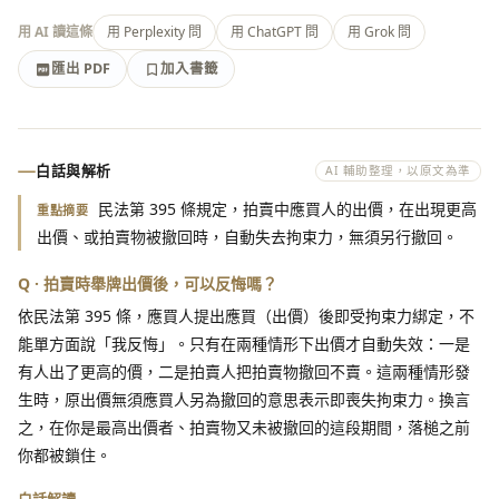
用 AI 讀這條
用 Perplexity 問
用 ChatGPT 問
用 Grok 問
匯出 PDF
加入書籤
加入書籤
匯出 PDF
白話與解析
AI 輔助整理，以原文為準
民法第 395 條規定，拍賣中應買人的出價，在出現更高
重點摘要
出價、或拍賣物被撤回時，自動失去拘束力，無須另行撤回。
Q · 拍賣時舉牌出價後，可以反悔嗎？
依民法第 395 條，應買人提出應買（出價）後即受拘束力綁定，不
能單方面說「我反悔」。只有在兩種情形下出價才自動失效：一是
有人出了更高的價，二是拍賣人把拍賣物撤回不賣。這兩種情形發
生時，原出價無須應買人另為撤回的意思表示即喪失拘束力。換言
之，在你是最高出價者、拍賣物又未被撤回的這段期間，落槌之前
你都被鎖住。