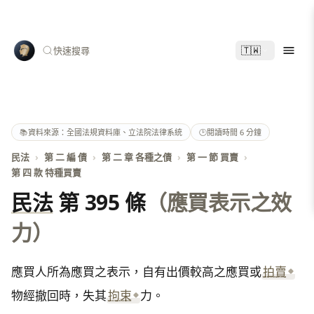
🇹🇼
快速搜尋
📚
資料來源：全國法規資料庫、立法院法律系統
🕑
閱讀時間 6 分鐘
民法
›
第 二 編 債
›
第 二 章 各種之債
›
第 一 節 買賣
›
第 四 款 特種買賣
民法
第 395 條
（應買表示之效
力）
應買人所為應買之表示，自有出價較高之應買或
拍賣
物經撤回時，失其
拘束
力。