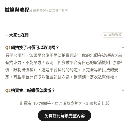
試算與流程
AI 輔助整理，結果僅供參考
大家也在問
AI 輔助整理
Q1
網拍按了出價可以取消嗎？
▾
看平台規則。如果平台準用民法拍賣規定，你的出價在被超過之前
有拘束力，不能單方面取消。但多數平台有自己的取消機制（扣評
價、限制出價權），這是平台契約的約定，不完全等於民法的規
定。有些平台允許取消但會記錄次數，累積到一定次數就停權。
Q2
拍賣會上喊錯價怎麼辦？
▾
🔒
還有 10 題問答 · 易混淆概念對照 · 3 國規定比較
免費註冊解鎖完整內容