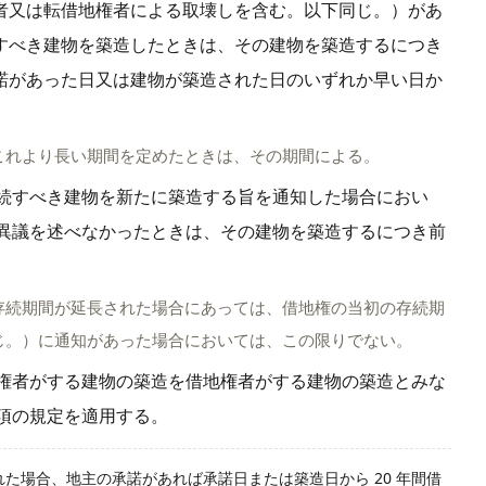
者又は転借地権者による取壊しを含む。以下同じ。）があ
すべき建物を築造したときは、その建物を築造するにつき
諾があった日又は建物が築造された日のいずれか早い日か
これより長い期間を定めたときは、その期間による。
続すべき建物を新たに築造する旨を通知した場合におい
異議を述べなかったときは、その建物を築造するにつき前
存続期間が延長された場合にあっては、借地権の当初の存続期
じ。）に通知があった場合においては、この限りでない。
権者がする建物の築造を借地権者がする建物の築造とみな
項の規定を適用する。
れた場合、地主の承諾があれば承諾日または築造日から 20 年間借