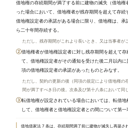
借地権の存続期間が満了する前に建物の滅失（借地権
った場合において、借地権者が残存期間を超えて存続
借地権設定者の承諾がある場合に限り、借地権は、承
ら二十年間存続する。
ただし、残存期間がこれより長いとき、又は当事者が
②
借地権者が借地権設定者に対し残存期間を超えて存
て、借地権設定者がその通知を受けた後二月以内に
項の借地権設定者の承諾があったものとみなす。
ただし、契約の更新の後（同項の規定により借地権の
間が満了すべき日の後。次条及び第十八条において同
③
転借地権が設定されている場合においては、転借地
して、借地権者と借地権設定者との間について第一
借地借家法 7 条は、存続期間満了前に建物が滅失し再築さ