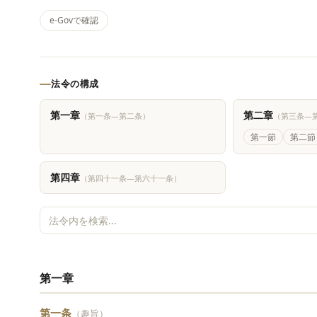
e-Govで確認
法令の構成
第一章
第二章
（第一条―第二条）
（第三条―
第一節
第二節
第四章
（第四十一条―第六十一条）
第一章
第一条
（趣旨）