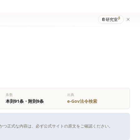
β
📔
研究室
条数
出典
本則91条・附則9条
e-Gov法令検索
新かつ正式な内容は、必ず公式サイトの原文をご確認ください。