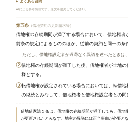
よくある質問
AIによる参考情報です。原文を優先してください。
第五条
（借地契約の更新請求等）
借地権の存続期間が満了する場合において、借地権者
前条の規定によるもののほか、従前の契約と同一の条
ただし、借地権設定者が遅滞なく異議を述べたときは
②
借地権の存続期間が満了した後、借地権者が土地の
様とする。
③
転借地権が設定されている場合においては、転借地
の継続とみなして、借地権者と借地権設定者との間
借地借家法 5 条は、借地権の存続期間が満了しても、借
が更新されたとみなす。地主の異議には正当事由が必要と