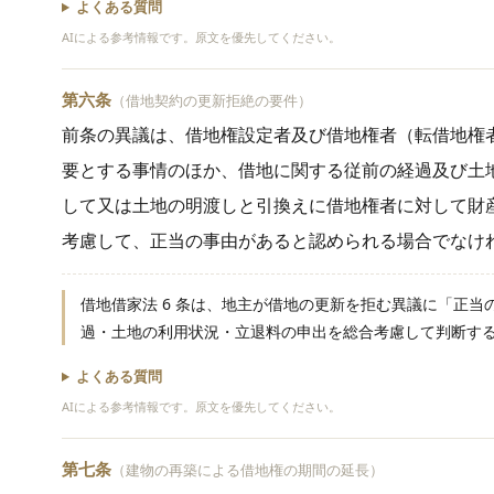
よくある質問
AIによる参考情報です。原文を優先してください。
第六条
（借地契約の更新拒絶の要件）
前条の異議は、借地権設定者及び借地権者（転借地権
要とする事情のほか、借地に関する従前の経過及び土
して又は土地の明渡しと引換えに借地権者に対して財
考慮して、正当の事由があると認められる場合でなけ
借地借家法 6 条は、地主が借地の更新を拒む異議に「正
過・土地の利用状況・立退料の申出を総合考慮して判断す
よくある質問
AIによる参考情報です。原文を優先してください。
第七条
（建物の再築による借地権の期間の延長）