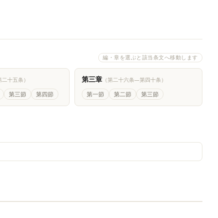
編・章を選ぶと該当条文へ移動します
第三章
第二十五条）
（第二十六条―第四十条）
第三節
第四節
第一節
第二節
第三節