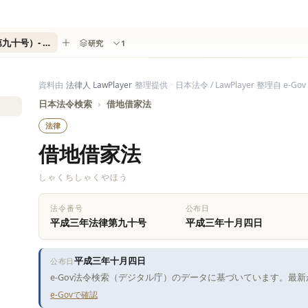
借地借家法（平成三年法律第九十号）- 全文・条文検索
研究
1
資料由
法律人 LawPlayer
整理提供
·
日本法令 / LawPlayer 整理自 e-Gov
日本法令検索
›
借地借家法
法律
借地借家法
しゃくちしゃくやほう
法令番号
公布日
平成三年法律第九十号
平成三年十月四日
平成三年十月四日
公布日
e-Gov法令検索（デジタル庁）のデータに基づいています。最
e-Govで確認