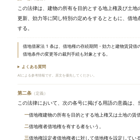
この法律は、建物の所有を目的とする地上権及び土地
更新、効力等に関し特別の定めをするとともに、借地
する。
借地借家法 1 条は、借地権の存続期間・効力と建物賃貸
借地条件の変更等の裁判手続も対象とする。
よくある質問
AIによる参考情報です。原文を優先してください。
第二条
（定義）
この法律において、次の各号に掲げる用語の意義は、
一
借地権建物の所有を目的とする地上権又は土地の賃
二
借地権者借地権を有する者をいう。
三
借地権設定者借地権者に対して借地権を設定してい