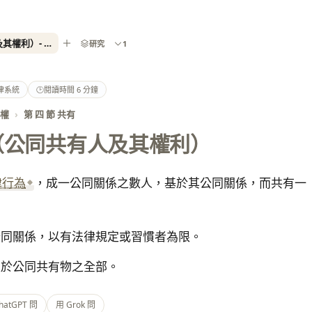
民法第 827 條（公同共有人及其權利）- 2026 最新全國法規資料庫
研究
1
律系統
🕑
閱讀時間 6 分鐘
有權
›
第 四 節 共有
（公同共有人及其權利）
律行為
，成一公同關係之數人，基於其公同關係，而共有一
公同關係，以有法律規定或習慣者為限。
及於公同共有物之全部。
hatGPT 問
用 Grok 問