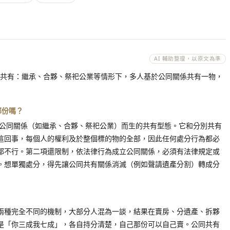
AI 輔助整理，以原文為準
範公同共有：繼承、合夥、祭祀公業等情形下，多人基於公同關係共有一物，
那份嗎？
基於公同關係（如繼承、合夥、祭祀公業）而生的共有型態。它和分別共有
這回事，每個人的權利及於整個標的物的全部，因此任何處分行為都必
都不行。第二項還限制，依法律行為成立公同關係，必須有法律規定或
。想單獨處分，得先讓公同共有關係消滅（例如聲請遺產分割）轉成分
兩種完全不同的機制，大部分人混為一談，結果在賣房、分遺產、拆夥
是「你三成我七成」，各自持分清楚，自己那份可以自己賣。公同共有