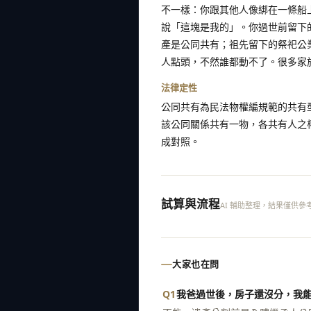
不一樣：你跟其他人像綁在一條船
說「這塊是我的」。你過世前留下
產是公同共有；祖先留下的祭祀公
人點頭，不然誰都動不了。很多家
法律定性
公同共有為民法物權編規範的共有
該公同關係共有一物，各共有人之
成對照。
試算與流程
AI 輔助整理，結果僅供參
大家也在問
Q1
我爸過世後，房子還沒分，我