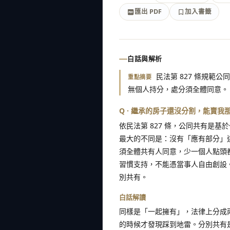
匯出 PDF
加入書籤
加入書籤
匯出 PDF
白話與解析
民法第 827 條規
重點摘要
無個人持分，處分須全體同意。
Q · 繼承的房子還沒分割，能賣我
依民法第 827 條，公同共有是
最大的不同是：沒有「應有部分」
須全體共有人同意，少一個人點頭
習慣支持，不能憑當事人自由創設
別共有。
白話解讀
同樣是「一起擁有」，法律上分成
的時候才發現踩到地雷。分別共有