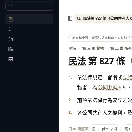
📚
資料來源：全國法規資料庫、立法院法
民法
›
第 三 編 物權
›
第 二 章 所
民法
第 827 條
1.
依法律規定、習慣或
法
物者，為
公同共有
人。
2.
前項依法律行為成立之
3.
各公同共有人之權利，
用 AI 讀這條
用 Perplexity 問
用 C