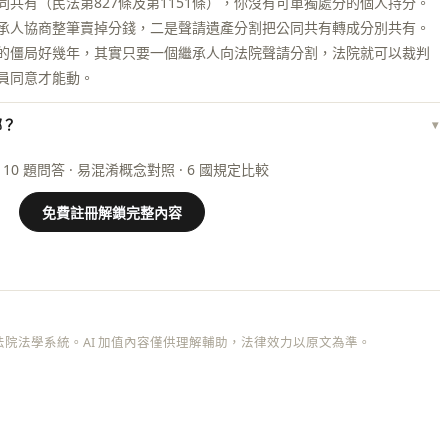
共有（民法第827條及第1151條），你沒有可單獨處分的個人持分。
承人協商整筆賣掉分錢，二是聲請遺產分割把公同共有轉成分別共有。
的僵局好幾年，其實只要一個繼承人向法院聲請分割，法院就可以裁判
員同意才能動。
哪？
▾
 10 題問答 · 易混淆概念對照 · 6 國規定比較
免費註冊解鎖完整內容
院法學系統。AI 加值內容僅供理解輔助，法律效力以原文為準。