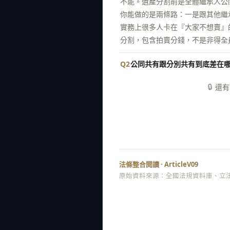
不能。遺產分割前是全體繼承人公同
你能做的是兩條路：一是跟其他繼
實務上很多人卡在『大家不想賣』
分割，包含拍賣分錢，不是非得全
Q2
公同共有跟分別共有到底差在
🔒
還有
法條整合閱讀 · ArticleV09
原始資料來源：全國法規資料庫、立法