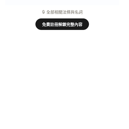
公同共有
名詞
🔒
全部相關法條與名詞
免費註冊解鎖完整內容