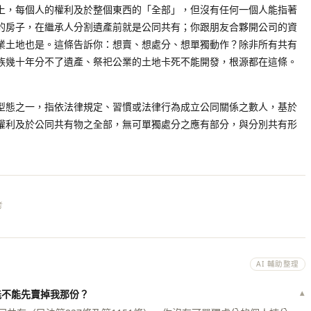
上，每個人的權利及於整個東西的「全部」，但沒有任何一個人能指著
的房子，在繼承人分割遺產前就是公同共有；你跟朋友合夥開公司的資
業土地也是。這條告訴你：想賣、想處分、想單獨動作？除非所有共有
族幾十年分不了遺產、祭祀公業的土地卡死不能開發，根源都在這條。
型態之一，指依法律規定、習慣或法律行為成立公同關係之數人，基於
權利及於公同共有物之全部，無可單獨處分之應有部分，與分別共有形
考
AI 輔助整理
能不能先賣掉我那份？
▾