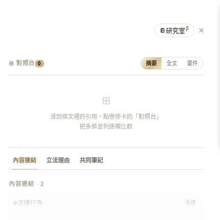
β
📔
研究室
⊞ 對照台
摘要
全文
要件
0
⊞
滑到條文裡的引用，點懸停卡的「對照台」
把多條並列逐欄比較
內容連結
立法理由
共同筆記
內容連結 · 2
法律行為
名詞