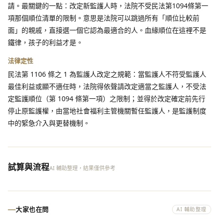
請。最關鍵的一點：改定新監護人時，法院不受民法第1094條第一
項那個順位清單的限制。意思是法院可以跳過所有「順位比較前
面」的親戚，直接選一個它認為最適合的人。血緣順位在這裡不是
鐵律，孩子的利益才是。
法律定性
民法第 1106 條之 1 為監護人改定之規範：當監護人不符受監護人
最佳利益或顯不適任時，法院得依聲請改定適當之監護人，不受法
定監護順位（第 1094 條第一項）之限制；並得於改定確定前先行
停止原監護權，由當地社會福利主管機關暫任監護人，是監護制度
中的緊急介入與更替機制。
試算與流程
AI 輔助整理，結果僅供參考
大家也在問
AI 輔助整理