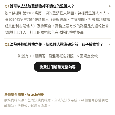
Q1
誰可以去法院聲請換掉不適任的監護人？
▾
依本條援引第1106條第一項的聲請權人範圍，包括受監護人本人、
第1094條第三項的聲請權人（最近親屬、主管機關、社會福利機構
或其他利害關係人）及檢察官。實務上最有效的路徑是先通報社會
局讓社工介入，社工的訪視報告在法院的權重極高。
Q2
法院停掉監護權之後、新監護人還沒確定前，孩子歸誰管？
▾
🔒
還有 10 題問答 · 易混淆概念對照 · 6 國規定比較
免費註冊解鎖完整內容
法條整合閱讀 · ArticleV09
原始資料來源：全國法規資料庫、立法院法學系統。AI 加值內容僅供理
解輔助，法律效力以原文為準。