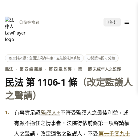
🇹🇼
快速搜尋
📚
資料來源：全國法規資料庫、立法院法律系統
🕑
閱讀時間 6 分鐘
民法
›
第 四 編 親屬
›
第 四 章 監護
›
第 一 節 未成年人之監護
民法
第 1106-1 條
（改定監護人
之聲請）
1.
有事實足認
監護人
不符受監護人之最佳利益，或
有顯不適任之情事者，法院得依前條第一項聲請權
人之聲請，改定適當之監護人，不受
第一千零九十