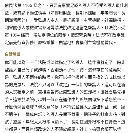
依民法第 1106 條之 1，只要有事實足認監護人不符受監護人最佳利
益，或有顯不適任情事（如挪用財產、長期不照顧、年老體衰、長
期滯留國外），受監護人本人、最近親屬、主管機關、社福機構、
利害關係人或檢察官都可聲請法院改定適當之監護人，且法院不受
第 1094 條第一項法定順位的限制。情況緊急時，法院可在改定確
定前先行宣告停止原監護權，由當地社會福利主管機關暫代。
白話解讀
你可能以為，一旦法院或法律指定了監護人，這件事就定了，除非
監護人自己死了或辭職，否則動不了他。錯。這條存在的意義就
是：監護人不適任的時候，你可以把他換掉。而且換的方式比你以
為的更激烈。法院不只可以「改定」一個新的監護人，還可以在新
的人選確定之前，直接宣告停止原監護人的監護權，讓社會局先接
手。這等於法院可以對一個正在運作中的監護關係按下緊急煞車。
什麼情況會觸發？條文寫的是「不符受監護人之最佳利益」或「顯
不適任」。翻成白話：監護人長期不管事、把孩子的錢拿去花、對
孩子施虐、年紀太大根本照顧不了、長期住國外根本不在身邊。這
些都算。而且聲請改定的人不限於親屬，社工、檢察官都可以聲