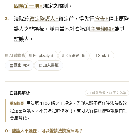
四條第一項
規定之限制。
2.
法院於
改定監護人
確定前，得先行
宣告
停止原監
護人之監護權，並由當地社會福利
主管機關
為其
監護人。
用 AI 讀這條
用 Perplexity 問
用 ChatGPT 問
用 Grok 問
匯出 PDF
加入書籤
加入書籤
匯出 PDF
白話與解析
AI 輔助整理，以原文為準
民法第 1106 條之 1 規定，監護人顯不適任時法院得改
重點摘要
定適當監護人，不受法定順位限制，並可先行停止原監護權由社
會局暫代。
Q · 監護人不適任，可以聲請法院換掉嗎？