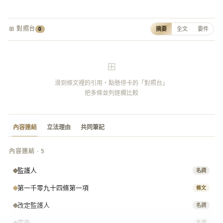
⊞ 對照台
摘要
全文
要件
0
⊞
滑到條文裡的引用，點懸停卡的「對照台」
把多條並列逐欄比較
內容連結
立法理由
共同筆記
內容連結 · 5
監護人
名詞
第一千零九十四條第一項
條文
改定監護人
名詞
宣告
名詞