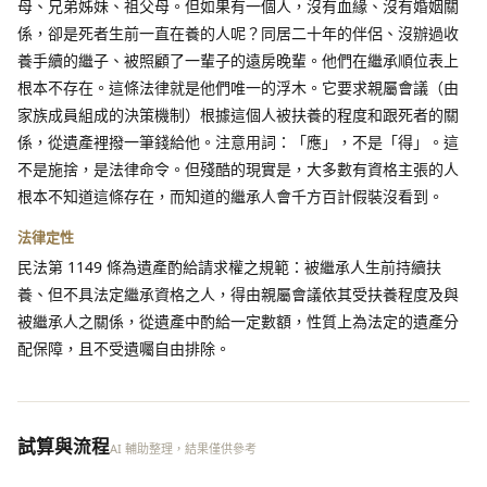
母、兄弟姊妹、祖父母。但如果有一個人，沒有血緣、沒有婚姻關
係，卻是死者生前一直在養的人呢？同居二十年的伴侶、沒辦過收
養手續的繼子、被照顧了一輩子的遠房晚輩。他們在繼承順位表上
根本不存在。這條法律就是他們唯一的浮木。它要求親屬會議（由
家族成員組成的決策機制）根據這個人被扶養的程度和跟死者的關
係，從遺產裡撥一筆錢給他。注意用詞：「應」，不是「得」。這
不是施捨，是法律命令。但殘酷的現實是，大多數有資格主張的人
根本不知道這條存在，而知道的繼承人會千方百計假裝沒看到。
法律定性
民法第 1149 條為遺產酌給請求權之規範：被繼承人生前持續扶
養、但不具法定繼承資格之人，得由親屬會議依其受扶養程度及與
被繼承人之關係，從遺產中酌給一定數額，性質上為法定的遺產分
配保障，且不受遺囑自由排除。
試算與流程
AI 輔助整理，結果僅供參考