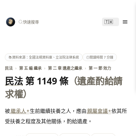
🇹🇼
快速搜尋
📚
資料來源：全國法規資料庫、立法院法律系統
🕑
閱讀時間 7 分鐘
民法
›
第 五 編 繼承
›
第 二 章 遺產之繼承
›
第 一 節 效力
民法
第 1149 條
（遺產酌給請
求權）
被
繼承人
生前繼續扶養之人，應由
親屬會議
依其所
受扶養之程度及其他關係，酌給遺產。