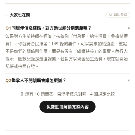
大家也在問
AI 輔助整理
Q1
同居伴侶沒結婚，對方過世能分到遺產嗎？
▾
如果對方生前持續在經濟上扶養你（付房租、給生活費、負擔醫療
費），你就符合民法第 1149 條的要件，可以請求酌給遺產。重點
不是你們的關係叫什麼，而是有沒有「繼續扶養」的事實。內行人
提示：匯款紀錄是最強證據，若對方以現金給生活費，現在就開始
記帳或拍照存證。
Q2
繼承人不開親屬會議怎麼辦？
▾
🔒
還有 10 題問答 · 易混淆概念對照 · 4 國規定比較
免費註冊解鎖完整內容