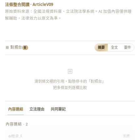
法條整合閱讀 · ArticleV09
原始資料來源：全國法規資料庫、立法院法學系統。AI 加值內容僅供理
解輔助，法律效力以原文為準。
⊞ 對照台
摘要
全文
要件
0
⊞
滑到條文裡的引用，點懸停卡的「對照台」
把多條並列逐欄比較
內容連結
立法理由
共同筆記
內容連結 · 2
繼承人
名詞