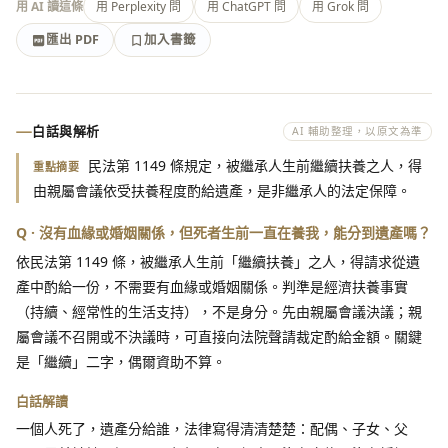
用 AI 讀這條
用 Perplexity 問
用 ChatGPT 問
用 Grok 問
匯出 PDF
加入書籤
加入書籤
匯出 PDF
白話與解析
AI 輔助整理，以原文為準
民法第 1149 條規定，被繼承人生前繼續扶養之人，得
重點摘要
由親屬會議依受扶養程度酌給遺產，是非繼承人的法定保障。
Q · 沒有血緣或婚姻關係，但死者生前一直在養我，能分到遺產嗎？
依民法第 1149 條，被繼承人生前「繼續扶養」之人，得請求從遺
產中酌給一份，不需要有血緣或婚姻關係。判準是經濟扶養事實
（持續、經常性的生活支持），不是身分。先由親屬會議決議；親
屬會議不召開或不決議時，可直接向法院聲請裁定酌給金額。關鍵
是「繼續」二字，偶爾資助不算。
白話解讀
一個人死了，遺產分給誰，法律寫得清清楚楚：配偶、子女、父