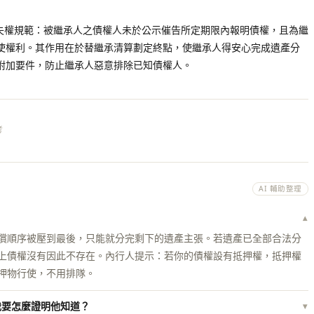
序的失權規範：被繼承人之債權人未於公示催告所定期限內報明債權，且為繼
使權利。其作用在於替繼承清算劃定終點，使繼承人得安心完成遺產分
附加要件，防止繼承人惡意排除已知債權人。
考
AI 輔助整理
？
▾
償順序被壓到最後，只能就分完剩下的遺產主張。若遺產已全部合法分
上債權沒有因此不存在。內行人提示：若你的債權設有抵押權，抵押權
押物行使，不用排隊。
我要怎麼證明他知道？
▾