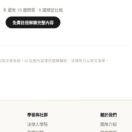
🔒
還有 10 題問答 · 6 國規定比較
免費註冊解鎖完整內容
院法學系統。AI 加值內容僅供理解輔助，法律效力以原文為準。
學習與社群
關於我們
法律人學院
團隊介紹