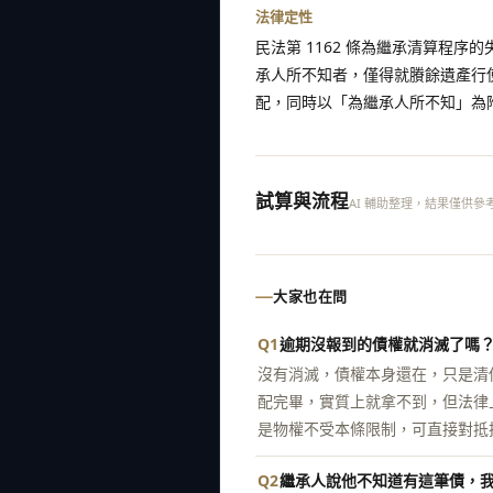
法律定性
民法第 1162 條為繼承清算程
承人所不知者，僅得就賸餘遺產行
配，同時以「為繼承人所不知」為
試算與流程
AI 輔助整理，結果僅供參
大家也在問
Q1
逾期沒報到的債權就消滅了嗎
沒有消滅，債權本身還在，只是清
配完畢，實質上就拿不到，但法律
是物權不受本條限制，可直接對抵
Q2
繼承人說他不知道有這筆債，