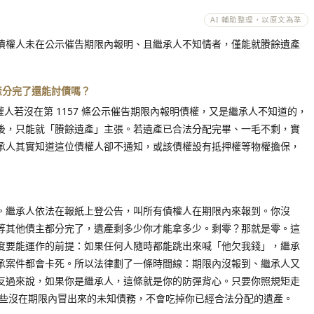
AI 輔助整理，以原文為準
定，債權人未在公示催告期限內報明、且繼承人不知情者，僅能就賸餘遺產
遺產分完了還能討債嗎？
債權人若沒在第 1157 條公示催告期限內報明債權，又是繼承人不知道的，
後，只能就「賸餘遺產」主張。若遺產已合法分配完畢、一毛不剩，實
承人其實知道這位債權人卻不通知，或該債權設有抵押權等物權擔保，
。繼承人依法在報紙上登公告，叫所有債權人在期限內來報到。你沒
等其他債主都分完了，遺產剩多少你才能拿多少。剩零？那就是零。這
度要能運作的前提：如果任何人隨時都能跳出來喊「他欠我錢」，繼承
承案件都會卡死。所以法律劃了一條時間線：期限內沒報到、繼承人又
反過來說，如果你是繼承人，這條就是你的防彈背心。只要你照規矩走
那些沒在期限內冒出來的未知債務，不會吃掉你已經合法分配的遺產。