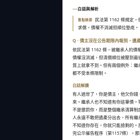
白話與解析
民法第 1162 條規
重點摘要
求償，債權不消滅但順位墊底。
Q · 債主沒在公告期限內報到，
依民法第 1162 條，被繼承人的
債權沒消滅，但清償順位被壓到最
質上就拿不到。但有兩個例外：繼
都不受本條限制。
白話解讀
有人過世了，你是債主，他欠你錢
來。繼承人也不知道有你這筆債。
不是懲罰你，而是整個繼承清算制
人永遠不敢把遺產分出去，所有繼
不知道你存在，你就只能撿剩的。
完公示催告程序（第1157條），