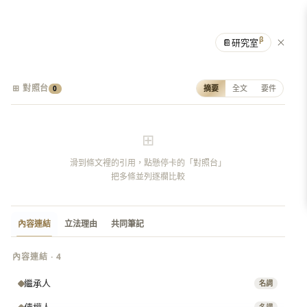
β
📔
研究室
⊞ 對照台
摘要
全文
要件
0
⊞
滑到條文裡的引用，點懸停卡的「對照台」
把多條並列逐欄比較
內容連結
立法理由
共同筆記
內容連結 · 4
繼承人
名詞