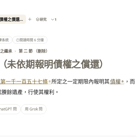
民法第 1162 條（未依期報明債權之償還）- 2026 最新全國法規資料庫
研究
1
律系統
🕑
閱讀時間 6 分鐘
產之繼承
›
第 二 節 （刪除）
（未依期報明債權之償還）
第一千一百五十七條
所定之一定期限內報明其
債權
，而
就賸餘遺產，行使其權利。
hatGPT 問
用 Grok 問