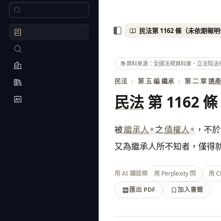
📚
資料來源：全國法規資料庫、立法院法
民法
›
第 五 編 繼承
›
第 二 章 遺
民法
第 1162 條
被
繼承人
之
債權人
，不於
又為繼承人所不知者，僅得
用 AI 讀這條
用 Perplexity 問
用 C
匯出 PDF
加入書籤
加入書籤
匯出 PDF