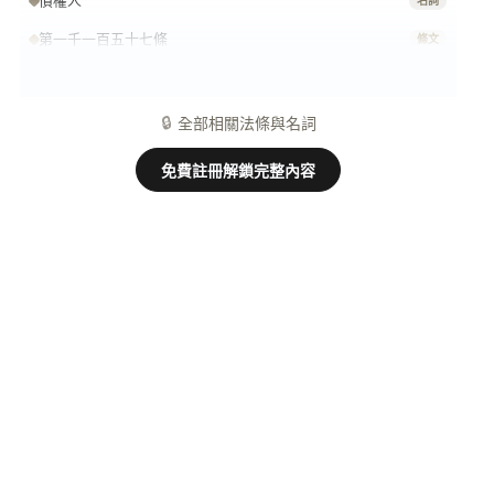
債權人
名詞
第一千一百五十七條
條文
債權
名詞
🔒
全部相關法條與名詞
免費註冊解鎖完整內容