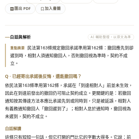
匯出 PDF
加入書籤
加入書籤
匯出 PDF
白話與解析
AI 輔助整理，以原文為準
民法第163條規定撤回承諾準用第162條：撤回應先到卻
重點摘要
遲到時，相對人須通知撤回人，否則撤回視為準時，契約不成
立。
Q · 已經寄出承諾後反悔，還能撤回嗎？
依民法第163條準用第162條，承諾在「到達相對人」前並未生效，
因此在到達前發出的撤回仍可阻止契約成立。更關鍵的是：若撤回
通知按其傳達方法本應比承諾先到或同時到，只是被延誤，相對人
有義務通知撤回人「撤回遲到了」；相對人怠於通知時，撤回視為
未遲到，契約不成立。
白話解讀
這條只有短短一句話，但它打開的門比它的字數大得多。它說：前