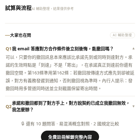
試算與流程
AI 輔助整理，結果僅供參考
大家也在問
AI 輔助整理
Q1
我 email 答應對方合作條件後立刻後悔，能撤回嗎？
▾
可以，只要你的撤回訊息本來應該比承諾先到或同時到達對方。承
諾的生效時點是「到達」不是「寄出」，在承諾真正到達前你還有
撤回空間。第163條準用第162條：若撤回按傳達方式應先到卻被延
誤，對方有義務發遲到通知，否則撤回視為準時。內行人提示：發
撤回時用多管道同時送並立刻截圖保留寄出時間。
承諾和撤回都到了對方手上，對方說契約已成立我撤回無效，
Q2
▾
我怎麼辦？
🔒
還有 10 題問答 · 易混淆概念對照 · 2 國規定比較
免費註冊解鎖完整內容