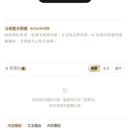
法條整合閱讀 · ArticleV09
原始資料來源：全國法規資料庫、立法院法學系統。AI 加值內容僅供理
解輔助，法律效力以原文為準。
⊞ 對照台
摘要
全文
要件
0
⊞
滑到條文裡的引用，點懸停卡的「對照台」
把多條並列逐欄比較
內容連結
立法理由
共同筆記