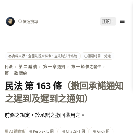
🇹🇼
快速搜尋
📚
資料來源：全國法規資料庫、立法院法律系統
🕑
閱讀時間 5 分鐘
民法
›
第 二 編 債
›
第 一 章 通則
›
第 一 節 債之發生
›
第 一 款 契約
民法
第 163 條
（撤回承諾通知
之遲到及遲到之通知）
前條之規定，於承諾之撤回準用之。
用 AI 讀這條
用 Perplexity 問
用 ChatGPT 問
用 Grok 問