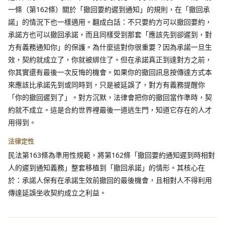
一條（第162條）關於「撤回要約遲到通知」的規則，在「撤回承
諾」的情況下也一樣適用。翻成白話：不只要約方可以撤回要約，
承諾方也可以撤回承諾，而且同樣受到那套「應該先到卻遲到，對
方有義務通知你」的保護。為什麼這對你很重要？因為承諾一旦生
效，契約就成立了，你就被綁住了。但在承諾真正到達對方之前，
你其實還有最後一次反悔的機會。如果你的撤回訊息按傳達方式本
來應該比承諾先到或同時到，只是被延誤了，對方有義務提醒你
「你的撤回遲到了」。對方沉默，法律會把你的撤回當作準時，契
約就不成立。這是合約世界裡最後一道逃生門，知道它存在的人才
用得到。
法律定性
民法第163條為準用性規範，將第162條「撤回要約通知遲到時相對
人的遲到通知義務」整套移植到「撤回承諾」的情形。其核心在
於：承諾人保有在承諾生效前撤回的最後機會，且相對人不得利用
傳達延誤坐收契約成立之利益。