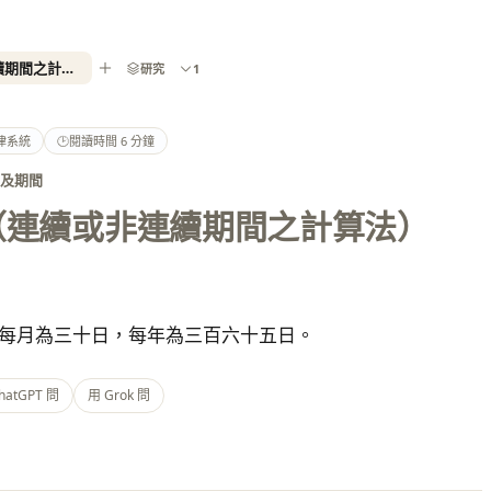
民法第 123 條（連續或非連續期間之計算法）- 2026 最新全國法規資料庫
研究
1
律系統
🕑
閱讀時間 6 分鐘
日及期間
（連續或非連續期間之計算法）
。
每月為三十日，每年為三百六十五日。
hatGPT 問
用 Grok 問