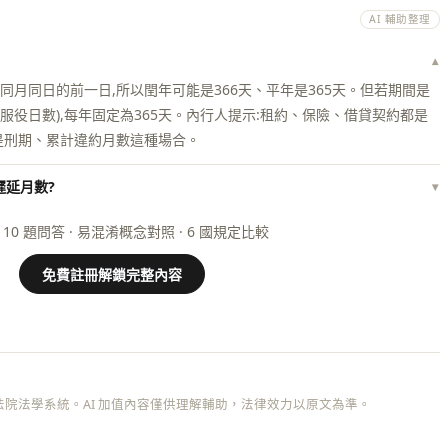
AI 輔助整理
▾
同月同日的前一日,所以閏年可能是366天、平年是365天。但若期間是
服役日數),每年固定為365天。內行人提示:租約、保險、借貸契約都是
是刑期、累計違約月數這種場合。
遲延月數?
▾
 10 題問答 · 易混淆概念對照 · 6 國規定比較
免費註冊解鎖完整內容
院法學系統。AI 加值內容僅供理解輔助，法律效力以原文為準。