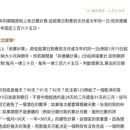
AI 輔助整理，以原文為準
或年的期間原則上依日曆計算,從起算日對應到次月或次年同一日;但非連續
每年固定三百六十五日。
底怎麼算?
原則上「依曆計算」,即從起算日對應到次月或次年的同一日(例如1月15日起
然反映大小月與閏年。但若期間是「非連續計算」(分段拼接累計,如刑期拼
定制:每月一律三十日、每年一律三百六十五日。判斷錯算法,算出的日期
到底是幾天？90天？91天？92天？民法第123條給了一個乾淨的答
月15日就是到期日，不管中間經過的是28天的二月還是31天的三月。這叫
但它避免了一場潛在的戰爭：如果每次都要算精確天數，台灣的契約糾
：如果期間不是連續的（例如分期付款的累計月數、服刑日數的拼
一個月=30天、一年=365天」的硬性計算。這個區別很重要，因為閏
造成好幾天的落差，而那幾天可能決定一個時效有沒有完成、一個刑期