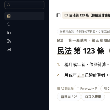
📚
資料來源：全國法規資料庫、立法院法
民法
›
第 一 編 總則
›
第 五 章 期
民法
第 123 條
1.
稱月或年者，依曆計算
2.
月或年
非
連續計算者，
用 AI 讀這條
用 Perplexity 問
用 C
匯出 PDF
加入書籤
加入書籤
匯出 PDF