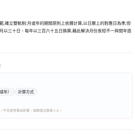
規範,確立雙軌制:月或年的期間原則上依曆計算,以日曆上的對應日為準;但
每月以三十日、每年以三百六十五日換算,藉此解決月份長短不一與閏年造
考
或年）
計算方式
／不完成等事由影響，個案請洽專業人士。