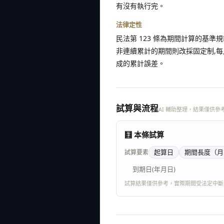
有沒有執行完。
法律定性
民法第 123 條為期間計算的基準
非連續累計的期間則改採固定制,
成的累計誤差。
試算與流程
AI 輔助整理，結果僅供參
🧮 本條試算
起算日
期間長度
（月
試算要素
到期日(年月日)
試算結果僅供參考，實際期間受法定中斷