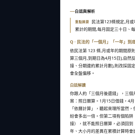
白話與解析
民法第123條規定,月
重點摘要
累計的期間,每月固定三十日、
Q · 民法的「一個月」「一年」到
依民法第 123 條,月或年的期間
算三個月,到期日為4月15日),自
接、分期違約累計月數),則改採固
會全盤偏移。
白話解讀
你跟人約「三個月後還錢」，三個月
案：照日曆算。1月15日借錢，4
「依曆計算」，聽起來理所當然，
紛會多出一倍。但第二項有個陷阱
接），就不能照日曆算，必須回到「
年、大小月的差異在累積計算時會