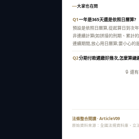
大家也在問
Q1
一年是365天還是依照日曆算?
預設是依照日曆算,從起算日到次年
非連續計算(如拼接的刑期、累計的
連續期間,放心用日曆算;要小心的
Q2
分期付款遲繳好幾次,怎麼算總
🔒
還有
法條整合閱讀 · ArticleV09
原始資料來源：全國法規資料庫、立法