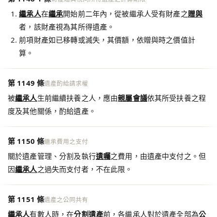
繼承人
在
繼承
開始前二年內，從被繼承人受有財產之
贈與
者，該財產視為其所得遺產。
前項財產如已移轉或滅失，其價額，依贈與時之價值計
算。
第 1149 條
遺產酌給請求權
被
繼承人
生前繼續扶養之人，應由
親屬會議
依其所受扶養之程
度及其他關係，酌給遺產。
第 1150 條
繼承費用之支付
關於遺產管理、分割及執行
遺囑
之費用，由遺產中支付之。但
因
繼承人
之過失而支付者，不在此限。
第 1151 條
遺產之公同共有
繼承人
有數人時，在
分割遺產
前，各繼承人對於遺產全部為
公