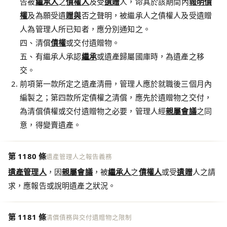
告被
繼承人
之
債權人
及受
遺贈
人，命其於該期間內
報明債
權
及為願受遺
贈與
否之聲明，被繼承人之債權人及受遺贈
人為管理人所已知者，應分別通知之。
四、清償
債權
或交付遺贈物。
五、有繼承人承認
繼承
或遺產歸屬國庫時，為遺產之移
交。
前項第一款所定之遺產清冊，管理人應於就職後三個月內
編製之；第四款所定債權之清償，應先於遺贈物之交付，
為清償債權或交付遺贈物之必要，管理人經
親屬會議
之同
意，得變賣遺產。
第 1180 條
遺產管理人之報告義務
遺產管理人
，因
親屬會議
，被
繼承人
之
債權人
或受
遺贈
人之請
求，應報告或說明遺產之狀況。
第 1181 條
清償債務與交付遺贈物之限制