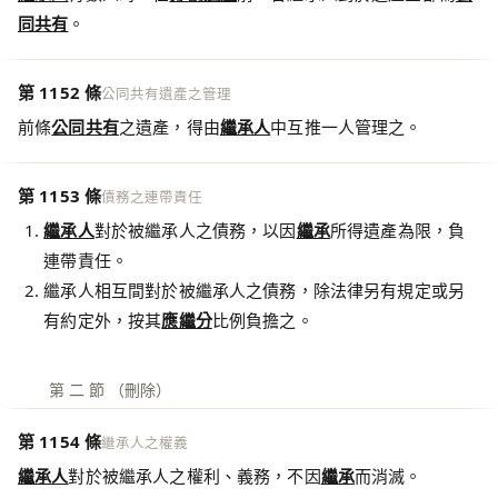
同共有
。
第 1152 條
公同共有遺產之管理
前條
公同共有
之遺產，得由
繼承人
中互推一人管理之。
第 1153 條
債務之連帶責任
繼承人
對於被繼承人之債務，以因
繼承
所得遺產為限，負
連帶責任。
繼承人相互間對於被繼承人之債務，除法律另有規定或另
有約定外，按其
應繼分
比例負擔之。
第 二 節 （刪除）
第 1154 條
繼承人之權義
繼承人
對於被繼承人之權利、義務，不因
繼承
而消滅。