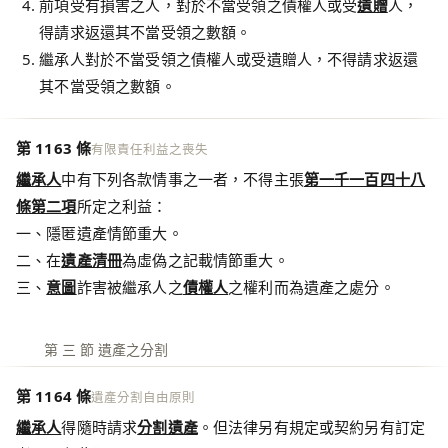
前項受有損害之人，對於不當受領之債權人或受
遺贈
人，
得請求返還其不當受領之數額。
繼承人對於不當受領之債權人或受遺贈人，不得請求返還
其不當受領之數額。
第 1163 條
有限責任利益之喪失
繼承人
中有下列各款情事之一者，不得主張
第一千一百四十八
條第二項
所定之利益：
一、隱匿遺產情節重大。
二、在
遺產清冊
為虛偽之記載情節重大。
三、
意圖
詐害被繼承人之
債權人
之權利而為遺產之處分。
第 三 節 遺產之分割
第 1164 條
遺產分割自由原則
繼承人
得隨時請求
分割遺產
。但法律另有規定或契約另有訂定