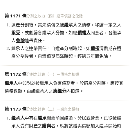
第 1171 條
分割之效力（四）連帶債務之免除
遺產分割後，其未清償之被
繼承人
之債務，移歸一定之人
承受
，或劃歸各繼承人分擔，如經
債權人
同意者，各繼承
人
免除
連帶責任。
繼承人之連帶責任，自遺產分割時起，如
債權
清償期在遺
產分割後者，自清償期屆滿時起，經過五年而免除。
第 1172 條
分割之計算（一）－債務之扣還
繼承人
中如對於被繼承人負有債務者，於遺產分割時，應按其
債務數額，由該繼承人之
應繼分
內扣還。
第 1173 條
分割之計算（二）－贈與之歸扣
繼承人
中有在
繼承
開始前因結婚、分居或營業，已從被繼
承人受有財產之
贈與
者，應將該贈與價額加入繼承開始時