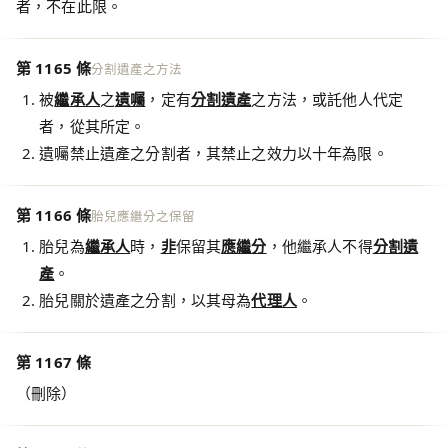
者，不在此限。
第 1165 條
分割遺產之方法
被
繼承人
之
遺囑
，定有
分割遺產
之方法，或託他人代定
者，從其所定。
遺囑禁止遺產之分割者，其禁止之效力以十年為限。
第 1166 條
胎兒應繼分之保留
胎兒為
繼承人
時，
非
保留其
應繼分
，他繼承人不得
分割遺
產
。
胎兒關於遺產之分割，以其母為
代理人
。
第 1167 條
（刪除）