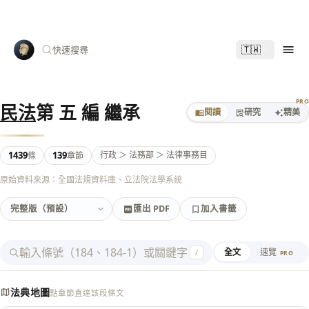
🇹🇼
快速搜尋
PR
民法
第 五 編 繼承
閱讀
研究
精美
1439
139
行政 ＞ 法務部 ＞ 法律事務目
條
章節
原始資料來源：全國法規資料庫、立法院法學系統
匯出 PDF
加入書籤
加入書籤
匯出 PDF
全文
速覽
/
PRO
法典地圖
點章節直達該段條文