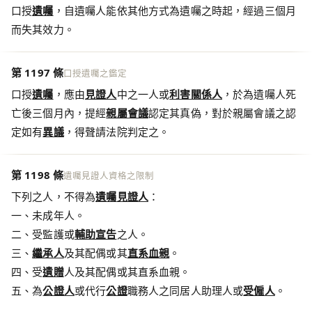
口授
遺囑
，自遺囑人能依其他方式為遺囑之時起，經過三個月
而失其效力。
第 1197 條
口授遺囑之鑑定
口授
遺囑
，應由
見證人
中之一人或
利害關係人
，於為遺囑人死
亡後三個月內，提經
親屬會議
認定其真偽，對於親屬會議之認
定如有
異議
，得聲請法院判定之。
第 1198 條
遺囑見證人資格之限制
下列之人，不得為
遺囑
見證人
：
一、未成年人。
二、受監護或
輔助宣告
之人。
三、
繼承人
及其配偶或其
直系血親
。
四、受
遺贈
人及其配偶或其直系血親。
五、為
公證人
或代行
公證
職務人之同居人助理人或
受僱人
。