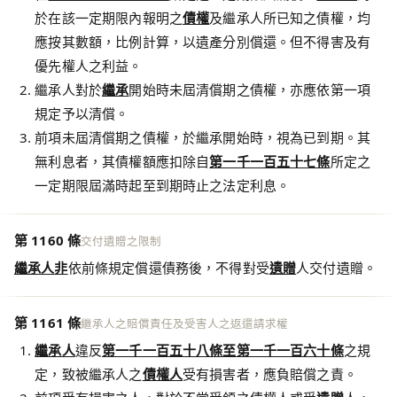
於在該一定期限內報明之
債權
及繼承人所已知之債權，均
應按其數額，比例計算，以遺產分別償還。但不得害及有
優先權人之利益。
繼承人對於
繼承
開始時未屆清償期之債權，亦應依第一項
規定予以清償。
前項未屆清償期之債權，於繼承開始時，視為已到期。其
無利息者，其債權額應扣除自
第一千一百五十七條
所定之
一定期限屆滿時起至到期時止之法定利息。
第 1160 條
交付遺贈之限制
繼承人
非
依前條規定償還債務後，不得對受
遺贈
人交付遺贈。
第 1161 條
繼承人之賠償責任及受害人之返還請求權
繼承人
違反
第一千一百五十八條至第一千一百六十條
之規
定，致被繼承人之
債權人
受有損害者，應負賠償之責。