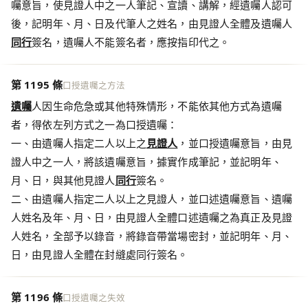
囑意旨，使見證人中之一人筆記、宣讀、講解，經遺囑人認可
後，記明年、月、日及代筆人之姓名，由見證人全體及遺囑人
同行
簽名，遺囑人不能簽名者，應按指印代之。
第 1195 條
口授遺囑之方法
遺囑
人因生命危急或其他特殊情形，不能依其他方式為遺囑
者，得依左列方式之一為口授遺囑：
一、由遺囑人指定二人以上之
見證人
，並口授遺囑意旨，由見
證人中之一人，將該遺囑意旨，據實作成筆記，並記明年、
月、日，與其他見證人
同行
簽名。
二、由遺囑人指定二人以上之見證人，並口述遺囑意旨、遺囑
人姓名及年、月、日，由見證人全體口述遺囑之為真正及見證
人姓名，全部予以錄音，將錄音帶當場密封，並記明年、月、
日，由見證人全體在封縫處同行簽名。
第 1196 條
口授遺囑之失效