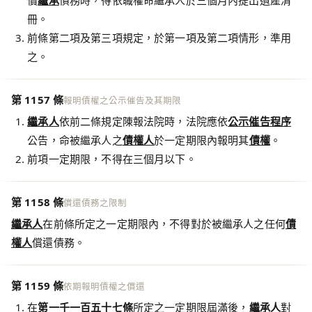
償
繼承
債務時，得依職權命繼承人於三個月內提出遺產清
冊。
前條第二項及第三項規定，於第一項及第二項情形，準用
之。
第 1157 條
報明債權之公示催告及其期限
繼承人
依前二條規定陳報法院時，法院應依
公示催告程序
公告，命被繼承人之
債權人
於一定期限內報明其
債權
。
前項一定期限，不得在三個月以下。
第 1158 條
償還債務之限制
繼承人
在前條所定之一定期限內，不得對於被繼承人之任何
債
權人
償還債務。
第 1159 條
依期報明債權之償還
在
第一千一百五十七條
所定之一定期限屆滿後，
繼承人
對