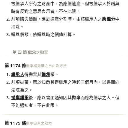
被繼承人所有之財產中，為應繼遺產。但被繼承人於贈與
時有反對之意思表示者，不在此限。
前項贈與價額，應於遺產分割時，由該繼承人之
應繼分
中
扣除。
贈與價額，依贈與時之價值計算。
第 四 節 繼承之拋棄
第 1174 條
繼承權拋棄之自由及方法
繼承人
得拋棄其
繼承
權。
前項拋棄，應於知悉其得繼承之時起三個月內，以書面向
法院為之。
拋棄繼承
後，應以書面通知因其拋棄而應為繼承之人。但
不能通知者，不在此限。
第 1175 條
繼承拋棄之效力