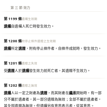
第 三 節 效力
第 1199 條
遺囑生效期
遺囑
自遺囑人死亡時發生效力。
第 1200 條
附停止條件遺贈之生效期
遺囑
所定
遺贈
，附有停止條件者，自條件成就時，發生效力。
第 1201 條
遺贈之失效
受
遺贈
人於
遺囑
發生效力前死亡者，其遺贈不生效力。
第 1202 條
遺贈之無效
遺囑
人以一定之財產為
遺贈
，而其財產在
繼承
開始時，有一部
分不屬於遺產者，其一部分遺贈為無效；全部不屬於遺產者，
其全部遺贈為無效。但遺囑另有意思表示者，從其意思。