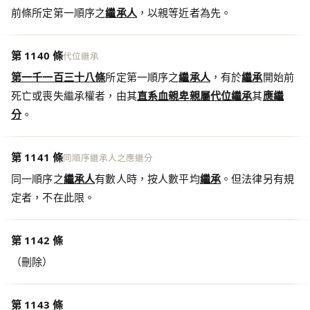
前條所定第一順序之
繼承人
，以親等近者為先。
第 1140 條
代位繼承
第一千一百三十八條
所定第一順序之
繼承人
，有於
繼承
開始前
死亡或喪失繼承權者，由其
直系血親卑親屬
代位繼承
其
應繼
分
。
第 1141 條
同順序繼承人之應繼分
同一順序之
繼承人
有數人時，按人數平均
繼承
。但法律另有規
定者，不在此限。
第 1142 條
（刪除）
第 1143 條