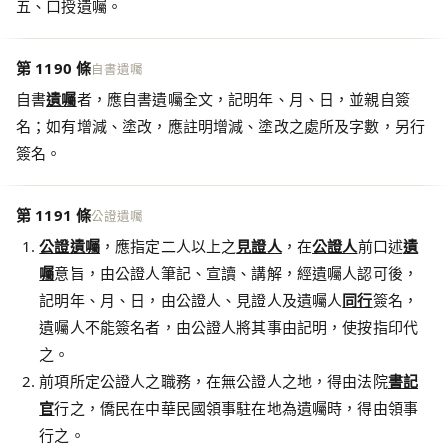
五、口授遺囑。
第 1190 條
自書遺囑
自書
遺囑
者，應自書遺囑全文，記明年、月、日，並親自簽
名；如有增減、塗改，應註明增減、塗改之處所及字數，另行
簽名。
第 1191 條
公證遺囑
公證遺囑
，應指定二人以上之
見證人
，在
公證人
前口述
遺
囑
意旨，由公證人筆記、宣讀、講解，經遺囑人認可後，
記明年、月、日，由公證人、見證人及遺囑人
同行
簽名，
遺囑人不能簽名者，由公證人將其事由記明，使按指印代
之。
前項所定公證人之職務，在無公證人之地，得由法院
書記
官
行之，僑民在中華民國領事駐在地為遺囑時，得由領事
行之。