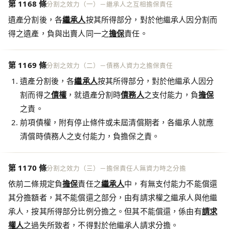
第 1168 條
分割之效力（一）－繼承人之互相擔保責任
遺產分割後，各
繼承人
按其所得部分，對於他繼承人因分割而
得之遺產，負與出賣人同一之
擔保
責任。
第 1169 條
分割之效力（二）－債務人資力之擔保責任
遺產分割後，各
繼承人
按其所得部分，對於他繼承人因分
割而得之
債權
，就遺產分割時
債務人
之支付能力，負
擔保
之責。
前項債權，附有停止條件或未屆清償期者，各繼承人就應
清償時債務人之支付能力，負擔保之責。
第 1170 條
分割之效力（三）－擔保責任人無資力時之分擔
依前二條規定負
擔保
責任之
繼承人
中，有無支付能力不能償還
其分擔額者，其不能償還之部分，由有請求權之繼承人與他繼
承人，按其所得部分比例分擔之。但其不能償還，係由有
請求
權人
之過失所致者，不得對於他繼承人請求分擔。