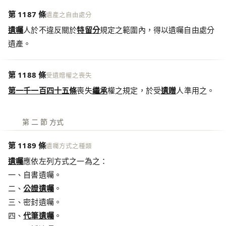
第 1187 條
遺產之自由處分
遺囑
人於不違反關於
特留分
規定之範圍內，得以遺囑自由處分
遺產。
第 1188 條
受遺贈權之喪失
第一千一百四十五條
喪失
繼承
權之規定，於受
遺贈
人準用之。
第 二 節 方式
第 1189 條
遺囑方式之種類
遺囑
應依左列方式之一為之：
一、自書遺囑。
二、
公證遺囑
。
三、密封遺囑。
四、
代筆遺囑
。