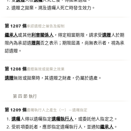
遺贈之拋棄，溯及遺囑人死亡時發生效力。
第 1207 條
承認遺贈之催告及擬制
繼承人
或其他
利害關係人
，得定相當期限，請求受
遺贈
人於期
限內為承認遺
贈與
否之表示；期限屆滿，尚無表示者，視為承
認遺贈。
第 1208 條
遺贈無效或拋棄之效果
遺贈
無效或拋棄時，其遺贈之財產，仍屬於遺產。
第 四 節 執行
第 1209 條
遺囑執行人之產生（一）－遺囑指定
遺囑
人得以遺囑指定
遺囑執行人
，或委託他人指定之。
受前項委託者，應即指定遺囑執行人，並通知
繼承人
。