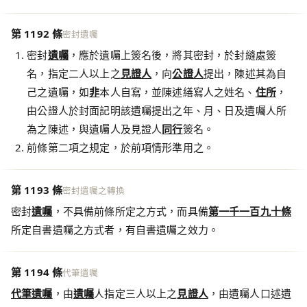
第 1192 條
密封遺囑
密封
遺囑
，應於遺囑上簽名後，將其密封，於封縫處簽
名，指定二人以上之
見證人
，向
公證人
提出，陳述其為自
己之遺囑，如
非
本人自寫，並陳述繕寫人之姓名、
住所
，
由公證人於封面記明該遺囑提出之年、月、日及遺囑人所
為之陳述，與遺囑人及見證人
同行
簽名。
前條第二項之規定，於前項情形準用之。
第 1193 條
密封遺囑之轉換
密封
遺囑
，不具備前條所定之方式，而具備
第一千一百九十條
所定自書遺囑之方式者，有自書遺囑之效力。
第 1194 條
代筆遺囑
代筆遺囑
，由
遺囑
人指定三人以上之
見證人
，由遺囑人口述遺