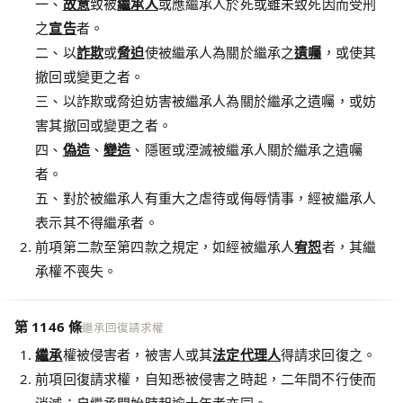
一、
故意
致被
繼承人
或應繼承人於死或雖未致死因而受刑
之
宣告
者。
二、以
詐欺
或
脅迫
使被繼承人為關於繼承之
遺囑
，或使其
撤回或變更之者。
三、以詐欺或脅迫妨害被繼承人為關於繼承之遺囑，或妨
害其撤回或變更之者。
四、
偽造
、
變造
、隱匿或湮滅被繼承人關於繼承之遺囑
者。
五、對於被繼承人有重大之虐待或侮辱情事，經被繼承人
表示其不得繼承者。
前項第二款至第四款之規定，如經被繼承人
宥恕
者，其繼
承權不喪失。
第 1146 條
繼承回復請求權
繼承
權被侵害者，被害人或其
法定代理人
得請求回復之。
前項回復請求權，自知悉被侵害之時起，二年間不行使而