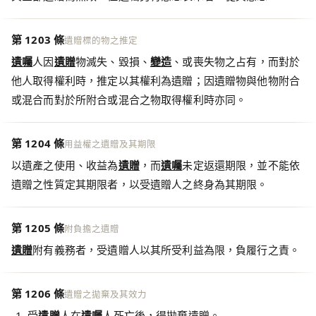
第 1203 條
遺贈標的物之推定
遺囑
人因
遺贈
物滅失、毀損、
變造
、或喪失物之占有，而對於
他人取得權利時，推定以其權利為遺贈；因遺贈物與他物附合
或混合而對於所附合或混合之物取得權利時亦同。
第 1204 條
用益權之遺贈及其期限
以遺產之使用、收益為
遺贈
，而
遺囑
未定返還期限，並不能依
遺贈之性質定其期限者，以受遺贈人之終身為其期限。
第 1205 條
附負擔之遺贈
遺贈
附有義務者，受遺贈人以其所受利益為限，負履行之責。
第 1206 條
遺贈之拋棄及其效力
受
遺贈
人在
遺囑
人死亡後，得拋棄遺贈。