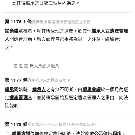
悉其得繼承之日起三個月內為之。
第 1176-1 條
拋棄繼承權者繼續管理遺產之義務
拋棄繼承
權者，就其所管理之遺產，於其他
繼承人
或
遺產管理
人
開始管理前，應與處理自己事務為同一之注意，繼續管理
之。
第 五 節 無人承認之繼承
第 1177 條
遺產管理人之選定及報明
繼承
開始時，
繼承人
之有無不明者，由
親屬會議
於一個月內選
定
遺產管理人
，並將繼承開始及選定遺產管理人之事由，向法
院報明。
第 1178 條
搜索繼承人之公示催告與選任遺產管理人
親屬會議
依前條規定為報明後，法院應依
公示催告程序
，