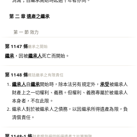
消滅；自繼承開始時起逾十年者亦同。
第 二 章 遺產之繼承
第 一 節 效力
第 1147 條
繼承之開始
繼承
，因被
繼承人
死亡而開始。
第 1148 條
概括繼承之有限責任
繼承人
自
繼承
開始時，除本法另有規定外，
承受
被繼承人
財產上之一切權利、義務。但權利、義務專屬於被繼承人
本身者，不在此限。
繼承人對於被繼承人之債務，以因繼承所得遺產為限，負
清償責任。
第 1148-1 條
財產贈與視同所得遺產之計算期限