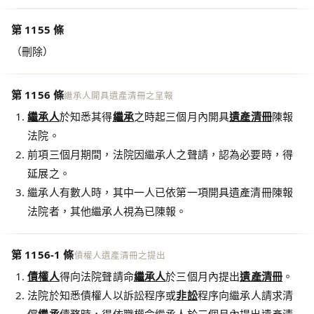
第 1155 條
（刪除）
第 1156 條
繼承人開具遺產清冊之呈報
繼承人
於知悉其得
繼承
之時起三個月內開具
遺產清冊
陳報
法院。
前項三個月期間，法院因繼承人之聲請，認為必要時，得
延展之。
繼承人有數人時，其中一人已依第一項開具遺產清冊陳報
法院者，其他繼承人視為已陳報。
第 1156-1 條
債權人遺產清冊之提出
債權人
得向法院聲請命
繼承人
於三個月內提出
遺產清冊
。
法院於知悉債權人以訴訟程序或
非訟
程序向繼承人請求清