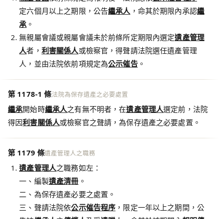
定六個月以上之期限，公告
繼承人
，命其於期限內承認
繼
承
。
無親屬會議或親屬會議未於前條所定期限內選定
遺產管理
人
者，
利害關係人
或檢察官，得聲請法院選任遺產管理
人，並由法院依前項規定為
公示催告
。
第 1178-1 條
法院為保存遺產之必要處置
繼承
開始時
繼承人
之有無不明者，在
遺產管理人
選定前，法院
得因
利害關係人
或檢察官之聲請，為保存遺產之必要處置。
第 1179 條
遺產管理人之職務
遺產管理人
之職務如左：
一、編製
遺產清冊
。
二、為保存遺產必要之處置。
三、聲請法院依
公示催告程序
，限定一年以上之期間，公