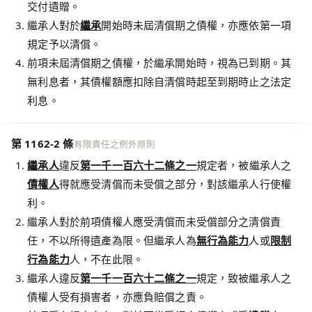
交付遺贈。
繼承人對於
繼承
開始時未屆清償期之債權，亦應依第一項
規定予以清償。
前項未屆清償期之債權，於繼承開始時，視為已到期。其
無利息者，其債權額應扣除自清償時起至到期時止之法定
利息。
第 1162-2 條
有限責任之例外原則
繼承人
違反
第一千一百六十二條之一
規定者，被繼承人之
債權人
得就應受清償而未受償之部分，對該繼承人行使權
利。
繼承人對於前項債權人應受清償而未受償部分之清償責
任，不以所得遺產為限。但繼承人為
無行為能力
人或
限制
行為能力
人，不在此限。
繼承人違反
第一千一百六十二條之一
規定，致被繼承人之
債權人受有損害者，亦應負賠償之責。