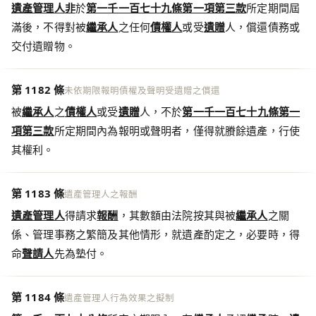
遺產管理人
非
於
第一千一百七十九條第一項第三款
所定期間屆
滿後，不得對被
繼承人
之任何
債權人
或受
遺贈
人，償還債務或
交付遺贈物。
第 1182 條
未依期限報明債權及聲明受遺贈之償還
被
繼承人
之
債權人
或受
遺贈
人，不於
第一千一百七十九條第一
項第三款
所定期間內為報明或聲明者，僅得就賸餘遺產，行使
其權利。
第 1183 條
遺產管理人之報酬
遺產管理人
得請求
報酬
，其數額由法院按其與被
繼承人
之關
係、管理事務之繁簡及其他情形，就遺產酌定之，必要時，得
命
聲請人
先為墊付。
第 1184 條
遺產管理人行為效果之擬制