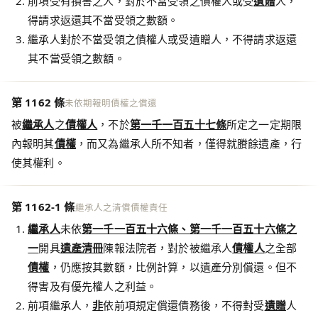
前項受有損害之人，對於不當受領之債權人或受
遺贈
人，
得請求返還其不當受領之數額。
繼承人對於不當受領之債權人或受遺贈人，不得請求返還
其不當受領之數額。
第 1162 條
未依期報明債權之償還
被
繼承人
之
債權人
，不於
第一千一百五十七條
所定之一定期限
內報明其
債權
，而又為繼承人所不知者，僅得就賸餘遺產，行
使其權利。
第 1162-1 條
繼承人之清償債權責任
繼承人
未依
第一千一百五十六條、第一千一百五十六條之
一
開具
遺產清冊
陳報法院者，對於被繼承人
債權人
之全部
債權
，仍應按其數額，比例計算，以遺產分別償還。但不
得害及有優先權人之利益。
前項繼承人，
非
依前項規定償還債務後，不得對受
遺贈
人