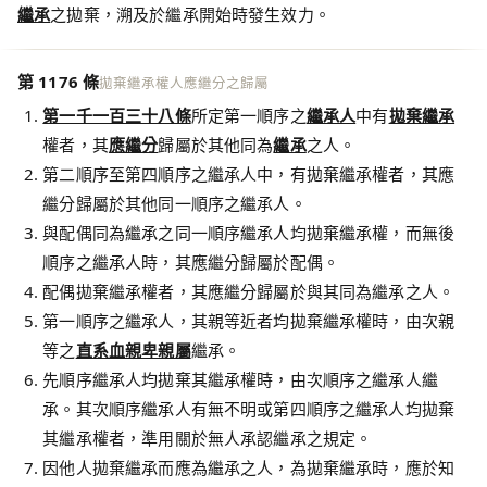
繼承
之拋棄，溯及於繼承開始時發生效力。
第 1176 條
拋棄繼承權人應繼分之歸屬
第一千一百三十八條
所定第一順序之
繼承人
中有
拋棄繼承
權者，其
應繼分
歸屬於其他同為
繼承
之人。
第二順序至第四順序之繼承人中，有拋棄繼承權者，其應
繼分歸屬於其他同一順序之繼承人。
與配偶同為繼承之同一順序繼承人均拋棄繼承權，而無後
順序之繼承人時，其應繼分歸屬於配偶。
配偶拋棄繼承權者，其應繼分歸屬於與其同為繼承之人。
第一順序之繼承人，其親等近者均拋棄繼承權時，由次親
等之
直系血親卑親屬
繼承。
先順序繼承人均拋棄其繼承權時，由次順序之繼承人繼
承。其次順序繼承人有無不明或第四順序之繼承人均拋棄
其繼承權者，準用關於無人承認繼承之規定。
因他人拋棄繼承而應為繼承之人，為拋棄繼承時，應於知