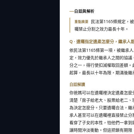
白話與解析
民法第1165條規定
重點摘要
囑禁止分割之效力最長十年。
Q · 遺囑指定遺產怎麼分，繼承
依民法第1165條第一項，被繼承
定，效力優先於繼承人之間的協議
分之一，得行使扣減權取回差額。
起算，最長以十年為限，期滿後繼
白話解讀
你爸媽可以在遺囑裡決定遺產怎麼
清楚「房子給老大、股票給老二、
為決定怎麼分。只要遺囑合法，繼
承人甚至可以在遺囑裡直接禁止分
看穿了子女的本性，怕他們一拿到
讓時間沖淡衝動。但這把鎖有期限，