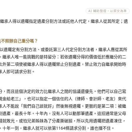
AI 輔助整理，以原文為準
，被繼承人得以遺囑指定遺產分割方法或託他人代定，繼承人從其所定；遺
人能不照辦自己重分嗎？
人以遺囑定有分割方法、或委託第三人代定分割方法者，繼承人應從其所
。繼承人唯一能挑戰的是特留分：若依遺囑分得的價值低於應繼分的二
此外第二項使被繼承人得以遺囑禁止分割遺產，禁止效力自繼承開始時
承人即可請求分割。
分，而且這個決定的效力比繼承人之間的協議還優先。他們可以自己寫
現金給老三」，也可以指定一個信任的人（律師、會計師、老友）來代
承人不能說「我們自己談就好」然後無視遺囑。更狠的是第二項：被繼
割遺產，最長十年。十年內，沒有人可以動那筆遺產。這招通常是父母
錢就敗光，或怕兄弟姊妹為了分產撕破臉，所以先用遺囑把遺產凍住，
十年一到，繼承人就可以依第1164條請求分割，誰也擋不住。