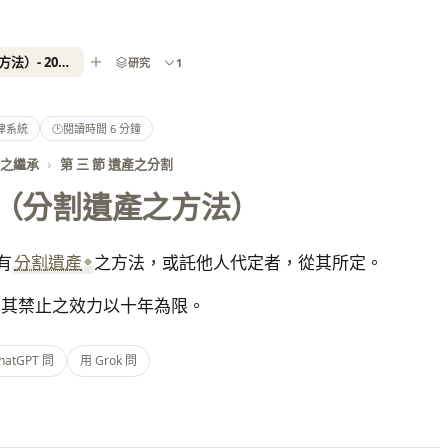
民法第 1165 條（分割遺產之方法）- 2026 最新全國法規資料庫
研究
1
律系統
🕑
閱讀時間 6 分鐘
產之繼承
›
第 三 節 遺產之分割
（分割遺產之方法）
有
分割遺產
之方法，或託他人代定者，從其所定。
，其禁止之效力以十年為限。
hatGPT 問
用 Grok 問