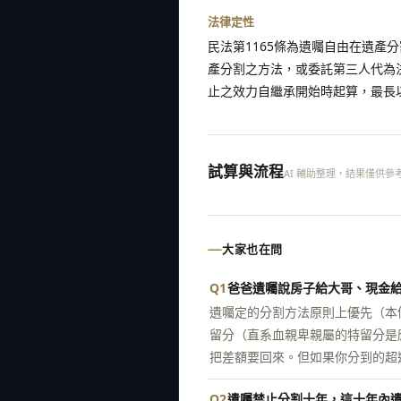
法律定性
民法第1165條為遺囑自由在遺產
產分割之方法，或委託第三人代為
止之效力自繼承開始時起算，最長
試算與流程
AI 輔助整理，結果僅供參
大家也在問
Q1
爸爸遺囑說房子給大哥、現金
遺囑定的分割方法原則上優先（本
留分（直系血親卑親屬的特留分是應
把差額要回來。但如果你分到的超
Q2
遺囑禁止分割十年，這十年內