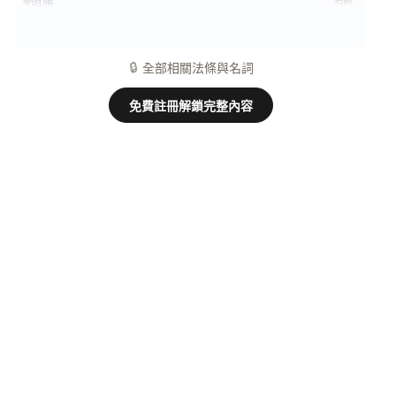
遺囑
名詞
分割遺產
名詞
🔒
全部相關法條與名詞
免費註冊解鎖完整內容