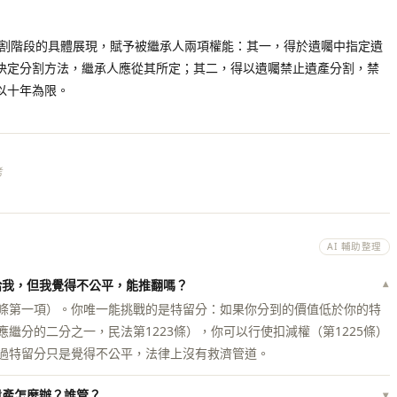
分割階段的具體展現，賦予被繼承人兩項權能：其一，得於遺囑中指定遺
決定分割方法，繼承人應從其所定；其二，得以遺囑禁止遺產分割，禁
以十年為限。
考
AI 輔助整理
給我，但我覺得不公平，能推翻嗎？
▾
條第一項）。你唯一能挑戰的是特留分：如果你分到的價值低於你的特
繼分的二分之一，民法第1223條），你可以行使扣減權（第1225條）
過特留分只是覺得不公平，法律上沒有救濟管道。
遺產怎麼辦？誰管？
▾