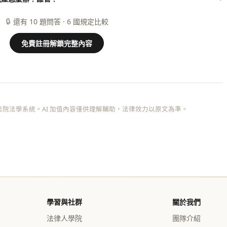
🔒
還有 10 題問答 · 6 國規定比較
免費註冊解鎖完整內容
院法學系統。AI 加值內容僅供理解輔助，法律效力以原文為準。
學習與社群
關於我們
法律人學院
團隊介紹