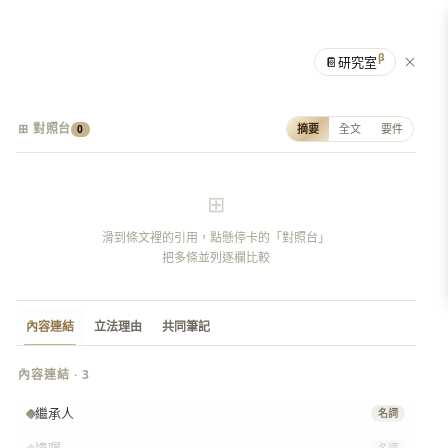
β
📔
研究室
⊞ 對照台
摘要
全文
要件
0
⊞
滑到條文裡的引用，點懸停卡的「對照台」
把多條並列逐欄比較
內容連結
立法理由
共同筆記
內容連結 · 3
繼承人
名詞