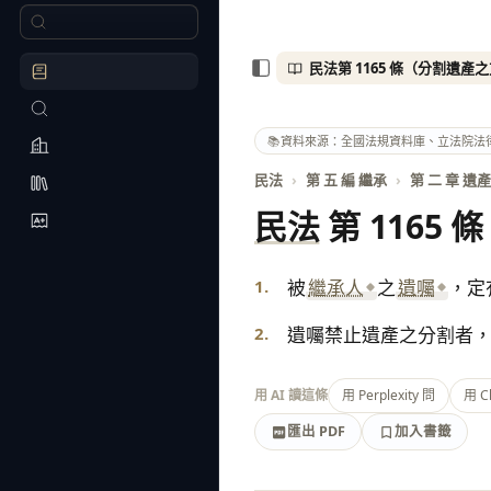
📚
資料來源：全國法規資料庫、立法院法
民法
›
第 五 編 繼承
›
第 二 章 遺
民法
第 1165 條
1.
被
繼承人
之
遺囑
，定
2.
遺囑禁止遺產之分割者
用 AI 讀這條
用 Perplexity 問
用 C
匯出 PDF
加入書籤
加入書籤
匯出 PDF