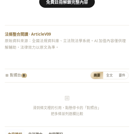
免費註冊解鎖完整內容
法條整合閱讀 · ArticleV09
原始資料來源：全國法規資料庫、立法院法學系統。AI 加值內容僅供理
解輔助，法律效力以原文為準。
⊞ 對照台
摘要
全文
要件
0
⊞
滑到條文裡的引用，點懸停卡的「對照台」
把多條並列逐欄比較