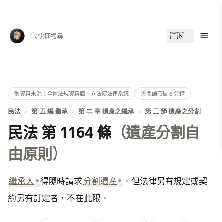
🇹🇼
快速搜尋
📚
資料來源：全國法規資料庫、立法院法律系統
🕑
閱讀時間 6 分鐘
民法
›
第 五 編 繼承
›
第 二 章 遺產之繼承
›
第 三 節 遺產之分割
民法
第 1164 條
（遺產分割自
由原則）
繼承人
得隨時請求
分割遺產
。但法律另有規定或契
約另有訂定者，不在此限。