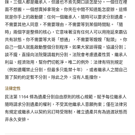
妹。三個人都是繼承人，但誰也不肯先開口談怎麼分。一個住在裡
面不想搬，一個想賣掉拿現金，你夾在中間不知道能怎麼辦。這條
就是你手上的啟動鍵：任何一個繼承人，隨時可以要求分割遺產，
不需要其他人同意，不需要理由，不需要等到某個時間點。「隨
時」兩個字是整條的核心，它意味著沒有任何人可以用拖延來霸佔
共有狀態。你不需要等大哥「想通」，不需要等嫂嫂「點頭」。你
自己一個人就能啟動整個分割程序。如果大家談得攏，協議分割；
談不攏，直接向法院聲請裁判分割。法院會考慮遺產性質、繼承人
利益、經濟效用，幫你們切乾淨。唯二的例外：法律有特別規定
（例如遺囑禁止分割，但最多只能禁十年），或者繼承人之間自己
簽了契約約定暫不分割。除此之外，沒有人能擋你。
法律定性
民法第 1164 條為遺產分割自由原則的核心規範，賦予每位繼承人
隨時請求分割遺產的權利，不受其他繼承人意願拘束；僅在法律另
有規定或繼承人以契約另訂時受限制，確立遺產共有為過渡狀態而
非永久安排。