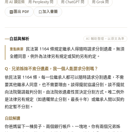
用 AI 讀這條
用 Perplexity 問
用 ChatGPT 問
用 Grok 問
匯出 PDF
加入書籤
加入書籤
匯出 PDF
白話與解析
AI 輔助整理，以原文為準
民法第 1164 條規定繼承人得隨時請求分割遺產，無須
重點摘要
全體同意，例外為法律另有規定或契約另有約定。
Q · 兄弟姊妹不肯分遺產，我一個人能要求分割嗎？
依民法第 1164 條，每一位繼承人都可以隨時請求分割遺產，不需
要其他繼承人同意，也不需要理由。談得攏就協議分割，談不攏就
向法院聲請裁判分割，由法院依遺產性質決定分割方式。唯二例外
是法律另有規定（如遺囑禁止分割，最長十年）或繼承人間以契約
約定暫不分割。
白話解讀
你爸媽留下一棟房子、兩個銀行帳戶、一塊地。你有兩個兄弟姊