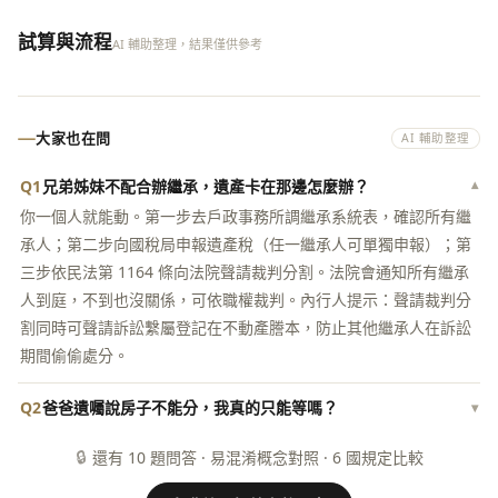
試算與流程
AI 輔助整理，結果僅供參考
大家也在問
AI 輔助整理
Q1
兄弟姊妹不配合辦繼承，遺產卡在那邊怎麼辦？
▾
你一個人就能動。第一步去戶政事務所調繼承系統表，確認所有繼
承人；第二步向國稅局申報遺產稅（任一繼承人可單獨申報）；第
三步依民法第 1164 條向法院聲請裁判分割。法院會通知所有繼承
人到庭，不到也沒關係，可依職權裁判。內行人提示：聲請裁判分
割同時可聲請訴訟繫屬登記在不動產謄本，防止其他繼承人在訴訟
期間偷偷處分。
Q2
爸爸遺囑說房子不能分，我真的只能等嗎？
▾
🔒
還有 10 題問答 · 易混淆概念對照 · 6 國規定比較