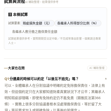
試算與流程
AI 輔助整理，結果僅供參考
🧮 本條試算
瑕疵損失金額
（元）
各繼承人所得部分比例
（%）
試算要素
各繼承人應分擔之擔保責任金額
試算結果僅供參考，實際期間受法定中斷／不完成等事由影響，個案請洽專業
人士。
大家也在問
AI 輔助整理
Q1
分遺產的時候可以約定「以後互不追究」嗎？
▾
可以。全體繼承人在分割協議中明確約定免除擔保責任，法律上有
效。但這個約定只在大家都知道財產真實狀況下才公平；某繼承人
明知瑕疵卻隱瞞，即使有免除約定仍不能免責（類推民法第366
條）。實務上很多分割協議書根本沒處理擔保責任，等於留了大
洞，簽前要求加入或明確免除，比事後吵架便宜。