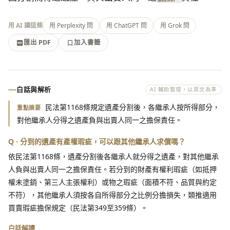
用 AI 讀這條
用 Perplexity 問
用 ChatGPT 問
用 Grok 問
匯出 PDF
加入書籤
加入書籤
匯出 PDF
白話與解析
AI 輔助整理，以原文為準
民法第1168條規定遺產分割後，各繼承人按所得部分，
重點摘要
對他繼承人分得之遺產負與出賣人同一之擔保責任。
Q · 分到的遺產有產權瑕疵，可以跟其他繼承人求償嗎？
依民法第1168條，遺產分割後各繼承人就分得之遺產，對其他繼承
人負與出賣人同一之擔保責任。若分到的財產有權利瑕疵（如抵押
權未塗銷、第三人主張權利）或物之瑕疵（面積不符、品質與約定
不符），其他繼承人須按各自所得部分之比例分擔損失，類推適用
買賣瑕疵擔保規定（民法第349至359條）。
白話解讀