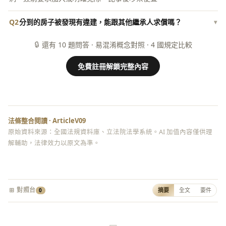
Q2
分到的房子被發現有違建，能跟其他繼承人求償嗎？
▾
🔒
還有 10 題問答 · 易混淆概念對照 · 4 國規定比較
免費註冊解鎖完整內容
法條整合閱讀 · ArticleV09
原始資料來源：全國法規資料庫、立法院法學系統。AI 加值內容僅供理
解輔助，法律效力以原文為準。
⊞ 對照台
摘要
全文
要件
0