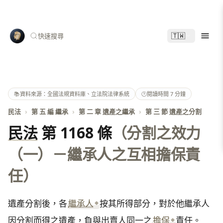
🇹🇼
快速搜尋
📚
資料來源：全國法規資料庫、立法院法律系統
🕑
閱讀時間 7 分鐘
民法
›
第 五 編 繼承
›
第 二 章 遺產之繼承
›
第 三 節 遺產之分割
民法
第 1168 條
（分割之效力
（一）－繼承人之互相擔保責
任）
遺產分割後，各
繼承人
按其所得部分，對於他繼承人
因分割而得之遺產，負與出賣人同一之
擔保
責任。