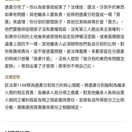
遺產分完了，你以為故事就結束了？法律說：還沒。分到手的東西
如果有問題，其他繼承人要負責。這條把遺產分割當成一場「買
賣」來處理：你分到的那間房子，其他兄弟姊妹等於是「賣方」，
他們要擔保這間房子沒有產權瑕疵、沒有第三人跑出來主張權利。
如果你分到的土地後來被發現有設定抵押權沒塗銷，或者面積跟協
議書上寫的不一樣，其他繼承人必須按照他們各自分到的比例，對
你負擔保責任。這不是道義問題，是法律義務。多數家庭在分遺產
的時候只想著「我拿什麼」，沒有人想到「我分到的東西有問題怎
麼辦」。等到出事了才發現，原來你不用自己扛。
法律定性
民法第1168條為遺產分割效力的核心規範，將遺產分割擬制為繼承
人間的相互買賣：各繼承人就分得之遺產，對其他繼承人負與出賣
人相同之權利瑕疵及物之瑕疵擔保責任，並按各自所得部分之比例
分擔，類推適用買賣擔保責任之相關規定。