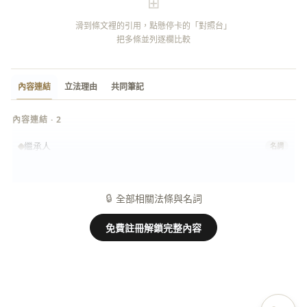
⊞
滑到條文裡的引用，點懸停卡的「對照台」
把多條並列逐欄比較
內容連結
立法理由
共同筆記
內容連結 · 2
繼承人
名詞
擔保
名詞
🔒
全部相關法條與名詞
免費註冊解鎖完整內容