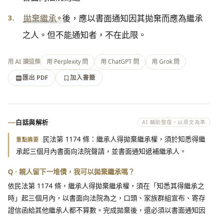
3.
拋棄繼承
後，應以書面通知因其拋棄而應為繼承
之人。但不能通知者，不在此限。
用 AI 讀這條
用 Perplexity 問
用 ChatGPT 問
用 Grok 問
匯出 PDF
加入書籤
加入書籤
匯出 PDF
白話與解析
AI 輔助整理，以原文為準
民法第 1174 條：繼承人得拋棄繼承權，須於知悉得繼
重點摘要
承起三個月內書面向法院聲請，並書面通知遞補繼承人。
Q · 親人留下一堆債，我可以拋棄繼承嗎？
依民法第 1174 條，繼承人得拋棄繼承權，須在「知悉其得繼承之
時」起三個月內，以書面向法院為之，口頭、家族群組宣布、寄存
證信函給其他繼承人都不算數。完成拋棄後，還必須以書面通知因