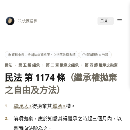
🇹🇼
快速搜尋
📚
資料來源：全國法規資料庫、立法院法律系統
🕑
閱讀時間 6 分鐘
民法
›
第 五 編 繼承
›
第 二 章 遺產之繼承
›
第 四 節 繼承之拋棄
民法
第 1174 條
（繼承權拋棄
之自由及方法）
1.
繼承人
得拋棄其
繼承
權。
2.
前項拋棄，應於知悉其得繼承之時起三個月內，以
書面向法院為之。