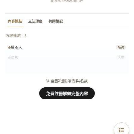
把多條並列逐欄比較
內容連結
立法理由
共同筆記
內容連結 · 3
繼承人
名詞
繼承
名詞
拋棄繼承
名詞
🔒
全部相關法條與名詞
免費註冊解鎖完整內容