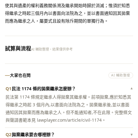
使其與遺產的權利義務關係溯及繼承開始時歸於消滅；惟須於知悉
得繼承之時起三個月內以書面向法院為之，並以書面通知因其拋棄
而應為繼承之人，屬要式且設有除斥期間的單獨行為。
試算與流程
AI 輔助整理，結果僅供參考
大家也在問
AI 輔助整理
Q1
民法 1174 條的拋棄繼承怎麼辦？
▾
民法第 1174 條規定繼承人得拋棄其繼承權。前項拋棄,應於知悉其
得繼承之時起 3 個月內,以書面向法院為之。拋棄繼承後,並以書面
通知因其拋棄而應為繼承之人。但不能通知者,不在此限。完整條文
與聲請書範本見 lawplayer.com/article/civil-1174。
Q2
拋棄繼承要去哪裡辦？
▾