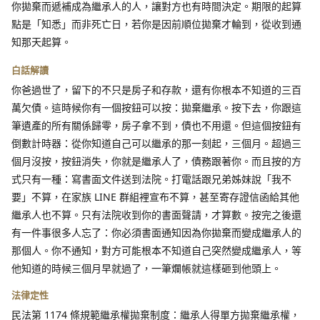
你拋棄而遞補成為繼承人的人，讓對方也有時間決定。期限的起算
點是「知悉」而非死亡日，若你是因前順位拋棄才輪到，從收到通
知那天起算。
白話解讀
你爸過世了，留下的不只是房子和存款，還有你根本不知道的三百
萬欠債。這時候你有一個按鈕可以按：拋棄繼承。按下去，你跟這
筆遺產的所有關係歸零，房子拿不到，債也不用還。但這個按鈕有
倒數計時器：從你知道自己可以繼承的那一刻起，三個月。超過三
個月沒按，按鈕消失，你就是繼承人了，債務跟著你。而且按的方
式只有一種：寫書面文件送到法院。打電話跟兄弟姊妹說「我不
要」不算，在家族 LINE 群組裡宣布不算，甚至寄存證信函給其他
繼承人也不算。只有法院收到你的書面聲請，才算數。按完之後還
有一件事很多人忘了：你必須書面通知因為你拋棄而變成繼承人的
那個人。你不通知，對方可能根本不知道自己突然變成繼承人，等
他知道的時候三個月早就過了，一筆爛帳就這樣砸到他頭上。
法律定性
民法第 1174 條規範繼承權拋棄制度：繼承人得單方拋棄繼承權，