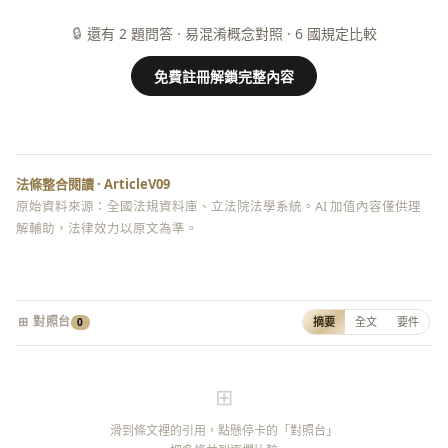
🔒
還有 2 題問答 · 易混淆概念對照 · 6 國規定比較
免費註冊解鎖完整內容
法條整合閱讀 · ArticleV09
原始資料來源：全國法規資料庫、立法院法學系統。AI 加值內容僅供理
解輔助，法律效力以原文為準。
⊞ 對照台
摘要
全文
要件
0
⊞
滑到條文裡的引用，點懸停卡的「對照台」