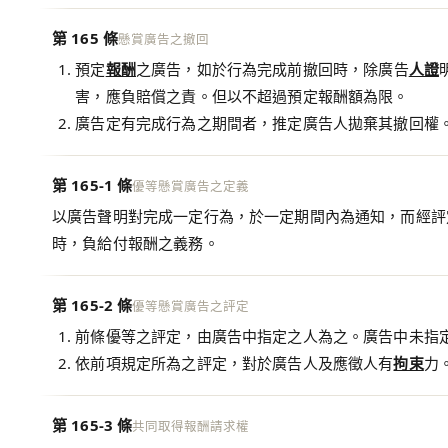
第 165 條
懸賞廣告之撤回
預定
報酬
之廣告，如於行為完成前撤回時，除廣告
人證
害，應負賠償之責。但以不超過預定報酬額為限。
廣告定有完成行為之期間者，推定廣告人拋棄其撤回權
第 165-1 條
優等懸賞廣告之定義
以廣告聲明對完成一定行為，於一定期間內為通知，而經評
時，負給付報酬之義務。
第 165-2 條
優等懸賞廣告之評定
前條優等之評定，由廣告中指定之人為之。廣告中未指
依前項規定所為之評定，對於廣告人及應徵人有
拘束
力
第 165-3 條
共同取得報酬請求權