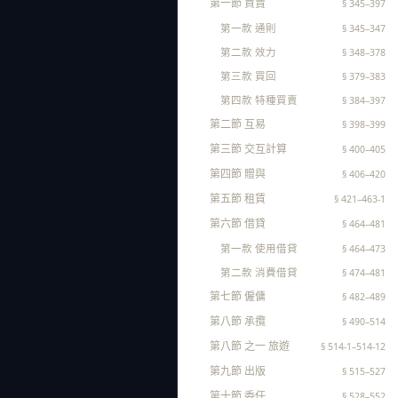
第一節 買賣
§ 345–397
第一款 通則
§ 345–347
第二款 效力
§ 348–378
第三款 買回
§ 379–383
第四款 特種買賣
§ 384–397
第二節 互易
§ 398–399
第三節 交互計算
§ 400–405
第四節 贈與
§ 406–420
第五節 租賃
§ 421–463-1
第六節 借貸
§ 464–481
第一款 使用借貸
§ 464–473
第二款 消費借貸
§ 474–481
第七節 僱傭
§ 482–489
第八節 承攬
§ 490–514
第八節 之一 旅遊
§ 514-1–514-12
第九節 出版
§ 515–527
第十節 委任
§ 528–552