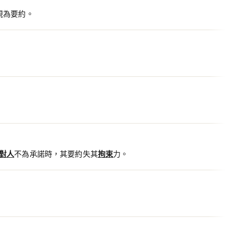
視為要約。
對人
不為承諾時，其要約失其
拘束
力。