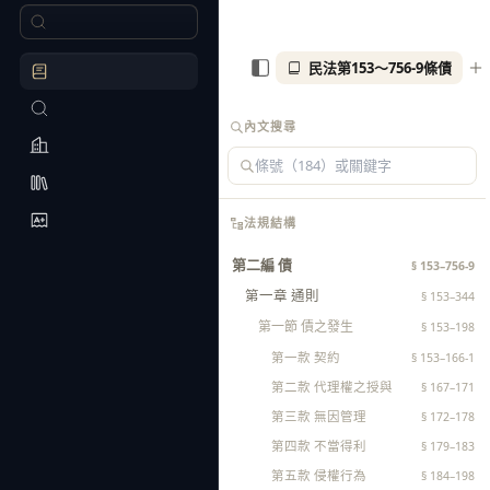
民法第153～756-9條債
內文搜尋
法規結構
第二編 債
§ 153–756-9
第一章 通則
§ 153–344
第一節 債之發生
§ 153–198
第一款 契約
§ 153–166-1
第二款 代理權之授與
§ 167–171
第三款 無因管理
§ 172–178
第四款 不當得利
§ 179–183
第五款 侵權行為
§ 184–198