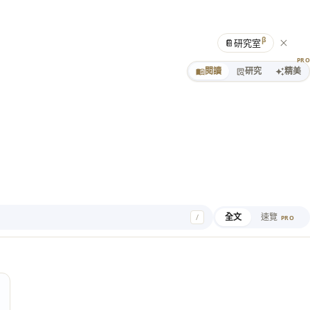
β
📔
研究室
PR
閱讀
研究
精美
全文
速覽
/
PRO