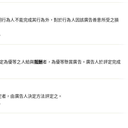
明行為人不能完成其行為外，對於行為人因該廣告善意所受之損
。
定為優等之人給與
報酬
者，為優等懸賞廣告。廣告人於評定完成
定者，由廣告人決定方法評定之。
。