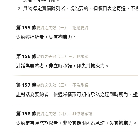
思者，不在此限。
貨物標定賣價陳列者，視為要約。但價目表之寄送，不
第 155 條
要約之失效（一）－拒絕要約
要約經拒絕者，失其
拘束
力。
第 156 條
要約之失效（二）－非即承諾
對話為要約者，
非
立時承諾，即失其
拘束
力。
第 157 條
要約之失效（三）－不為承諾
非
對話為要約者，依通常情形可期待承諾之達到時期內，
相
第 158 條
要約之失效（四）－非依限承諾
要約定有承諾期限者，
非
於其期限內為承諾，失其
拘束
力。