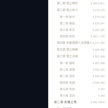
第二節 債之標的
§ 199–218-1
第三節 債之效力
§ 219–270
第一款 給付
§ 219–228
第二款 遲延
§ 229–241
第三款 保全
§ 242–245
第四款 契約
§ 245-1–270
第四節 多數債務人及債權人
§ 271–293
第五節 債之移轉
§ 294–306
第六節 債之消滅
§ 307–344
第一款 通則
§ 307–308
第二款 清償
§ 309–325
第三款 提存
§ 326–333
第四款 抵銷
§ 334–342
第五款 免除
§ 343
第六款 混同
§ 344
第二章 各種之債
§ 345–756-9