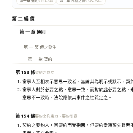
第一章 通則
第二章 各種之債
§ 153–344
§ 345–756-9
第 二 編 債
第 一 章 通則
第 一 節 債之發生
第 一 款 契約
第 153 條
契約之成立
當事人互相表示意思一致者，無論其為明示或默示，契
當事人對於必要之點，意思一致，而對於
非
必要之點，
意思不一致時，法院應依其事件之性質定之。
第 154 條
要約之拘束力、要約引誘
契約之要約人，因要約而受
拘束
。但要約當時預先聲明