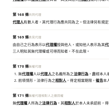
第 168 條
共同代理
代理人
有數人者，其代理行為應共同為之。但法律另有規定
第 169 條
表見代理
由自己之行為表示以
代理權
授與他人，或知他人表示為其
代
三人明知其無代理權或可得而知者，不在此限。
第 170 條
無權代理
無
代理權
人以
代理人
之名義所為之
法律行為
，
非
經本人
前項情形，法律行為之
相對人
，得定相當期限，
催告
本
第 171 條
無權代理相對人之撤回權
無
代理權
人所為之
法律行為
，其
相對人
於本人未承認前，得