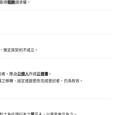
取得
報酬
請求權。
，推定其契約不成立。
的者，應由
公證人
作成
公證書
。
權之移轉、設定或變更而完成登記者，仍為有效。
對之為代理行為之
第三人
，以意思表示為之。