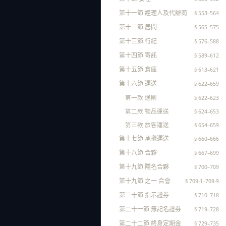
第十一節 經理人及代辦商
§ 553–564
第十二節 居間
§ 565–575
第十三節 行紀
§ 576–588
第十四節 寄託
§ 589–612
第十五節 倉庫
§ 613–621
第十六節 運送
§ 622–659
第一款 通則
§ 622–623
第二款 物品運送
§ 624–653
第三款 旅客運送
§ 654–659
第十七節 承攬運送
§ 660–666
第十八節 合夥
§ 667–699
第十九節 隱名合夥
§ 700–709
第十九節 之一 合會
§ 709-1–709-9
第二十節 指示證券
§ 710–718
第二十一節 無記名證券
§ 719–728
第二十二節 終身定期金
§ 729–735