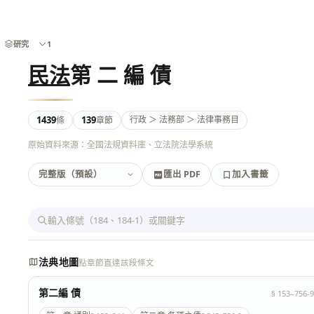
研究
1
民法
第 二 編 債
1439
139
行政 ＞ 法務部 ＞ 法律事務目
條
章節
原始資料來源：全國法規資料庫、立法院法學系統
匯出 PDF
加入書籤
加入書籤
匯出 PDF
法典地圖
點章節直達該段條文
第二編 債
§ 153–756-9