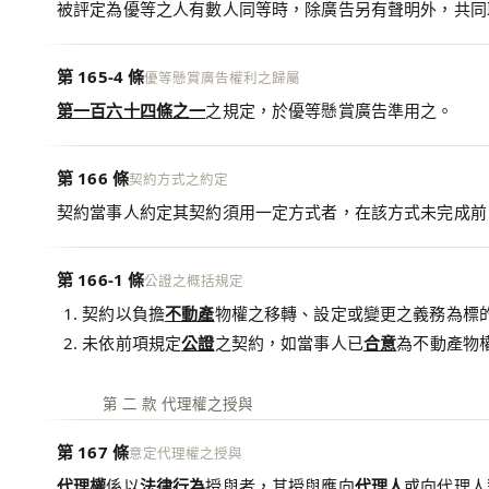
被評定為優等之人有數人同等時，除廣告另有聲明外，共同
第 165-4 條
優等懸賞廣告權利之歸屬
第一百六十四條之一
之規定，於優等懸賞廣告準用之。
第 166 條
契約方式之約定
契約當事人約定其契約須用一定方式者，在該方式未完成前
第 166-1 條
公證之概括規定
契約以負擔
不動產
物權之移轉、設定或變更之義務為標
未依前項規定
公證
之契約，如當事人已
合意
為不動產物
第 二 款 代理權之授與
第 167 條
意定代理權之授與
代理權
係以
法律行為
授與者，其授與應向
代理人
或向代理人