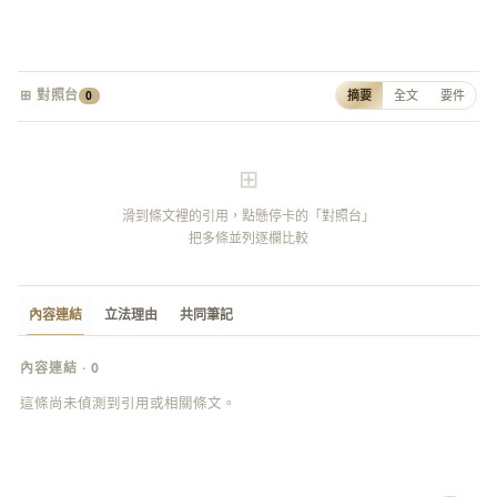
⊞ 對照台
摘要
全文
要件
0
⊞
滑到條文裡的引用，點懸停卡的「對照台」
把多條並列逐欄比較
內容連結
立法理由
共同筆記
內容連結 · 0
這條尚未偵測到引用或相關條文。