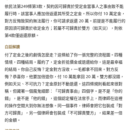
依民法第249條第3款，契約因可歸責於受定金當事人之事由致不能
履行時，該當事人應加倍返還其所受之定金。所以你付 10 萬定金，
對方反悔致契約無法履行，你可請求返還 20 萬。前提是不能履行的
原因須可歸責於收定金方；若屬不可歸責於雙方（如天災），則依
第4款僅返還原額。
白話解讀
付了定金之後的劇情怎麼走？這條給了你一張完整的流程圖。四種
情境，四種結局。履約了，定金折抵價金或退還給你，這是最幸福
的結局。你自己反悔？定金對方沒收，一毛都拿不回來。對方反
悔？恭喜你，他要加倍退你，付 10 萬能拿回 20 萬。雙方都沒錯，
例如天災、不可抗力？定金原封不動退還。這四條規則看起來很對
稱，但藏著一個魔鬼細節：「可歸責事由」四個字。是不是「你的
錯」，是不是「他的錯」，這個認定權在法官手上，而律師在這裡
的操作空間大到你無法想像。同一個事件，律師會把它包裝成「對
方可歸責」，另一個律師會包裝成「不可歸責雙方」，結果差一倍
的金額。