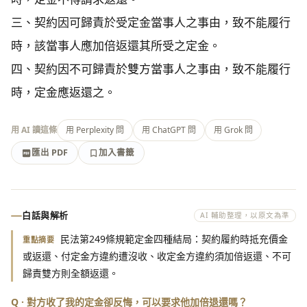
三、契約因可歸責於受定金當事人之事由，致不能履行
時，該當事人應加倍返還其所受之定金。

四、契約因不可歸責於雙方當事人之事由，致不能履行
時，定金應返還之。
用 AI 讀這條
用 Perplexity 問
用 ChatGPT 問
用 Grok 問
匯出 PDF
加入書籤
加入書籤
匯出 PDF
白話與解析
AI 輔助整理，以原文為準
民法第249條規範定金四種結局：契約履約時抵充價金
重點摘要
或返還、付定金方違約遭沒收、收定金方違約須加倍返還、不可
歸責雙方則全額返還。
Q · 對方收了我的定金卻反悔，可以要求他加倍退還嗎？