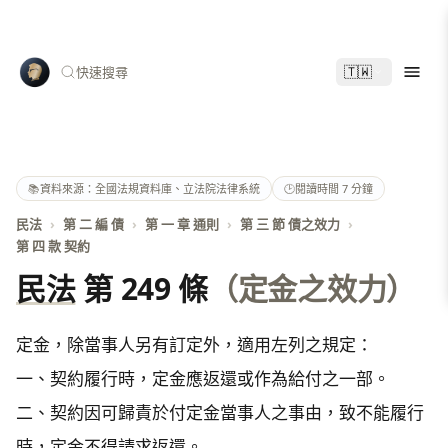
🇹🇼
快速搜尋
📚
資料來源：全國法規資料庫、立法院法律系統
🕑
閱讀時間 7 分鐘
民法
›
第 二 編 債
›
第 一 章 通則
›
第 三 節 債之效力
›
第 四 款 契約
民法
第 249 條
（定金之效力）
定金，除當事人另有訂定外，適用左列之規定：

一、契約履行時，定金應返還或作為給付之一部。

二、契約因可歸責於付定金當事人之事由，致不能履行
時，定金不得請求返還。
