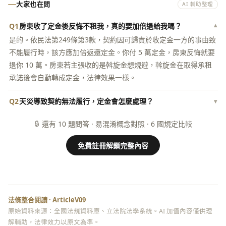
大家也在問
AI 輔助整理
Q1
房東收了定金後反悔不租我，真的要加倍退給我嗎？
▾
是的。依民法第249條第3款，契約因可歸責於收定金一方的事由致
不能履行時，該方應加倍返還定金。你付 5 萬定金，房東反悔就要
退你 10 萬。房東若主張收的是斡旋金想規避，斡旋金在取得承租
承諾後會自動轉成定金，法律效果一樣。
Q2
天災導致契約無法履行，定金會怎麼處理？
▾
🔒
還有 10 題問答 · 易混淆概念對照 · 6 國規定比較
免費註冊解鎖完整內容
法條整合閱讀 · ArticleV09
原始資料來源：全國法規資料庫、立法院法學系統。AI 加值內容僅供理
解輔助，法律效力以原文為準。