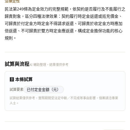
法律定性
民法第249條為定金效力的完整規範，依契約是否履行及不能履行之
歸責對象，區分四種法律效果：契約履行時定金返還或抵充價金、
可歸責於付定金方時定金不得請求返還、可歸責於收定金方時應加
倍返還、不可歸責於雙方時定金應返還，構成定金擔保功能的核心
規則。
試算與流程
AI 輔助整理，結果僅供參考
🧮 本條試算
已付定金金額（元）
試算要素
試算結果僅供參考，實際期間受法定中斷／不完成等事由影響，個案請洽專業
人士。