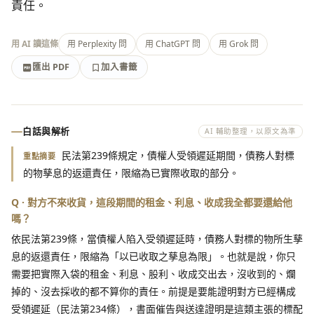
責任。
用 AI 讀這條
用 Perplexity 問
用 ChatGPT 問
用 Grok 問
匯出 PDF
加入書籤
加入書籤
匯出 PDF
白話與解析
AI 輔助整理，以原文為準
民法第239條規定，債權人受領遲延期間，債務人對標
重點摘要
的物孳息的返還責任，限縮為已實際收取的部分。
Q · 對方不來收貨，這段期間的租金、利息、收成我全都要還給他
嗎？
依民法第239條，當債權人陷入受領遲延時，債務人對標的物所生孳
息的返還責任，限縮為「以已收取之孳息為限」。也就是說，你只
需要把實際入袋的租金、利息、股利、收成交出去，沒收到的、爛
掉的、沒去採收的都不算你的責任。前提是要能證明對方已經構成
受領遲延（民法第234條），書面催告與送達證明是這類主張的標配