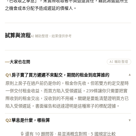
「已收取之孳息」，未實際收取者不負返還責任，藉此將遲延所生
之機會成本分配予造成遲延的債權人。
試算與流程
AI 輔助整理，結果僅供參考
大家也在問
AI 輔助整理
Q1
房子賣了買方遲遲不來點交，期間的租金到底算誰的
▾
原則上房子在過戶前仍是你的，租金你先收。但若雙方約定交屋時
一併交付租金收益、而買方陷入受領遲延，239條讓你只需要把實
際收到的租金交出，沒收到的不用補。關鍵是要能清楚證明買方已
陷入受領遲延，書面催告和送達證明是這種案子的標配證據。
Q2
孳息是什麼，哪些算
▾
🔒
還有 10 題問答 · 易混淆概念對照 · 5 國規定比較