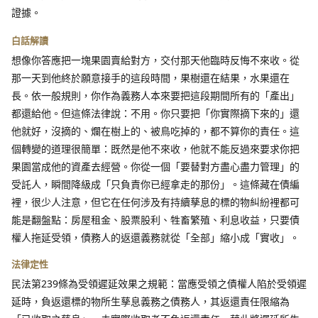
證據。
白話解讀
想像你答應把一塊果園賣給對方，交付那天他臨時反悔不來收。從
那一天到他終於願意接手的這段時間，果樹還在結果，水果還在
長。依一般規則，你作為義務人本來要把這段期間所有的「產出」
都還給他。但這條法律說：不用。你只要把「你實際摘下來的」還
他就好，沒摘的、爛在樹上的、被鳥吃掉的，都不算你的責任。這
個轉變的道理很簡單：既然是他不來收，他就不能反過來要求你把
果園當成他的資產去經營。你從一個「要替對方盡心盡力管理」的
受託人，瞬間降級成「只負責你已經拿走的那份」。這條藏在債編
裡，很少人注意，但它在任何涉及有持續孳息的標的物糾紛裡都可
能是翻盤點：房屋租金、股票股利、牲畜繁殖、利息收益，只要債
權人拖延受領，債務人的返還義務就從「全部」縮小成「實收」。
法律定性
民法第239條為受領遲延效果之規範：當應受領之債權人陷於受領遲
延時，負返還標的物所生孳息義務之債務人，其返還責任限縮為