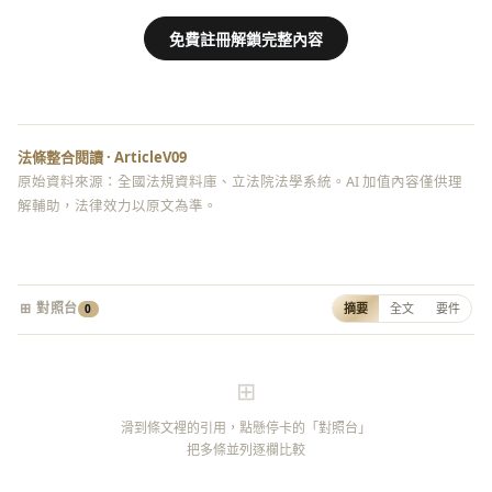
免費註冊解鎖完整內容
法條整合閱讀 · ArticleV09
原始資料來源：全國法規資料庫、立法院法學系統。AI 加值內容僅供理
解輔助，法律效力以原文為準。
⊞ 對照台
摘要
全文
要件
0
⊞
滑到條文裡的引用，點懸停卡的「對照台」
把多條並列逐欄比較