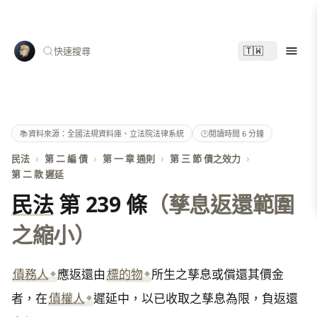
🇹🇼
快速搜尋
📚
資料來源：全國法規資料庫、立法院法律系統
🕑
閱讀時間 6 分鐘
民法
›
第 二 編 債
›
第 一 章 通則
›
第 三 節 債之效力
›
第 二 款 遲延
民法
第 239 條
（孳息返還範圍
之縮小）
債務人
應返還由
標的物
所生之孳息或償還其價金
者，在
債權人
遲延中，以已收取之孳息為限，負返還