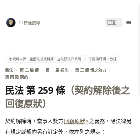
🇹🇼
快速搜尋
📚
資料來源：全國法規資料庫、立法院法律系統
🕑
閱讀時間 7 分鐘
民法
›
第 二 編 債
›
第 一 章 通則
›
第 三 節 債之效力
›
第 四 款 契約
民法
第 259 條
（契約解除後之
回復原狀）
契約解除時，當事人雙方
回復原狀
之義務，除法律另
有規定或契約另有訂定外，依左列之規定：
