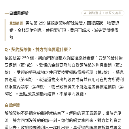
白話與解析
AI 輔助整理，以原文為準
民法第 259 條規定契約解除後雙方回復原狀：物要返
重點摘要
還、金錢要附利息、使用要折現、費用可請求、滅失要償還價
額。
Q · 契約解除後，雙方到底要還什麼？
依民法第 259 條，契約解除後雙方負回復原狀義務：受領的給付物
要返還（第1款）、受領的金錢要附加自受領時起的利息償還（第2
款）、受領的勞務或物之使用要按受領時價額折現（第3款）、孳息
要返還（第4款）、就返還物支出的必要或有益費用可在對方所得利
益限度內請求（第5款）、物已毀損滅失不能返還者要償還價額（第
6款）。重點是這是雙向結算，不是單向退錢。
白話解讀
解除契約不是把合約撕掉就結束了。解除的真正意義是：讓時光倒
流，雙方回到沒簽約的那一刻。你付的錢要拿回來，對方給的貨要
還回去，收的錢要連利息一起吐出來，享受過的服務要折算成現金