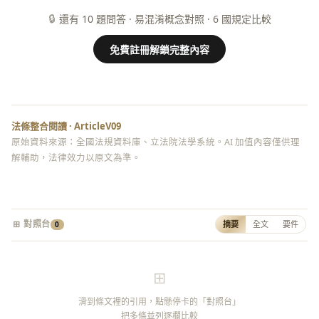
🔒
還有 10 題問答 · 易混淆概念對照 · 6 國規定比較
免費註冊解鎖完整內容
法條整合閱讀 · ArticleV09
原始資料來源：全國法規資料庫、立法院法學系統。AI 加值內容僅供理
解輔助，法律效力以原文為準。
⊞ 對照台
摘要
全文
要件
0
⊞
滑到條文裡的引用，點懸停卡的「對照台」
把多條並列逐欄比較