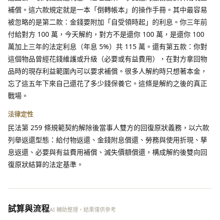
補償。這六款規定就是一本「倒轉帳本」的操作手冊。其中最容易
被忽略的是第二款：金錢要附加「自受領時起」的利息。你三年前
付給對方 100 萬，今天解約，對方不是還你 100 萬，是還你 100
萬加上三年的法定利息（年息 5%）共 115 萬。還有第五款：你對
這個物品曾經花錢維護或升級（必要或有益費用），在對方拿回物
品時的現存利益範圍內可以要求補償。很多人解約時只想著本金，
忘了這五年下來自己還花了多少錢保養它。這條是解約之後的真正
戰場。
法律定性
民法第 259 條規範契約解除後當事人雙方的回復原狀義務，以六款
列舉返還型態：給付物返還、金錢附息償還、勞務與使用折現、孳
息返還、必要與有益費用補償、滅失價額償還，構成解約後雙向回
復原狀結算的法定基準。
試算與流程
AI 輔助整理，結果僅供參考