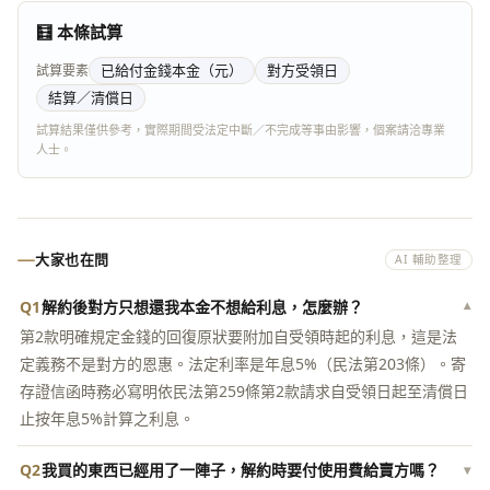
🧮 本條試算
已給付金錢本金（元）
對方受領日
試算要素
結算／清償日
試算結果僅供參考，實際期間受法定中斷／不完成等事由影響，個案請洽專業
人士。
大家也在問
AI 輔助整理
Q1
解約後對方只想還我本金不想給利息，怎麼辦？
▾
第2款明確規定金錢的回復原狀要附加自受領時起的利息，這是法
定義務不是對方的恩惠。法定利率是年息5%（民法第203條）。寄
存證信函時務必寫明依民法第259條第2款請求自受領日起至清償日
止按年息5%計算之利息。
Q2
我買的東西已經用了一陣子，解約時要付使用費給賣方嗎？
▾