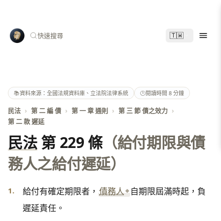
🇹🇼
快速搜尋
📚
資料來源：全國法規資料庫、立法院法律系統
🕑
閱讀時間 8 分鐘
民法
›
第 二 編 債
›
第 一 章 通則
›
第 三 節 債之效力
›
第 二 款 遲延
民法
第 229 條
（給付期限與債
務人之給付遲延）
1.
給付有確定期限者，
債務人
自期限屆滿時起，負
遲延責任。