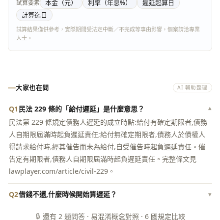
本金（元）
利率（年息%）
遲延起算日
試算要素
計算迄日
試算結果僅供參考，實際期間受法定中斷／不完成等事由影響，個案請洽專業
人士。
大家也在問
AI 輔助整理
Q1
民法 229 條的「給付遲延」是什麼意思？
▾
民法第 229 條規定債務人遲延的成立時點:給付有確定期限者,債務
人自期限屆滿時起負遲延責任;給付無確定期限者,債務人於債權人
得請求給付時,經其催告而未為給付,自受催告時起負遲延責任。催
告定有期限者,債務人自期限屆滿時起負遲延責任。完整條文見
lawplayer.com/article/civil-229。
Q2
借錢不還,什麼時候開始算遲延？
▾
🔒
還有 2 題問答 · 易混淆概念對照 · 6 國規定比較