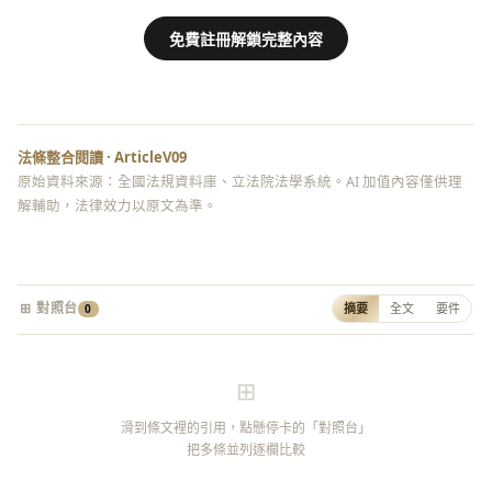
免費註冊解鎖完整內容
法條整合閱讀 · ArticleV09
原始資料來源：全國法規資料庫、立法院法學系統。AI 加值內容僅供理
解輔助，法律效力以原文為準。
⊞ 對照台
摘要
全文
要件
0
⊞
滑到條文裡的引用，點懸停卡的「對照台」
把多條並列逐欄比較