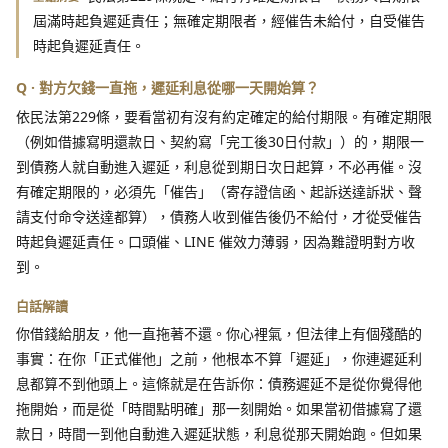
屆滿時起負遲延責任；無確定期限者，經催告未給付，自受催告
時起負遲延責任。
Q · 對方欠錢一直拖，遲延利息從哪一天開始算？
依民法第229條，要看當初有沒有約定確定的給付期限。有確定期限
（例如借據寫明還款日、契約寫「完工後30日付款」）的，期限一
到債務人就自動進入遲延，利息從到期日次日起算，不必再催。沒
有確定期限的，必須先「催告」（寄存證信函、起訴送達訴狀、聲
請支付命令送達都算），債務人收到催告後仍不給付，才從受催告
時起負遲延責任。口頭催、LINE 催效力薄弱，因為難證明對方收
到。
白話解讀
你借錢給朋友，他一直拖著不還。你心裡氣，但法律上有個殘酷的
事實：在你「正式催他」之前，他根本不算「遲延」，你連遲延利
息都算不到他頭上。這條就是在告訴你：債務遲延不是從你覺得他
拖開始，而是從「時間點明確」那一刻開始。如果當初借據寫了還
款日，時間一到他自動進入遲延狀態，利息從那天開始跑。但如果