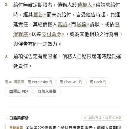
2.
給付無確定期限者，債務人於
債權人
得請求給付
時，經其
催告
而未為給付，自受催告時起，負遲
延責任。其經債權人
起訴
而
送達
訴狀，或依
督
促程序
送達
支付命令
，或為其他相類之行為者，
與催告有同一之效力。
3.
前項催告定有期限者，債務人自期限屆滿時起負遲
延責任。
用 AI 讀這條
用 Perplexity 問
用 ChatGPT 問
用 Grok 問
匯出 PDF
加入書籤
加入書籤
匯出 PDF
白話與解析
AI 輔助整理，以原文為準
民法第229條規定：給付有確定期限者，債務人自期限
重點摘要