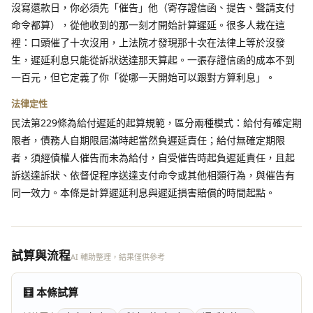
沒寫還款日，你必須先「催告」他（寄存證信函、提告、聲請支付
命令都算），從他收到的那一刻才開始計算遲延。很多人栽在這
裡：口頭催了十次沒用，上法院才發現那十次在法律上等於沒發
生，遲延利息只能從訴狀送達那天算起。一張存證信函的成本不到
一百元，但它定義了你「從哪一天開始可以跟對方算利息」。
法律定性
民法第229條為給付遲延的起算規範，區分兩種模式：給付有確定期
限者，債務人自期限屆滿時起當然負遲延責任；給付無確定期限
者，須經債權人催告而未為給付，自受催告時起負遲延責任，且起
訴送達訴狀、依督促程序送達支付命令或其他相類行為，與催告有
同一效力。本條是計算遲延利息與遲延損害賠償的時間起點。
試算與流程
AI 輔助整理，結果僅供參考
🧮 本條試算