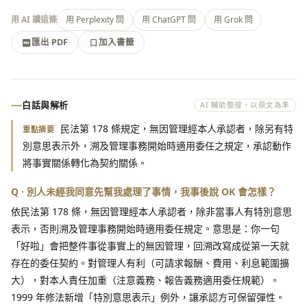
用 AI 讀這條
用 Perplexity 問
用 ChatGPT 問
用 Grok 問
匯出 PDF
加入書籤
加入書籤
匯出 PDF
白話與解析
AI 輔助整理，以原文為準
民法第 178 條規定，無因管理經本人承認者，除另有特
重點摘要
別意思表示外，溯及管理事務開始時適用委任之規定，承認動作
將事實關係轉化為契約關係。
Q · 別人未經我同意先幫我處理了事情，我事後說 OK 會怎樣？
依民法第 178 條，無因管理經本人承認者，除非當事人有特別意思
表示，否則溯及管理事務開始時適用委任規定。意思是：你一句
「好啦」會把整件事從事實上的無因管理，回溯改寫成從第一天就
存在的委任契約。對管理人有利（可請求報酬、費用、利息範圍擴
大），對本人責任加重（注意義務、報告義務適用委任規範）。
1999 年修法新增「特別意思表示」例外，讓承認方可保留彈性。