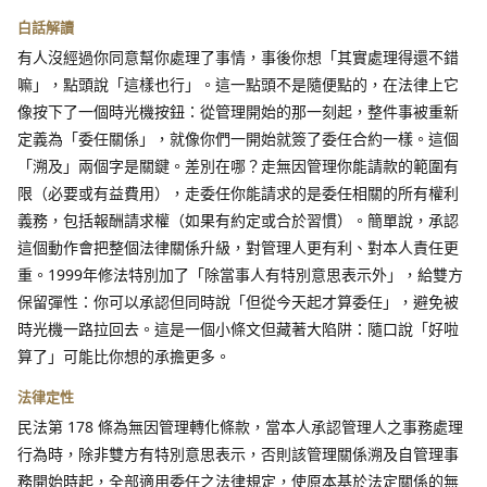
白話解讀
有人沒經過你同意幫你處理了事情，事後你想「其實處理得還不錯
嘛」，點頭說「這樣也行」。這一點頭不是隨便點的，在法律上它
像按下了一個時光機按鈕：從管理開始的那一刻起，整件事被重新
定義為「委任關係」，就像你們一開始就簽了委任合約一樣。這個
「溯及」兩個字是關鍵。差別在哪？走無因管理你能請款的範圍有
限（必要或有益費用），走委任你能請求的是委任相關的所有權利
義務，包括報酬請求權（如果有約定或合於習慣）。簡單說，承認
這個動作會把整個法律關係升級，對管理人更有利、對本人責任更
重。1999年修法特別加了「除當事人有特別意思表示外」，給雙方
保留彈性：你可以承認但同時說「但從今天起才算委任」，避免被
時光機一路拉回去。這是一個小條文但藏著大陷阱：隨口說「好啦
算了」可能比你想的承擔更多。
法律定性
民法第 178 條為無因管理轉化條款，當本人承認管理人之事務處理
行為時，除非雙方有特別意思表示，否則該管理關係溯及自管理事
務開始時起，全部適用委任之法律規定，使原本基於法定關係的無