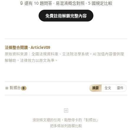
🔒
還有 10 題問答 · 易混淆概念對照 · 5 國規定比較
免費註冊解鎖完整內容
法條整合閱讀 · ArticleV09
原始資料來源：全國法規資料庫、立法院法學系統。AI 加值內容僅供理
解輔助，法律效力以原文為準。
⊞ 對照台
摘要
全文
要件
0
⊞
滑到條文裡的引用，點懸停卡的「對照台」
把多條並列逐欄比較