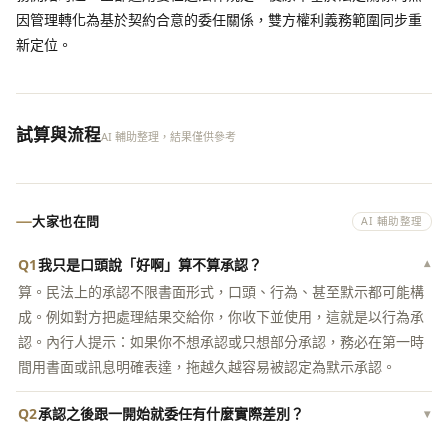
因管理轉化為基於契約合意的委任關係，雙方權利義務範圍同步重
新定位。
試算與流程
AI 輔助整理，結果僅供參考
大家也在問
AI 輔助整理
Q1
我只是口頭說「好啊」算不算承認？
▾
算。民法上的承認不限書面形式，口頭、行為、甚至默示都可能構
成。例如對方把處理結果交給你，你收下並使用，這就是以行為承
認。內行人提示：如果你不想承認或只想部分承認，務必在第一時
間用書面或訊息明確表達，拖越久越容易被認定為默示承認。
Q2
承認之後跟一開始就委任有什麼實際差別？
▾