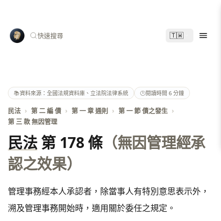
🇹🇼
快速搜尋
📚
資料來源：全國法規資料庫、立法院法律系統
🕑
閱讀時間 6 分鐘
民法
›
第 二 編 債
›
第 一 章 通則
›
第 一 節 債之發生
›
第 三 款 無因管理
民法
第 178 條
（無因管理經承
認之效果）
管理事務經本人承認者，除當事人有特別意思表示外，
溯及管理事務開始時，適用關於委任之規定。