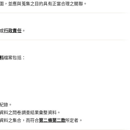
圍，並應與蒐集之目的具有正當合理之關聯。
或
行政責任
。
料
檔案包括：
紀錄。
資料之問卷調查結果彙整資料。
資料之集合，而符合
第二條第二款
所定者。