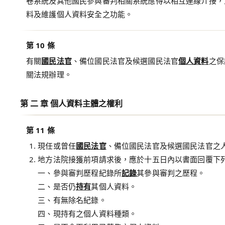
卷系統及其他國民參與審判相關系統應得以相互連線介接，
料及維護個人資料安全之功能。
第 10 條
有關
國民法官
、備位國民法官及候選國民法官
個人資料
之保
關法規辦理。
第 二 章 個人資料主體之權利
第 11 條
現任或曾任
國民法官
、備位國民法官及候選國民法官之
地方法院接獲前項請求後，應於十五日內以書面回覆下
一、參與審判歷程紀錄所
記錄
其參與審判之歷程。
二、是否仍
持有
其個人資料。
三、有無除名紀錄。
四、現持有之個人資料種類。