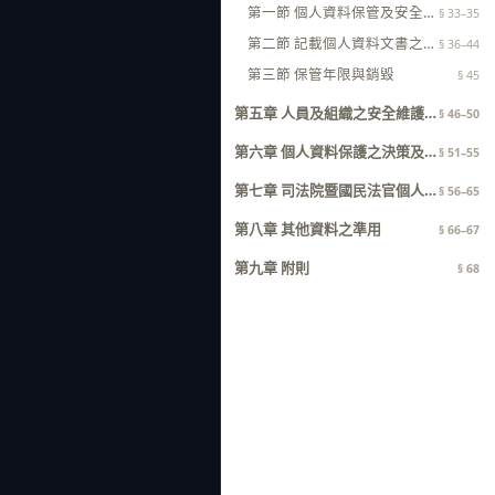
第一節 個人資料保管及安全維護之基本原則
§ 33–35
第二節 記載個人資料文書之保管方式
§ 36–44
第三節 保管年限與銷毀
§ 45
第五章 人員及組織之安全維護機制、教育訓練與資安事故之處理
§ 46–50
第六章 個人資料保護之決策及執行單位
§ 51–55
第七章 司法院暨國民法官個人資料保護委員會之權責
§ 56–65
第八章 其他資料之準用
§ 66–67
第九章 附則
§ 68