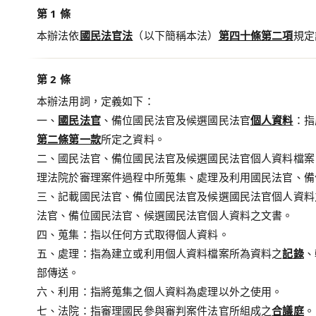
第 1 條
本辦法依
國民法官法
（以下簡稱本法）
第四十條第二項
規定
第 2 條
本辦法用詞，定義如下：
一、
國民法官
、備位國民法官及候選國民法官
個人資料
：指
第二條第一款
所定之資料。
二、國民法官、備位國民法官及候選國民法官個人資料檔案
理法院於審理案件過程中所蒐集、處理及利用國民法官、備
三、記載國民法官、備位國民法官及候選國民法官個人資料
法官、備位國民法官、候選國民法官個人資料之文書。
四、蒐集：指以任何方式取得個人資料。
五、處理：指為建立或利用個人資料檔案所為資料之
記錄
、
部傳送。
六、利用：指將蒐集之個人資料為處理以外之使用。
七、法院：指審理國民參與審判案件法官所組成之
合議庭
。