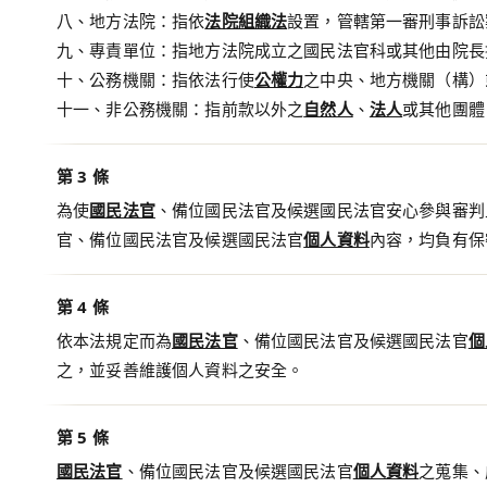
八、地方法院：指依
法院組織法
設置，管轄第一審刑事訴訟
九、專責單位：指地方法院成立之國民法官科或其他由院長
十、公務機關：指依法行使
公權力
之中央、地方機關（構）
十一、非公務機關：指前款以外之
自然人
、
法人
或其他團體
第 3 條
為使
國民法官
、備位國民法官及候選國民法官安心參與審判
官、備位國民法官及候選國民法官
個人資料
內容，均負有保
第 4 條
依本法規定而為
國民法官
、備位國民法官及候選國民法官
個
之，並妥善維護個人資料之安全。
第 5 條
國民法官
、備位國民法官及候選國民法官
個人資料
之蒐集、