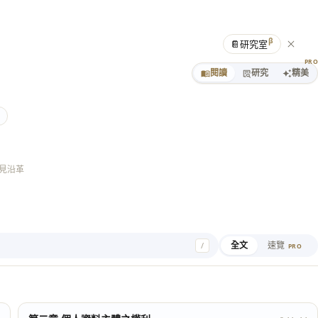
β
📔
研究室
PR
閱讀
研究
精美
見沿革
全文
速覽
/
PRO