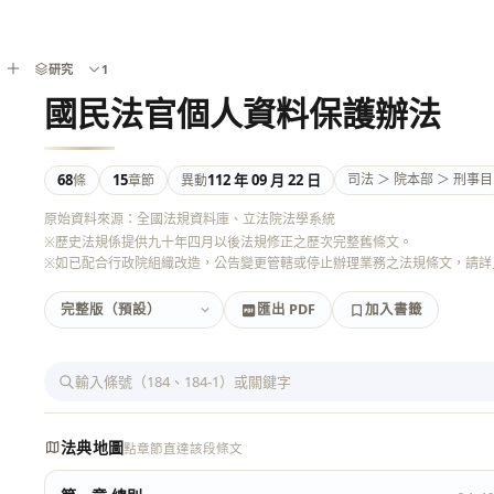
研究
1
國民法官個人資料保護辦法
68
15
112 年 09 月 22 日
司法 ＞ 院本部 ＞ 刑事目
條
章節
異動
原始資料來源：全國法規資料庫、立法院法學系統
※歷史法規係提供九十年四月以後法規修正之歷次完整舊條文。

※如已配合行政院組織改造，公告變更管轄或停止辦理業務之法規條文，請詳
匯出 PDF
加入書籤
加入書籤
匯出 PDF
法典地圖
點章節直達該段條文