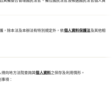
且具備整合管理國民法官、備位國民法官及候選國民法官個人資
護，除本法及本辦法有特別規定外，依
個人資料保護法
及其他相
人得向地方法院查詢其
個人資料
之保存及利用情形。
列事項：